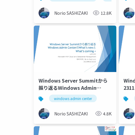
Norio SASHIZAKI
12.8K
Windows Server Summitから
Wind
振り返るWindows Admin
231
CenterのWhat’s newとWhat’s
mod
windows admin center
coming +
(pre
Cent
Norio SASHIZAKI
4.8K