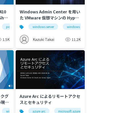
410
Windows Admin Center を用い
hell
た VMware 仮想マシンの Hyper-
dmin
V 環境への移行
powershell
windows server
windows admin center
1.5K
Kazuki Takai
11.2K
ワークグ
Azure Arc によるリモートアクセ
の現在
スとセキュリティ
windows server 2025
azure arc
workgorup cluster
microsoft azure
hyper-v
windows serve
ca