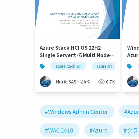
Azure Stack HCI OS 22H2
Win
Single ServerからMulti Nodeへ
Azur
の拡張/Azure Stack HCI OS
Wind
azure stack hci
azure arc
azure 
22H2 Single Server to Multi
Azur
Node Extension
Norio SASHIZAKI
6.7K
#Windows Admin Center
#Azur
#WAC 2410
#Azure
#ク