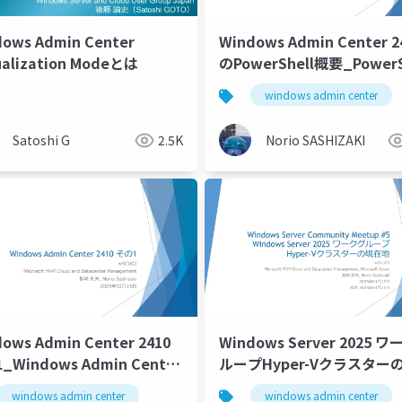
ows Admin Center
Windows Admin Center 2
ualization Modeとは
のPowerShell概要_PowerS
Overview for Windows A
windows admin center
Center 2410
Satoshi G
2.5K
Norio SASHIZAKI
ows Admin Center 2410
Windows Server 2025 
_Windows Admin Center
ループHyper-Vクラスター
 Part 1
地_Current location of
windows admin center
windows admin center