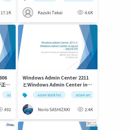
er
17.1K
Kazuki Takai
4.6K
306
Windows Admin Center 2211
が正常
とWindows Admin Center in
Azure：2023年3月/Windows
in center
azure
azure active directory
azure stack hci
azure arc
windows admin
Admin Center 2211 and
Windows Admin Center in
492
Norio SASHIZAKI
2.4K
Azure: March 2023