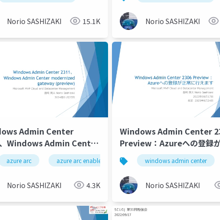
Windows Server 2025
Workgroup Hyper-V Clust
Norio SASHIZAKI
15.1K
Norio SASHIZAKI
ows Admin Center
Windows Admin Center 2
1、Windows Admin Center
Preview：Azureへの登録
ernized gateway
に行えます
azure arc
azure arc enabled server
windows admin center
wac
windows adm
view) - Windows Admin
er 2311
Norio SASHIZAKI
4.3K
Norio SASHIZAKI