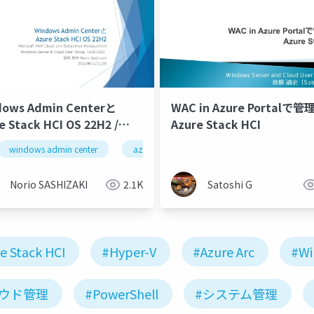
dows Admin Centerと
WAC in Azure Portalで
e Stack HCI OS 22H2 /
Azure Stack HCI
ows Admin Center and
arc enabled server
windows admin center
windows admin center
azure stack hci
azure portal
e Stack HCI OS 22H2
Norio SASHIZAKI
2.1K
Satoshi G
e Stack HCI
#Hyper-V
#Azure Arc
#Wi
ラウド管理
#PowerShell
#システム管理