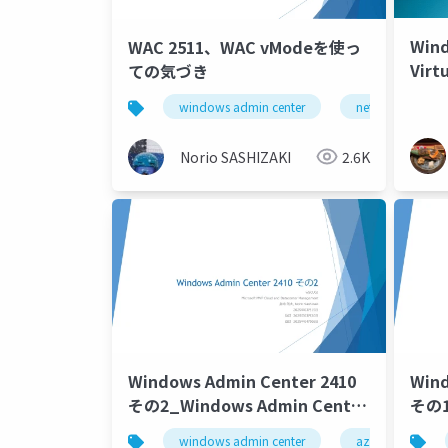
Wind
WAC 2511、WAC vModeを使っ
Virt
ての気づき
windows admin center
network atc
Norio SASHIZAKI
2.6K
Windows Admin Center 2410
Wind
その2_Windows Admin Center
その1
2410 Part 2
2410
windows admin center
azure