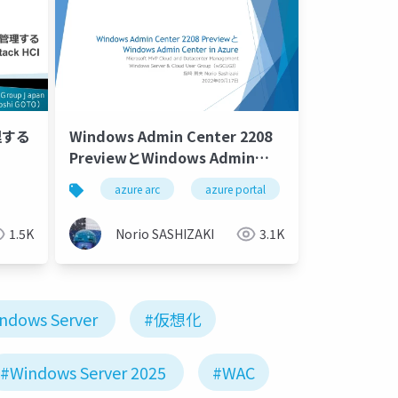
管理する
Windows Admin Center 2208
PreviewとWindows Admin
Center in Azure
azure
azure arc
azure portal
azure stack hci
1.5K
Norio SASHIZAKI
3.1K
ndows Server
#仮想化
#Windows Server 2025
#WAC