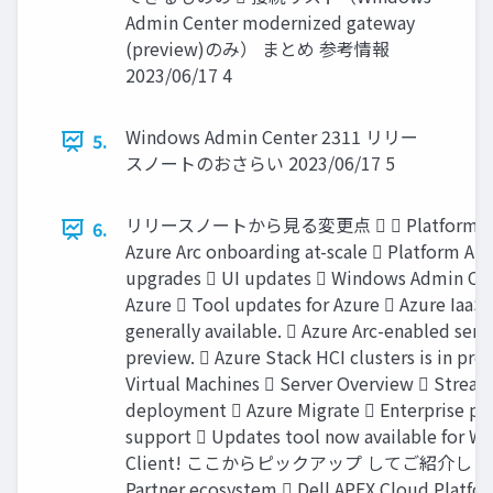
Admin Center modernized gateway
(preview)のみ） まとめ 参考情報
2023/06/17 4
Windows Admin Center 2311 リリー
5.
スノートのおさらい 2023/06/17 5
リリースノートから見る変更点   Platform up
6.
Azure Arc onboarding at-scale  Platform Ang
upgrades  UI updates  Windows Admin Cen
Azure  Tool updates for Azure  Azure IaaS 
generally available.  Azure Arc-enabled serve
preview.  Azure Stack HCI clusters is in pre
Virtual Machines  Server Overview  Strea
deployment  Azure Migrate  Enterprise pr
support  Updates tool now available for W
Client! ここからピックアップ してご紹介しま
Partner ecosystem  Dell APEX Cloud Platfor