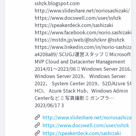
sshzk.blogspot.com
http://www.slideshare.net/noriosashizaki/
https://www.docswell.com/user/sshzk
https://speakerdeck.com/sashizaki
https://www.facebook.com/norio.sashizaki
https://mstdn.jp/web/@sshzknr @sshzk
https://www.linkedin.com/in/norio-sashizaki
a4208a89/ SCUGJ運営スタッフ  Microsoft
MVP Cloud and Datacenter Management
2014/01～2023/06  Windows Server 2016、
Windows Server 2019、 Windows Server
2022、 System Center 2019、S2D/Azure Sta
HCI、 Azure Stack Hub、Windows Admin
Centerなど  写真撮影  ガンプラ…
2023/06/17 3
http://www.slideshare.net/noriosashizaki
https://www.docswell.com/user/sshzk
https://speakerdeck.com/sashizaki