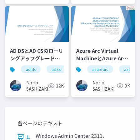
AD DSとAD CSのローリ
Azure Arc Virtual
ングアップグレード
MachineとAzure Arc
_ADDS and ADCS
Resource Bridge / VM
ad ds
ad cs
active directory
azure arc
azure arc
Rolling Upgrade
provisioning through
Azure portal on
Norio
Norio
12K
9K
Azure Stack HCI
SASHIZAKI
SASHIZAKI
(preview)
各ページのテキスト
Windows Admin Center 2311、
1.