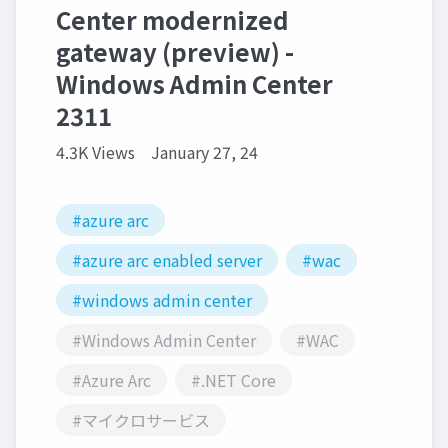
Center modernized
gateway (preview) -
Windows Admin Center
2311
4.3K Views
January 27, 24
#azure arc
#azure arc enabled server
#wac
#windows admin center
#Windows Admin Center
#WAC
#Azure Arc
#.NET Core
#マイクロサービス