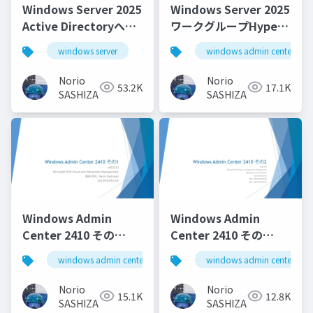
Windows Server 2025
Windows Server 2025
Active Directoryへの
ワークグループHyper-
ローリングアップグレ
Vクラスターの現在地
windows server
windows server 2025
windows admin center
ード_Rolling Upgrade
_Current location of
to Windows Server
Windows Server 2025
Norio
Norio
53.2K
17.1K
2025 Active Directory
Workgroup Hyper-V
SASHIZAKI
SASHIZAKI
Cluster
Windows Admin
Windows Admin
Center 2410 その
Center 2410 その
1_Windows Admin
2_Windows Admin
windows admin center
windows admin center
Center 2410 Part 1
Center 2410 Part 2
Norio
Norio
15.1K
12.8K
SASHIZAKI
SASHIZAKI