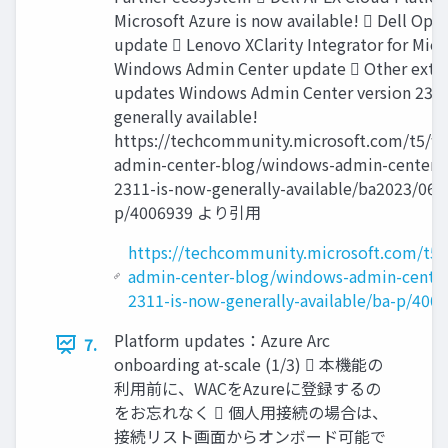
Microsoft Azure is now available!  Dell Op
update  Lenovo XClarity Integrator for Micr
Windows Admin Center update  Other exte
updates Windows Admin Center version 2311
generally available!
https://techcommunity.microsoft.com/t5/w
admin-center-blog/windows-admin-center-v
2311-is-now-generally-available/ba2023/06/
p/4006939 より引用
https://techcommunity.microsoft.com/t5
admin-center-blog/windows-admin-center
2311-is-now-generally-available/ba-p/400
Platform updates：Azure Arc
7.
onboarding at-scale (1/3)  本機能の
利用前に、WACをAzureに登録するの
をお忘れなく  個人用接続の場合は、
接続リスト画面からオンボード可能で