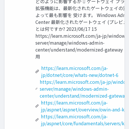
どのように影響するか  ゲートウェイ プラ
拡張機能は、最新化されたゲートウェイの変
よって最も影響を 受けます。 Windows Admi
Center 最新化されたゲートウェイ (プレビュ
とは何ですか? 2023/06/17 15
https://learn.microsoft.com/ja-jp/windows
server/manage/windows-admin-
center/understand/modernized-gateway
用
https://learn.microsoft.com/ja-
jp/dotnet/core/whats-new/dotnet-6
https://learn.microsoft.com/ja-jp/windo
server/manage/windows-admin-
center/understand/modernized-gateway
https://learn.microsoft.com/ja-
jp/aspnet/aspnet/overview/owin-and-kat
https://learn.microsoft.com/ja-
jp/aspnet/core/fundamentals/servers/kes