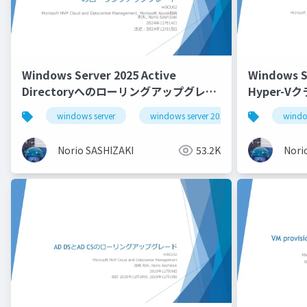
Windows Server 2025 Active
Windows 
Directoryへのローリングアップグレー
Hyper-V
ド_Rolling Upgrade to Windows
location o
windows server
windows server 2025
windo
Server 2025 Active Directory
Workgroup
Norio SASHIZAKI
53.2K
Nori