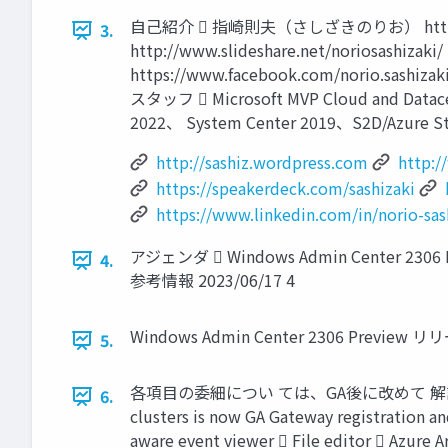
自己紹介  指崎則夫（さしざきのりお） http://sashiz.
3.
http://www.slideshare.net/noriosashizaki
https://www.facebook.com/norio.sashizak
スタッフ  Microsoft MVP Cloud and Datac
2022、 System Center 2019、S2D/Azure
http://sashiz.wordpress.com
http:/
https://speakerdeck.com/sashizaki
https://www.linkedin.com/in/norio-sas
アジェンダ  Windows Admin Center 2306 
4.
参考情報 2023/06/17 4
Windows Admin Center 2306 Previe
5.
各項目の委細につい ては、GA後に改めて 解説したく。 リリ
6.
clusters is now GA Gateway registration 
aware event viewer  File editor  Azure