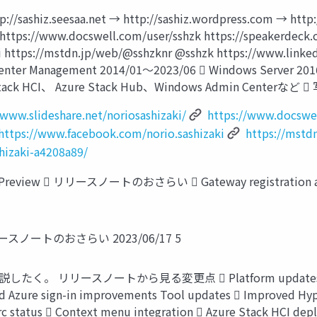
seesaa.net → http://sashiz.wordpress.com → http://
/ https://www.docswell.com/user/sshzk https://speakerdeck.
i https://mstdn.jp/web/@sshzknr @sshzk https://www.link
enter Management 2014/01～2023/06  Windows Server 20
 Stack HCI、 Azure Stack Hub、Windows Admin Centerな
/www.slideshare.net/noriosashizaki/
https://www.docswel
https://www.facebook.com/norio.sashizaki
https://mstd
hizaki-a4208a89/
Preview  リリースノートのおさらい  Gateway registration an
w リリースノートのおさらい 2023/06/17 5
ースノートから見る変更点  Platform updates     WDA
and Azure sign-in improvements Tool updates  Improved Hy
 Arc status  Context menu integration  Azure Stack HCI 