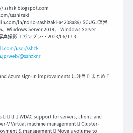
 sshzk.blogspot.com
com/sashizaki
edin.com/in/norio-sashizaki-a4208a89/ SCUGJ運営
16、Windows Server 2019、 Windows Server
ど  写真撮影  ガンプラ… 2023/06/17 3
l.com/user/sshzk
n.jp/web/@sshzknr
d Azure sign-in improvements に注目  まとめ 
C support for servers, client, and
per-V Virtual machine management  Cluster-
deployment & management  Move a volume to