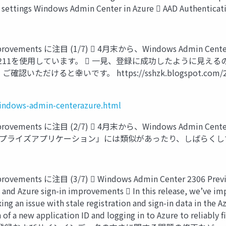
ools settings Windows Admin Center in Azure  AAD Auth
ign-in improvements に注目 (1/7)  4月末から、Windows
nter 2211を使用しています。  一見、登録に成功したように見
と幸いです。 https://sshzk.blogspot.com/2023/06/
windows-admin-centerazure.html
ign-in improvements に注目 (2/7)  4月末から、Windows
プライズアプリケーション」には類似があったり、しばらくしてから
gn-in improvements に注目 (3/7)  Windows Admin C
Azure sign-in improvements  In this release, we’ve impr
xing an issue with stale registration and sign-in data in the 
n of a new application ID and logging in to Azure to reli