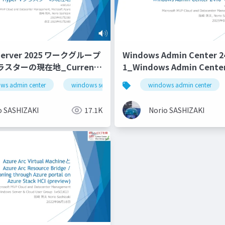
Server 2025 ワークグループ
Windows Admin Center 
クラスターの現在地_Current
1_Windows Admin Center
f Windows Server 2025
1
ws admin center
windows server 2025
windows admin center
workgorup cluster
 Hyper-V Cluster
o SASHIZAKI
17.1K
Norio SASHIZAKI