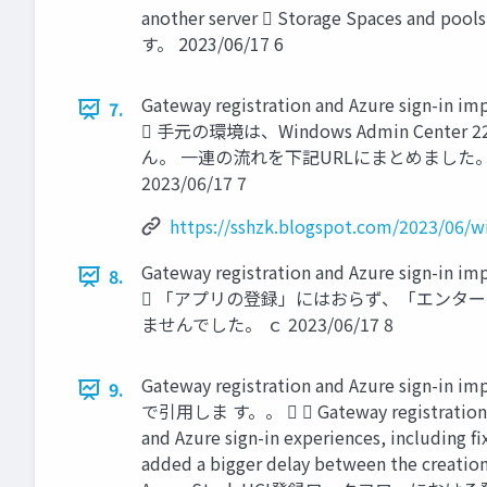
another server  Storage Spaces and p
す。 2023/06/17 6
Gateway registration and Azure s
7.
 手元の環境は、Windows Admin Ce
ん。 一連の流れを下記URLにまとめました。ご確認いただける
2023/06/17 7
https://sshzk.blogspot.com/2023/06/
Gateway registration and Azure s
8.
 「アプリの登録」にはおらず、「エンター
ませんでした。 ｃ 2023/06/17 8
Gateway registration and Azure si
9.
で引用しま す。。   Gateway registration and 
and Azure sign-in experiences, including fi
added a bigger delay between the creatio