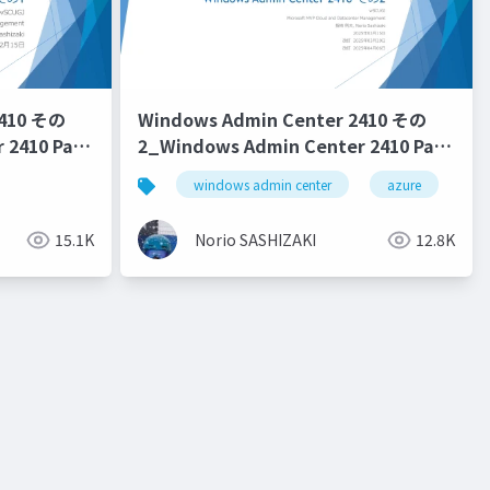
2410 その
Windows Admin Center 2410 その
 2410 Part
2_Windows Admin Center 2410 Part
2
hyper-v
cau
hyper-v replica
windows admin center
azure
15.1K
Norio SASHIZAKI
12.8K