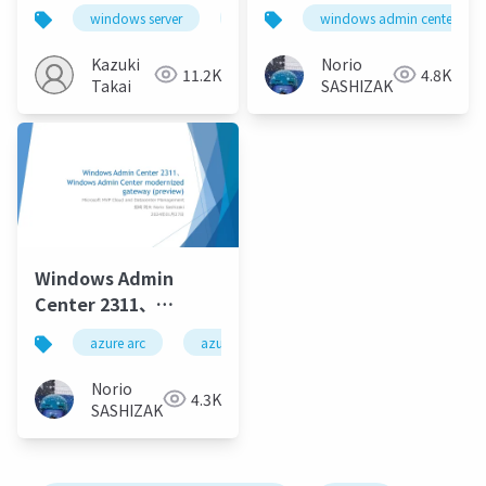
VMware 仮想マシンの
Windows Admin
windows server
windows admin center
windows admin center
wac
Hyper-V 環境への移行
CenterのWhat’s new
とWhat’s coming +
Kazuki
Norio
11.2K
4.8K
Takai
SASHIZAKI
Windows Admin
Center 2311、
Windows Admin
azure arc
azure arc enabled server
wac
Center modernized
gateway (preview) -
Norio
4.3K
Windows Admin
SASHIZAKI
Center 2311