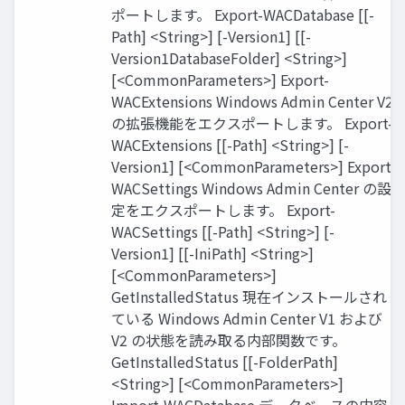
ポートします。 Export-WACDatabase [[-
Path] <String>] [-Version1] [[-
Version1DatabaseFolder] <String>]
[<CommonParameters>] Export-
WACExtensions Windows Admin Center V2
の拡張機能をエクスポートします。 Export-
WACExtensions [[-Path] <String>] [-
Version1] [<CommonParameters>] Export-
WACSettings Windows Admin Center の設
定をエクスポートします。 Export-
WACSettings [[-Path] <String>] [-
Version1] [[-IniPath] <String>]
[<CommonParameters>]
GetInstalledStatus 現在インストールされ
ている Windows Admin Center V1 および
V2 の状態を読み取る内部関数です。
GetInstalledStatus [[-FolderPath]
<String>] [<CommonParameters>]