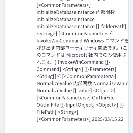
[<CommonParameters>]
InitializeDatabaseInstance 内部関数
InitializeDatabaseInstance
InitializeDatabaseInstance [[-folderPath]
<String>] [<CommonParameters>]
InvokeWinCommand Windows コマンドを
呼び出す内部ユーティリティ関数です。(こ
のコマンドは Microsoft 社内でのみ使用さ
れます。) InvokeWinCommand [[-
Command] <String>] [[-Parameters]
<String[]>] [<CommonParameters>]
NormalizeValue 内部関数 NormalizeValue
NormalizeValue [[-value] <Object>]
[<CommonParameters>] OutIniFile
OutIniFile [[-InputObject] <Object>] [[-
FilePath] <String>]
[<CommonParameters>] 2025/03/15 22