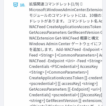
拡張関連コマンドレット(1/9) 
10.
Microsoft.WindowsAdminCenter.ExtensionT
モジュールのコマンドレットには、10個のコ
ドレットがあります。 コマンドレット名 Add
WACFeed CreateApplicationAccessToken
GetAccessParameters GetRecentVersion Get
WACExtension Get-WACFeed 概要と構文
Windows Admin Center ゲートウェイにフ
を追加します。 Add-WACFeed -Endpoint <Uri
Feed <String> [<CommonParameters>] Add
WACFeed -Endpoint <Uri> -Feed <String> [-
Credentials <PSCredential>] AccessKey
<String> [<CommonParameters>]
CreateApplicationAccessToken [[-credentia
<pscredential>] [[-accessKey] <string>]
GetAccessParameters [[-Endpoint] <uri>] [[
Credentials] <pscredential>] [[AccessKey]
<string>] GetRecentVersion [[-extensions]