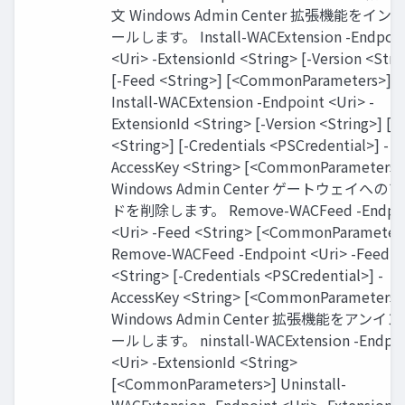
文 Windows Admin Center 拡張機能をイン
ールします。 Install-WACExtension -Endpoin
<Uri> -ExtensionId <String> [-Version <Stri
[-Feed <String>] [<CommonParameters>]
Install-WACExtension -Endpoint <Uri> -
ExtensionId <String> [-Version <String>] [-
<String>] [-Credentials <PSCredential>] -
AccessKey <String> [<CommonParameters>
Windows Admin Center ゲートウェイへの
ドを削除します。 Remove-WACFeed -Endpo
<Uri> -Feed <String> [<CommonParameter
Remove-WACFeed -Endpoint <Uri> -Feed
<String> [-Credentials <PSCredential>] -
AccessKey <String> [<CommonParameters>
Windows Admin Center 拡張機能をアンイ
ールします。 ninstall-WACExtension -Endpoi
<Uri> -ExtensionId <String>
[<CommonParameters>] Uninstall-