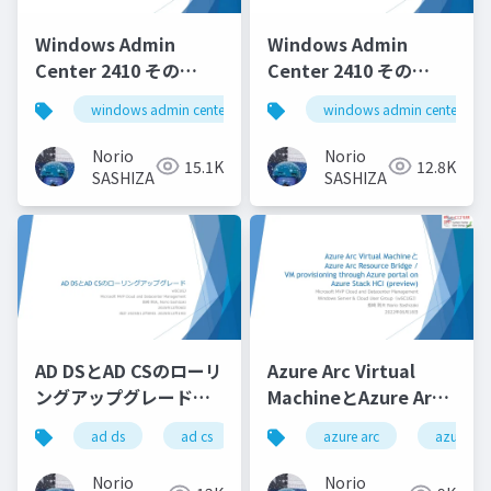
Windows Admin
Windows Admin
Center 2410 その
Center 2410 その
1_Windows Admin
2_Windows Admin
windows admin center
windows admin center
Center 2410 Part 1
Center 2410 Part 2
Norio
Norio
15.1K
12.8K
SASHIZAKI
SASHIZAKI
AD DSとAD CSのローリ
Azure Arc Virtual
ングアップグレード
MachineとAzure Arc
_ADDS and ADCS
Resource Bridge / VM
ad ds
ad cs
active directory
azure arc
azure arc
Rolling Upgrade
provisioning through
Azure portal on
Norio
Norio