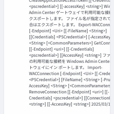
CreateApplicationAccessToken [[-credentials
<pscredential>] [[-accessKey] <string>] Win
Admin Center ゲートウェイで利用可能な接
クスポートします。 ファイル名が指定されて
合はエクスポートします。 Export-WACConnect
[-Endpoint] <Uri> [[-FileName] <String>]
[[Credentials] <PSCredential>] [-AccessKey]
<String> [<CommonParameters>] GetConnec
[[-Endpoint] <uri>] [[-Credentials]
<pscredential>] [[AccessKey] <string>] 
の利用可能な接続を Windows Admin Center
トウェイにイン ポートします。 Import-
WACConnection [-Endpoint] <Uri> [[-Credent
<PSCredential>] [FileName] <String> [-Prune
AccessKey] <String> [<CommonParameters>
RemoveConnection [[-Endpoint] <uri>] [[-
Credentials] <pscredential>] [[ConnectionId
<string>] [[-AccessKey] <string>] 2025/03/15