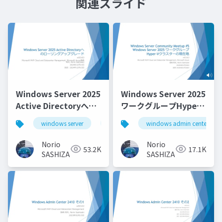
関連スライド
Windows Server 2025
Windows Server 2025
Active Directoryへの
ワークグループHyper-
ローリングアップグレ
Vクラスターの現在地
windows server
windows server 2025
windows admin center
ード_Rolling Upgrade
_Current location of
to Windows Server
Windows Server 2025
Norio
Norio
53.2K
17.1K
2025 Active Directory
Workgroup Hyper-V
SASHIZAKI
SASHIZAKI
Cluster