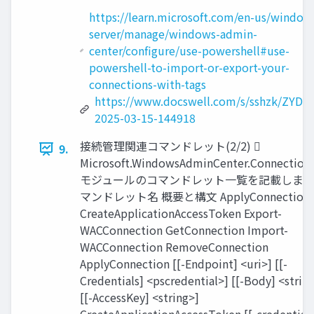
https://learn.microsoft.com/en-us/window
server/manage/windows-admin-
center/configure/use-powershell#use-
powershell-to-import-or-export-your-
connections-with-tags
https://www.docswell.com/s/sshzk/ZYDL
2025-03-15-144918
接続管理関連コマンドレット(2/2) 
9.
Microsoft.WindowsAdminCenter.Connection
モジュールのコマンドレット一覧を記載します
マンドレット名 概要と構文 ApplyConnection
CreateApplicationAccessToken Export-
WACConnection GetConnection Import-
WACConnection RemoveConnection
ApplyConnection [[-Endpoint] <uri>] [[-
Credentials] <pscredential>] [[-Body] <strin
[[-AccessKey] <string>]