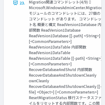
Migration関連コマンドレット(4/9) 
23.
Microsoft.WindowsAdminCenter.Migration
モジュールのコマンドレットには、27個の
コマンドレット があります。 コマンドレッ
ト名 概要と構文 ReadVersion1Database 内
部関数 ReadVersion1Database
ReadVersion1Database [[-path] <String>]
[<CommonParameters>]
ReadVersion1DataTable 内部関数
ReadVersion1DataTable
ReadVersion1DataTable [[-path] <String>]
[<CommonParameters>]
RecoverDatabaseAndShutd 内部関数
RecoverDatabaseAndShutdownCleanly
ownCleanly
RecoverDatabaseAndShutdownCleanly [[-
file] <Object>] [<CommonParameters>]
ResetMigrationStatus 移行ステータスファ
イルをリセットする内部関数です。この関