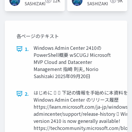
12K
9K
Azure Stack HCI
SASHIZAKI
SASHIZAKI
(preview)
各ページのテキスト
Windows Admin Center 2410の
1.
PowerShell概要 wSCUGJ Microsoft
MVP Cloud and Datacenter
Management 指崎 則夫, Norio
Sashizaki 2025年09月20日
はじめに   下記の情報を手始めに本資料を
2.
Windows Admin Center のリリース履歴
https://learn.microsoft.com/ja-jp/windows
admincenter/support/release-history  Win
version 2410 is now generally available!
https://techcommunity.microsoft.com/blo