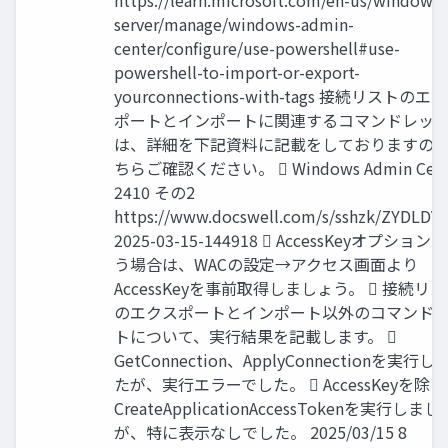
https://learn.microsoft.com/en-us/windows-
server/manage/windows-admin-
center/configure/use-powershell#use-
powershell-to-import-or-export-
yourconnections-with-tags 接続リストのエ
ポートとインポートに関連するコマンドレッ
は、詳細を下記資料に記載をしておりますの
ちらご確認ください。  Windows Admin Cent
2410 その2
https://www.docswell.com/s/sshzk/ZYDLDV-
2025-03-15-144918  AccessKeyオプション
う場合は、WACの設定→アクセス画面より
AccessKeyを事前取得しましょう。  接続リ
のエクスポートとインポート以外のコマンド
トについて、実行結果を記載します。 
GetConnection、ApplyConnectionを実行し
たが、実行エラーでした。  AccessKeyを除
CreateApplicationAccessTokenを実行しまし
が、特に表示なしでした。 2025/03/15 8