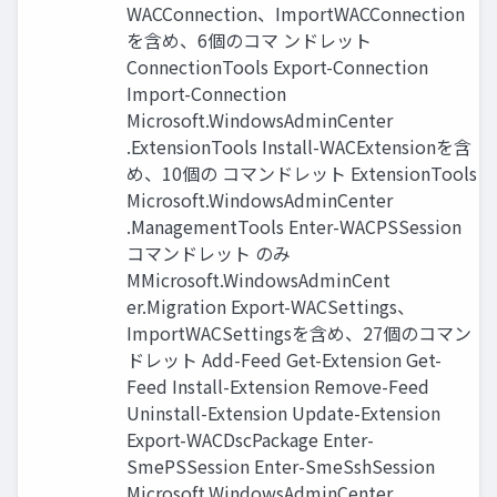
WACConnection、ImportWACConnection
を含め、6個のコマ ンドレット
ConnectionTools Export-Connection
Import-Connection
Microsoft.WindowsAdminCenter
.ExtensionTools Install-WACExtensionを含
め、10個の コマンドレット ExtensionTools
Microsoft.WindowsAdminCenter
.ManagementTools Enter-WACPSSession
コマンドレット のみ
MMicrosoft.WindowsAdminCent
er.Migration Export-WACSettings、
ImportWACSettingsを含め、27個のコマン
ドレット Add-Feed Get-Extension Get-
Feed Install-Extension Remove-Feed
Uninstall-Extension Update-Extension
Export-WACDscPackage Enter-
SmePSSession Enter-SmeSshSession
Microsoft.WindowsAdminCenter