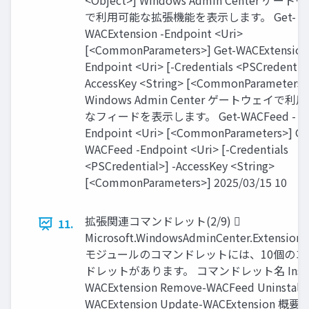
<Object>] Windows Admin Center ゲート
で利用可能な拡張機能を表示します。 Get-
WACExtension -Endpoint <Uri>
[<CommonParameters>] Get-WACExtension
Endpoint <Uri> [-Credentials <PSCredential
AccessKey <String> [<CommonParameters>
Windows Admin Center ゲートウェイで利
なフィードを表示します。 Get-WACFeed -
Endpoint <Uri> [<CommonParameters>] Ge
WACFeed -Endpoint <Uri> [-Credentials
<PSCredential>] -AccessKey <String>
[<CommonParameters>] 2025/03/15 10
拡張関連コマンドレット(2/9) 
11.
Microsoft.WindowsAdminCenter.ExtensionT
モジュールのコマンドレットには、10個のコ
ドレットがあります。 コマンドレット名 Instal
WACExtension Remove-WACFeed Uninstall-
WACExtension Update-WACExtension 概