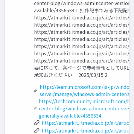
center-blog/windows-admincenter-version-2
available/4356534  拙作記事である下
https://atmarkit.itmedia.co.jp/ait/articles
https://atmarkit.itmedia.co.jp/ait/articles
https://atmarkit.itmedia.co.jp/ait/articles
https://atmarkit.itmedia.co.jp/ait/articles
https://atmarkit.itmedia.co.jp/ait/articles
https://atmarkit.itmedia.co.jp/ait/articles
https://atmarkit.itmedia.co.jp/ait/articles
要に応じて、各ページで参考情報としてURL
承知おきください。 2025/03/15 2
https://learn.microsoft.com/ja-jp/window
server/manage/windows-admin-center/sup
https://techcommunity.microsoft.com/b
center-blog/windows-admin-center-versi
generally-available/4356534
https://atmarkit.itmedia.co.jp/ait/artic
https://atmarkit.itmedia.co.jp/ait/artic