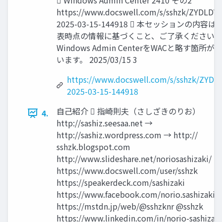
 Windows Admin Center 2410 その2
https://www.docswell.com/s/sshzk/ZYDLDV-
2025-03-15-144918  本セッションの内容は
表時点の情報に基づくこと、ご了承ください。 
Windows Admin CenterをWACと略す箇所が
います。 2025/03/15 3
https://www.docswell.com/s/sshzk/ZYDL
2025-03-15-144918
自己紹介  指崎則夫（さしざきのりお）
4.
http://sashiz.seesaa.net →
http://sashiz.wordpress.com → http://
sshzk.blogspot.com
http://www.slideshare.net/noriosashizaki/
https://www.docswell.com/user/sshzk
https://speakerdeck.com/sashizaki
https://www.facebook.com/norio.sashizaki
https://mstdn.jp/web/@sshzknr @sshzk
https://www.linkedin.com/in/norio-sashizaki