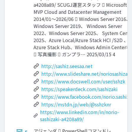
a4208a89/ SCUGJ運営スタッフ  Microsoft
MVP Cloud and Datacenter Management
2014/01～2026/06  Windows Server 2016、
Windows Server 2019、 Windows Server
2022、Windows Server 2025、 System Cente
2025、Azure Local/Azure Stack HCI /S2D 、
Azure Stack Hub、Windows Admin Center
 写真撮影  ガンプラ… 2025/03/15 4
http://sashiz.seesaa.net
http://www.slideshare.net/noriosashizaki
https://www.docswell.com/user/sshzk
https://speakerdeck.com/sashizaki
https://www.facebook.com/norio.sashiza
https://mstdn.jp/web/@sshzknr
https://www.linkedin.com/in/norio-
sashizaki-a4208a89/
アジェンダ  PowerShellコマンドレ