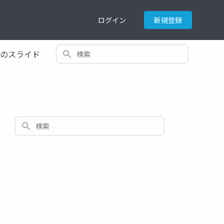
ログイン
新規登録
検索
てのスライド
検索