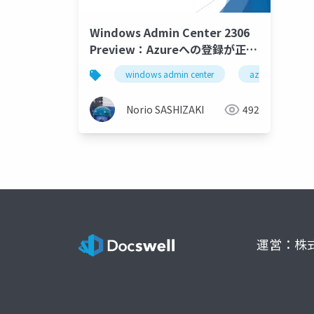
Windows Admin Center 2306
Preview：Azureへの登録が正常
に行えます
windows admin center
azure
a
Norio SASHIZAKI
492
運営：株