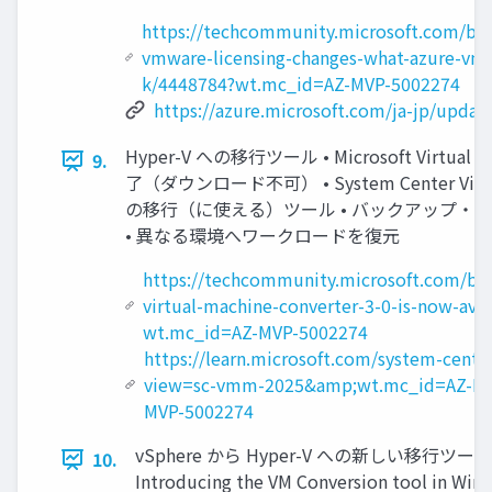
https://techcommunity.microsoft.com/bl
vmware-licensing-changes-what-azure-vm
k/4448784?wt.mc_id=AZ-MVP-5002274
https://azure.microsoft.com/ja-jp/upda
Hyper-V への移行ツール • Microsoft Virtual 
9.
了（ダウンロード不可） • System Center Virtual M
の移行（に使える）ツール • バックアップ・
• 異なる環境へワークロードを復元
https://techcommunity.microsoft.com/bl
virtual-machine-converter-3-0-is-now-ava
wt.mc_id=AZ-MVP-5002274
https://learn.microsoft.com/system-cen
view=sc-vmm-2025&amp;wt.mc_id=AZ-MV
MVP-5002274
vSphere から Hyper-V への新しい移行ツール • W
10.
Introducing the VM Conversion tool in Win