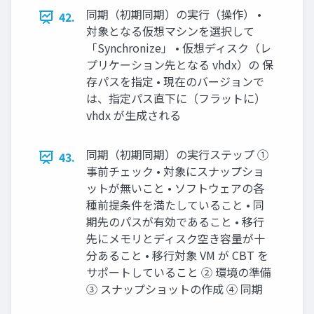
同期（初期同期）の実行（操作） •
42.
対象となる仮想マシンを選択して
「Synchronize」 • 仮想ディスク（レ
プリケーション先となる vhdx）の 保
存パスを指定 • 現在のバージョンで
は、指定パス直下に（フラットに）
vhdx が生成される
同期（初期同期）の実行ステップ ①
43.
事前チェック • 対象にスナップショ
ットが無いこと • ソフトウェアの各
種前提条件を満たしていること • 同
期先のパスが有効であること • 移行
先にメモリとディスク空き容量が十
分あること • 移行対象 VM が CBT を
サポートしていること ② 環境の準備
③ スナップショットの作成 ④ 同期