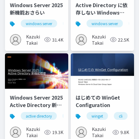
Windows Server 2025
Active Directory に依
新機能おさらい
存しない Windows
Server Failover
windows server
windows server 2025
windows server
hotpatch
wi
Clustering
Kazuki
Kazuki
31.4K
22.5K
Takai
Takai
Windows Server 2025
はじめての WinGet
Active Directory 新機
Configuration
能概要
active directory
adds
winget
windows server 2025
cli
Kazuki
Kazuki
19.3K
9.8K
Takai
Takai