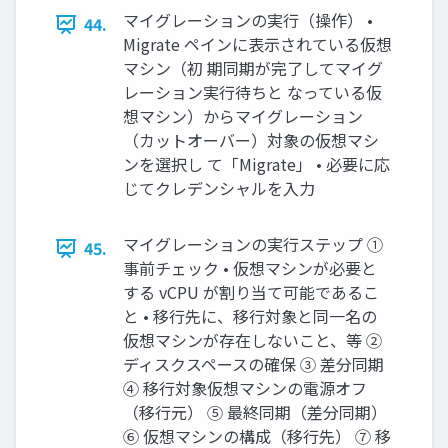
マイグレーションの実行（操作） •
44.
Migrate ペインに表示されている仮想
マシン（初 期同期が完了してマイグ
レーション実行待ちと なっている仮
想マシン）からマイグレーション
（カットオーバー）対象の仮想マシ
ンを選択し て「Migrate」 • 必要に応
じてクレデンシャルを入力
マイグレーションの実行ステップ ①
45.
事前チェック • 仮想マシンが必要と
する vCPU が割り当て可能であるこ
と • 移行先に、移行対象と同一名の
仮想マシンが存在しないこと、等 ②
ディスクスペースの確保 ③ 差分同期
④ 移行対象仮想マシンの電源オフ
（移行元） ⑤ 最終同期（差分同期）
⑥ 仮想マシンの構成（移行先） ⑦ 移