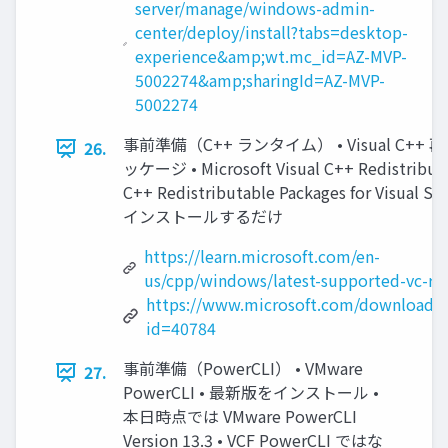
server/manage/windows-admin-
center/deploy/install?tabs=desktop-
experience&amp;wt.mc_id=AZ-MVP-
5002274&amp;sharingId=AZ-MVP-
5002274
事前準備（C++ ランタイム） • Visual C++
26.
ッケージ • Microsoft Visual C++ Redistributab
C++ Redistributable Packages for Visual St
インストールするだけ
https://learn.microsoft.com/en-
us/cpp/windows/latest-supported-vc-red
https://www.microsoft.com/download/de
id=40784
事前準備（PowerCLI） • VMware
27.
PowerCLI • 最新版をインストール •
本日時点では VMware PowerCLI
Version 13.3 • VCF PowerCLI ではな