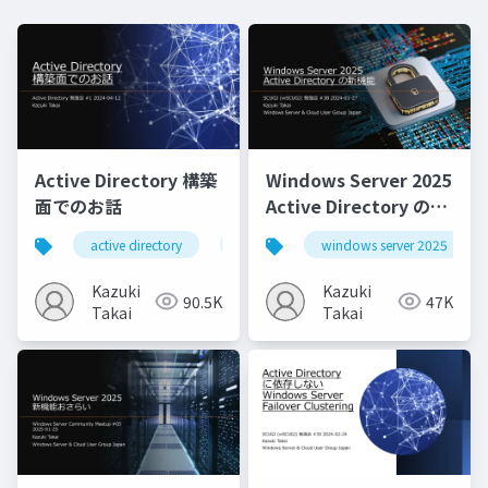
Active Directory 構築
Windows Server 2025
面でのお話
Active Directory の新
機能
active directory
active directory domain services
windows server 2025
Kazuki
Kazuki
90.5K
47K
Takai
Takai