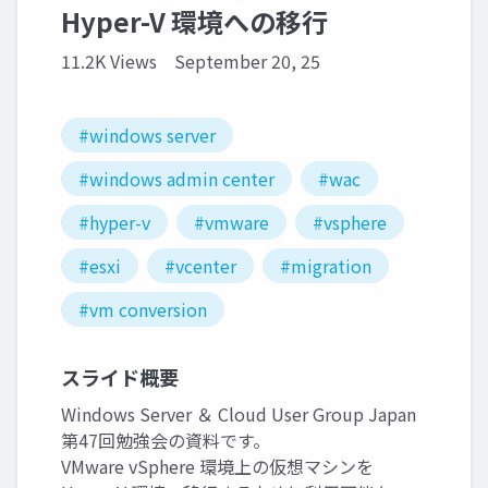
Hyper-V 環境への移行
11.2K Views
September 20, 25
#windows server
#windows admin center
#wac
#hyper-v
#vmware
#vsphere
#esxi
#vcenter
#migration
#vm conversion
スライド概要
Windows Server ＆ Cloud User Group Japan
第47回勉強会の資料です。
VMware vSphere 環境上の仮想マシンを