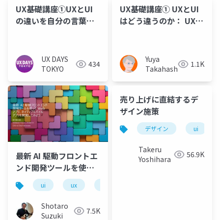
UX基礎講座①UXとUI
UX基礎講座① UXとUI
の違いを自分の言葉で
はどう違うのか： UX
表現する： UX DAYS
DAYS TOKYO
TOKYO
UX DAYS
Yuya
434
1.1K
TOKYO
Takahashi
売り上げに直結するデ
ザイン施策
デザイン
ui
Takeru
56.9K
最新 AI 駆動フロントエ
Yoshihara
ンド開発ツールを使っ
て Web アプリ、ネイテ
ui
ux
design
web
mobile
ィブモバイルアプリを
開発してみよう
Shotaro
7.5K
Suzuki