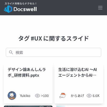
Ope
タグ #UX に関するスライド
検索
デザイン論あんしんラ
生活に溶け込むAI 〜AI
ボ_研修資料.pptx
エージェントからAIア
シスタントへ〜
Yukiko
>100
からあげ
6.6K