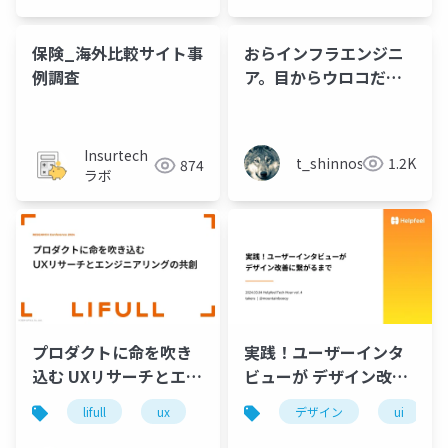
保険_海外比較サイト事
おらインフラエンジニ
例調査
ア。目からウロコだっ
たユーザー体験を振り
返ってみたゾ.pptx
Insurtech
t_shinnosuke
1.2K
874
ラボ
プロダクトに命を吹き
実践！ユーザーインタ
込む UXリサーチとエン
ビューが デザイン改善
ジニアリングの共創
に繋がるまで
lifull
ux
uxリサーチ
デザイン
ui