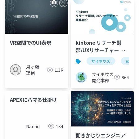
kintone リサーチ副
VR空間でのUI表現
部/UXリサーチャー 業
務紹介
サイボウズ
uxリサ
月ヶ瀬
1.3K
理緒
サイボウズ
864
開発本部
APEXにハマる仕掛け
Nanao
134
聞きかじりエンジニア