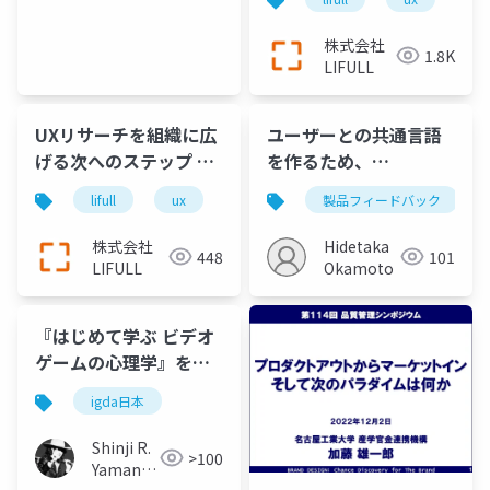
な開発を組織に浸透し
ていくために、どのよ
株式会社
1.8K
うに UX成熟度モデルを
LIFULL
活用しているか?
UXリサーチを組織に広
ユーザーとの共通言語
げる次へのステップ ユ
を作るため、
ーザーファースト推進
「Friction Logging」
lifull
ux
uxリサーチ
製品フィードバック
チームの拡大を通して
を始めよう
見えてきたこと
株式会社
Hidetaka
448
101
LIFULL
Okamoto
『はじめて学ぶ ビデオ
ゲームの心理学』を監
訳してみた〜監訳とい
igda日本
うお仕事〜 (in
Japanese)
Shinji R.
>100
Yamane