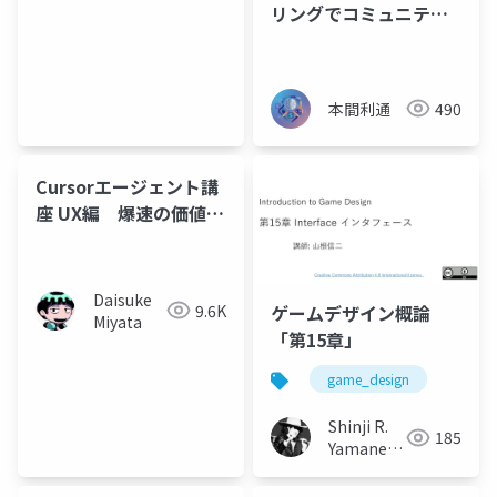
リングでコミュニティ
をデプロイした話
本間利通
490
Cursorエージェント講
座 UX編 爆速の価値体
験ワークショップ
Daisuke
9.6K
ゲームデザイン概論
Miyata
「第15章」
game_design
Shinji R.
185
Yamane
(山根信二)