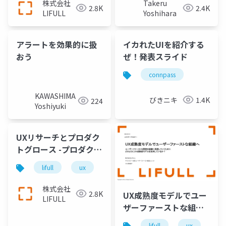
株式会社
Takeru
2.8K
2.4K
LIFULL
Yoshihara
アラートを効果的に扱
イカれたUIを紹介する
おう
ぜ！発表スライド
connpass
KAWASHIMA
びきニキ
1.4K
224
Yoshiyuki
UXリサーチとプロダク
トグロース -プロダクト
グロースを最大化する
lifull
ux
uxリサーチ
UXリサーチの活用方法
-
株式会社
2.8K
UX成熟度モデルでユー
LIFULL
ザーファーストな組織
へ ユーザーファースト
lifull
ux
u