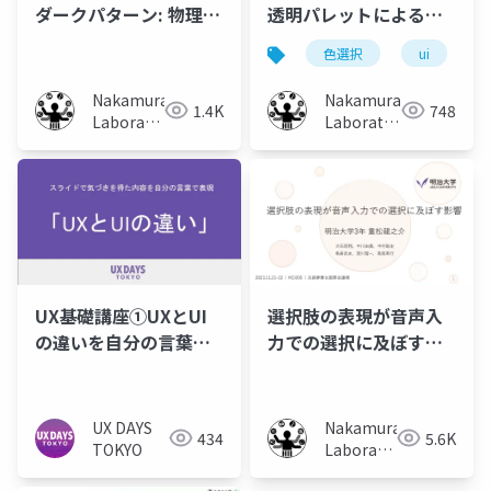
ダークパターン: 物理ボ
透明パレットによる色
タンと画面表示の色対
選択手法とその検証
色選択
ui
応の不一致が選択行動
に及ぼす影響
Nakamura
Nakamura
1.4K
748
Laboratory
Laboratory
(Meiji
(Meiji
University)
University)
UX基礎講座①UXとUI
選択肢の表現が音声入
の違いを自分の言葉で
力での選択に及ぼす影
表現する： UX DAYS
響
TOKYO
UX DAYS
Nakamura
434
5.6K
TOKYO
Laboratory
(Meiji