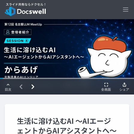
Ope
生活に溶け込むAI 〜AIエージ
ェントからAIアシスタントへ〜