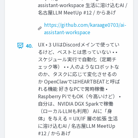
assistant-workspace 生活に溶け込むAI /
名古屋LLM MeetUp #12 / からあげ
https://github.com/karaage0703/ai-
assistant-workspace
UX • 3 UIはDiscordメインで使ってい
40.
るけど、ベストとは思っていない • •
スケジュール実行で自動化（定期チ
ェック等） • • 人のようなロボットな
のか、タスクに応じて変化させるの
か OpenClawではHEARTBEATと呼ば
れる機能 好きなPCで常時稼働 •
Raspberry PiでもOK（今高いけど） •
自分は、NVIDIA DGX Sparkで稼働
（ローカルLLMも利用） AIに「身
体」を与える = UX/IF 層の拡張 生活
に溶け込むAI / 名古屋LLM MeetUp
#12 / からあげ