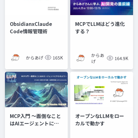
ObsidianxClaude
MCPでLLMはどう進化
Code情報管理術
する？
からあ
からあげ
165K
164.9K
げ
MCP入門 〜面倒なこと
オープンなLLMをロー
はAIエージェントにや
カルで動かす
らせよう〜