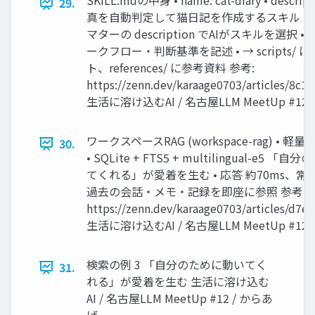
SKILL.mdの中身 • name: cat-diary • descri
29.
真を自動判定して猫日記を作成するスキル • 
マターの description でAIがスキルを選択 •
ークフロー・判断基準を記述 • → scripts/ 
ト、references/ に参考資料 参考:
https://zenn.dev/karaage0703/articles/8c1
生活に溶け込むAI / 名古屋LLM MeetUp #12 
ワークスペースRAG (workspace-rag) • 
30.
• SQLite + FTS5 + multilingual-e5 
てくれる」が愛着を生む • 応答 約70ms、常
過去の会話・メモ・記録を即座に参照 参考:
https://zenn.dev/karaage0703/articles/d7e
生活に溶け込むAI / 名古屋LLM MeetUp #12 
検索の例 3 「自分のために動いてく
31.
れる」が愛着を生む 生活に溶け込む
AI / 名古屋LLM MeetUp #12 / からあ