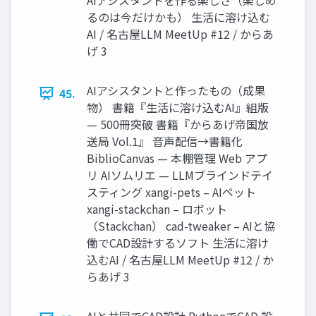
AIアシスタントを作る楽しさ（楽しめ
るのは今だけかも） 生活に溶け込む
AI / 名古屋LLM MeetUp #12 / からあ
げ 3
AIアシスタントと作ったもの（成果
45.
物） 書籍『生活に溶け込むAI』組版
— 500冊突破 書籍『からあげ帝国放
送局 Vol.1』 音声配信→書籍化
BiblioCanvas — 本棚管理 Web アプ
リ AIソムリエ — LLMブラインドテイ
スティング xangi-pets – AIペット
xangi-stackchan – ロボット
（Stackchan） cad-tweaker – AIと協
働でCAD設計するソフト 生活に溶け
込むAI / 名古屋LLM MeetUp #12 / か
らあげ 3