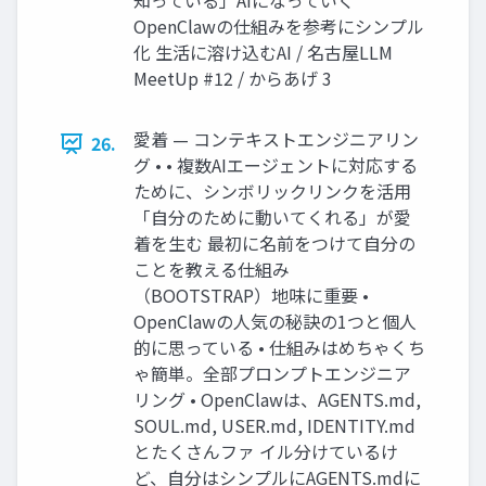
知っている」AIになっていく
OpenClawの仕組みを参考にシンプル
化 生活に溶け込むAI / 名古屋LLM
MeetUp #12 / からあげ 3
愛着 — コンテキストエンジニアリン
26.
グ • • 複数AIエージェントに対応する
ために、シンボリックリンクを活用
「自分のために動いてくれる」が愛
着を生む 最初に名前をつけて自分の
ことを教える仕組み
（BOOTSTRAP）地味に重要 •
OpenClawの人気の秘訣の1つと個人
的に思っている • 仕組みはめちゃくち
ゃ簡単。全部プロンプトエンジニア
リング • OpenClawは、AGENTS.md,
SOUL.md, USER.md, IDENTITY.md
とたくさんファ イル分けているけ
ど、自分はシンプルにAGENTS.mdに