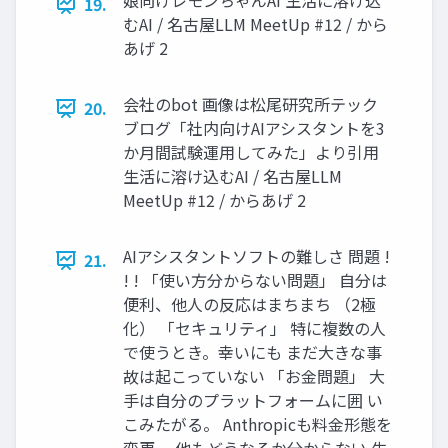
娘向けレモンちゃんAI 生活に溶け込
19.
むAI / 名古屋LLM MeetUp #12 / から
あげ 2
会社のbot 画像は松尾研究所テック
20.
ブログ「社内向けAIアシスタントを3
か月間試験運用してみた」より引用
生活に溶け込むAI / 名古屋LLM
MeetUp #12 / からあげ 2
AIアシスタントソフトの難しさ 問題 !
21.
! ! 「使い方分からない問題」 自分は
便利、他人の反応はまちまち （2極
化） 「セキュリティ」 特に複数の人
で使うとき。幸いにも まだ大きな事
故は起こっていない 「お金問題」 大
手は自分のプラットフォームに囲 い
こみたがる。 Anthropicも料金形態を