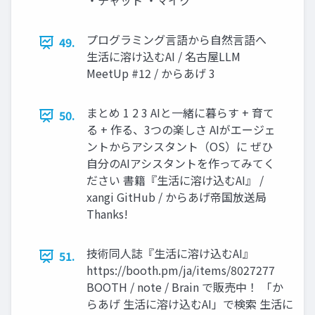
・チャット ・マイク
プログラミング言語から自然言語へ
49.
生活に溶け込むAI / 名古屋LLM
MeetUp #12 / からあげ 3
まとめ 1 2 3 AIと一緒に暮らす + 育て
50.
る + 作る、3つの楽しさ AIがエージェ
ントからアシスタント（OS）に ぜひ
自分のAIアシスタントを作ってみてく
ださい 書籍『生活に溶け込むAI』 /
xangi GitHub / からあげ帝国放送局
Thanks!
技術同人誌『生活に溶け込むAI』
51.
https://booth.pm/ja/items/8027277
BOOTH / note / Brain で販売中！ 「か
らあげ 生活に溶け込むAI」で検索 生活に