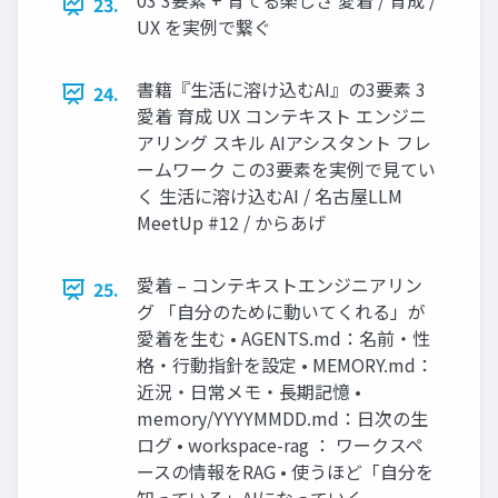
03 3要素 + 育てる楽しさ 愛着 / 育成 /
23.
UX を実例で繋ぐ
書籍『生活に溶け込むAI』の3要素 3
24.
愛着 育成 UX コンテキスト エンジニ
アリング スキル AIアシスタント フレ
ームワーク この3要素を実例で見てい
く 生活に溶け込むAI / 名古屋LLM
MeetUp #12 / からあげ
愛着 – コンテキストエンジニアリン
25.
グ 「自分のために動いてくれる」が
愛着を生む • AGENTS.md：名前・性
格・行動指針を設定 • MEMORY.md：
近況・日常メモ・長期記憶 •
memory/YYYYMMDD.md：日次の生
ログ • workspace-rag ： ワークスペ
ースの情報をRAG • 使うほど「自分を