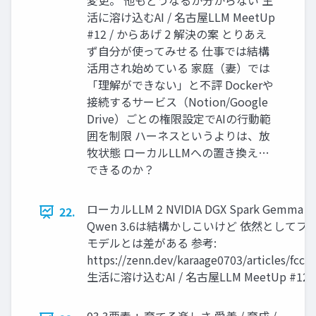
変更。 他もどうなるか分からない 生
活に溶け込むAI / 名古屋LLM MeetUp
#12 / からあげ 2 解決の案 とりあえ
ず自分が使ってみせる 仕事では結構
活用され始めている 家庭（妻）では
「理解ができない」と不評 Dockerや
接続するサービス（Notion/Google
Drive）ごとの権限設定でAIの行動範
囲を制限 ハーネスというよりは、放
牧状態 ローカルLLMへの置き換え…
できるのか？
ローカルLLM 2 NVIDIA DGX Spark Gemma 
22.
Qwen 3.6は結構かしこいけど 依然としてフ
モデルとは差がある 参考:
https://zenn.dev/karaage0703/articles/fcca
生活に溶け込むAI / 名古屋LLM MeetUp #12