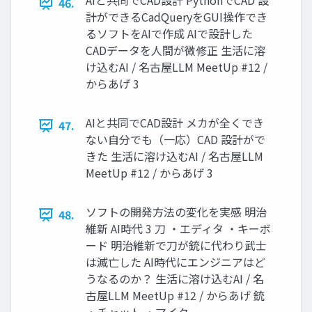
AIと共同でCAD設計 PythonでCAD 設
46.
計ができるCadQueryをGUI操作でき
るソフトをAIで作成 AIで設計した
CADデータを人間が微修正 生活に溶
け込むAI / 名古屋LLM MeetUp #12 /
からあげ 3
AIと共同でCAD設計 メカが全くでき
47.
ない自分でも（一応）CAD 設計がで
きた 生活に溶け込むAI / 名古屋LLM
MeetUp #12 / からあげ 3
ソフトの開発方法の変化を実感 明治
48.
維新 AI時代 3 刀 ・エディタ ・キーボ
ード 明治維新で刀が銃に代わり武士
は滅亡した AI時代にエンジニアはど
うなるのか？ 生活に溶け込むAI / 名
古屋LLM MeetUp #12 / からあげ 銃