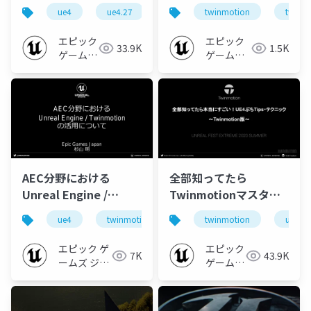
例と新機能のご紹介
ションのご紹介【Epic
ue4
ue4.27
twinmotion
twinmotion
twinmotion202
twinm
【Archi Future 2021】
Games Japanが語る
Twinmotion 2021と
エピック
エピック
33.9K
1.5K
AEC分野向けソリュー
ゲームズ
ゲームズ
ジャパン
ションのご紹介】
ジャパン
AEC分野における
全部知ってたら
Unreal Engine /
Twinmotionマスタ
Twinmotionの活用に
ー！Twinmotionのぷ
ue4
twinmotion
ue-nongame
twinmotion
unreal 
ついて【Archi Future
ちTips・テクニック
2020】
【UNREAL FEST
エピック ゲ
エピック
7K
43.9K
EXTREME 2020
ームズ ジャ
ゲームズ
パン
SUMMER】
ジャパン