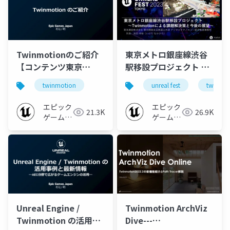
Twinmotionのご紹介
東京メトロ銀座線渋谷
【コンテンツ東京
駅移設プロジェクト ～
2023】
Twinmotionによる課
twinmotion
unreal fest
twinmot
題解決策と今後の展望
～【UNREAL FEST
エピック
エピック
21.3K
26.9K
2023 TOKYO】
ゲームズ
ゲームズ
ジャパン
ジャパン
Unreal Engine /
Twinmotion ArchViz
Twinmotion の活用事
Dive---