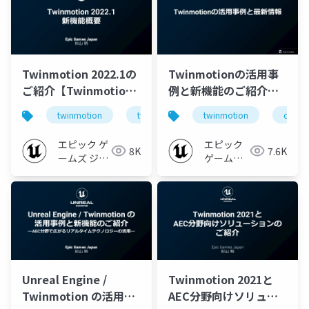
Twinmotion 2022.1の
Twinmotionの活用事
ご紹介【Twinmotion
例と新機能のご紹介
2022.1のご紹介】
【CEDEC+KYUSHU
twinmotion
twinmotion2022
twinmotion
cedec+
2021 ONLINE】
エピック ゲ
エピック
8K
7.6K
ームズ ジャ
ゲームズ
パン
ジャパン
Unreal Engine /
Twinmotion 2021と
Twinmotion の活用事
AEC分野向けソリュー