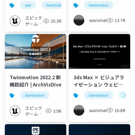
例と最新情報 ～AEC分
Twinmotion2022.2の
ue4
twinmotion
ue-nongame
twinmotion
ue-aec
野で広がるゲームエン
新機能紹介とPath
ジンの活用～【Archi
Tracer解説
エピック
wanimation
13.7K
20.3K
Future 2022】
ゲームズ
ジャパン
Twinmotion 2022.2 新
3ds Max × ビジュアラ
機能紹介 | ArchVizDive
イゼーション ウェビナ
ー 第5弾 ～3ds
twinmotion
twinmotion
3dsma
Max_Vray &
Twinmotionワークフ
エピック
wanimation
10.8K
3.9K
ロー～Share
ゲームズ
ジャパン