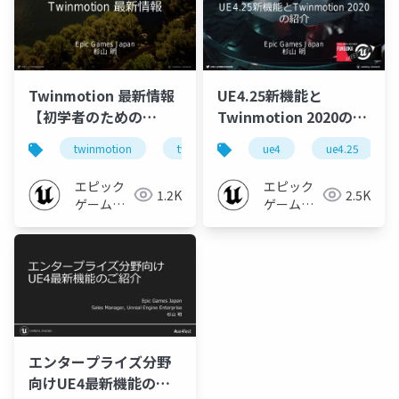
Twinmotion 最新情報
UE4.25新機能と
【初学者のための
Twinmotion 2020の紹
Twinmotionオンライ
介【Unreal Engine
twinmotion
twinmotion2020
ue4
ue4.25
ンセミナー 2020】
Meetup Fukuoka
2020】
エピック
エピック
1.2K
2.5K
ゲームズ
ゲームズ
ジャパン
ジャパン
エンタープライズ分野
向けUE4最新機能のご