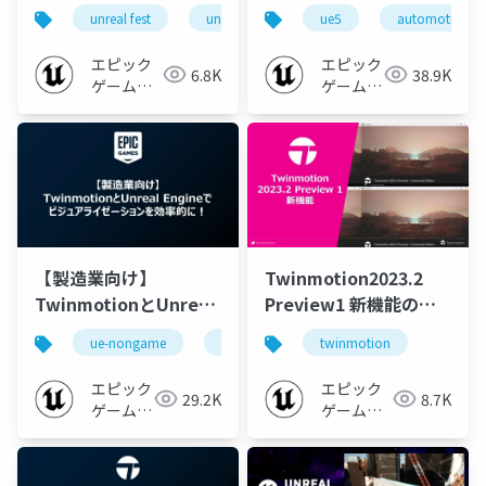
Fest Tokyo 2025
新事例と活用機能 -
unreal fest
unreal fest tokyo 2025
ue5
automotive
エピック
エピック
6.8K
38.9K
ゲームズ
ゲームズ
ジャパン
ジャパン
【製造業向け】
Twinmotion2023.2
TwinmotionとUnreal
Preview1 新機能の紹
Engineでビジュアライ
介
ue-nongame
ue5
twinmotion
twinmotion
ゼーションを効率的に
エピック
エピック
29.2K
8.7K
ゲームズ
ゲームズ
ジャパン
ジャパン