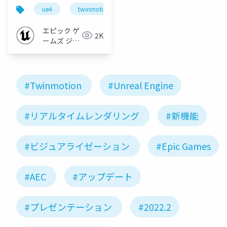
紹介【UNREAL FEST
ue4
twinmotion
unreal fest east 2019
ue
EAST 2019】
エピック ゲ
2K
ームズ ジャ
パン
#Twinmotion
#Unreal Engine
#リアルタイムレンダリング
#新機能
#ビジュアライゼーション
#Epic Games
#AEC
#アップデート
#プレゼンテーション
#2022.2