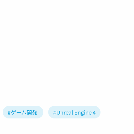
2019
ue-mobile
ue-rendering
ue-optimize
#ゲーム開発
#Unreal Engine 4