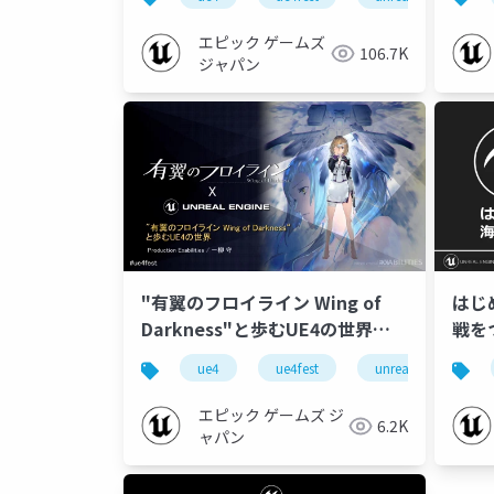
EAS
エピック ゲームズ
106.7K
ジャパン
"有翼のフロイライン Wing of
はじ
Darkness"と歩むUE4の世界
戦を
【UNREAL FEST EAST 2019】
【UN
ue4
ue4fest
unreal fest east 201
エピック ゲームズ ジ
6.2K
ャパン