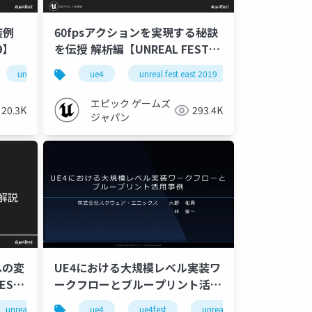
装例
60fpsアクションを実現する秘訣
9】
を伝授 解析編【UNREAL FEST
EAST 2019】
unreal fest east 2019
unreal fest
ue-localization
ue4
unreal fest
ue-effect
unreal fest east 2019
ue-rendering
unreal fest
ue-console
effeksee
エピック ゲームズ
20.3K
293.4K
ジャパン
への変
UE4における大規模レベル実装ワ
EST
ークフローとブループリント活用
事例
++
unreal fest east 2019
ue-editor
ue4
ue-ui
ue-rendering
ue4fest
ue-sequencer
unreal fest east 2019
ue-animation
ue-arcade