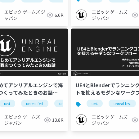
T 2019】
エピック ゲームズ ジ
エピック ゲームズ
6.6K
ャパン
ジャパン
めてアンリアルエンジンで海
UE4とBlenderでランニン
つくってみたときのお話
トを抑えるモダンなワーク
REAL FEST EAST 2019】
【UNREAL FEST EAST 201
9
ue4
ue-indie
unreal fest
ue-rendering
unreal fest east 2019
ue-bp
ue4
ue-ai
ue-console
unreal fest
ue
エピック ゲームズ
エピック ゲームズ
13.8K
ジャパン
ジャパン