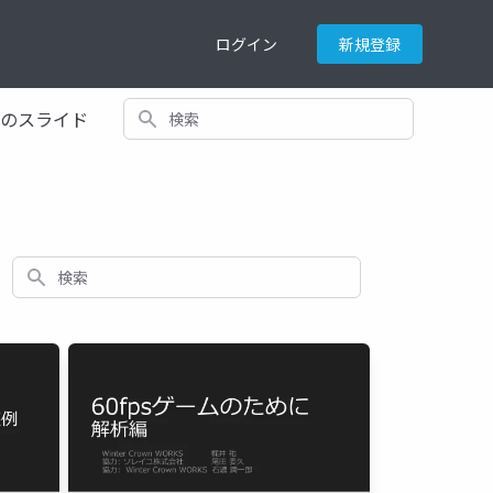
ログイン
新規登録
検索
てのスライド
検索