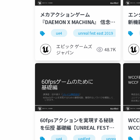
メカアクションゲーム
エン
『DAEMON X MACHINA』 信念と
新機能
血と鋼鉄の開発事例【UNREAL
EAS
ue4
unreal fest east 2019
ue-co
FEST EAST 2019】
エピック ゲームズ
48.7K
ジャパン
60fpsアクションを実現する秘訣
WC
を伝授 基礎編【UNREAL FEST
WCC
EAST 2019】
って進
ue4
ue4fest
unreal fest east 201