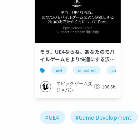
そう、UE4ならね。あなたのモバ
イルゲームをより快適にする沢山
の冴えたやり方について Part 1
ue4
unreal fest
unreal fest east 
<Shader Compile, PSO Cache
編>【UNREAL FEST EAST
エピック ゲームズ
106.6K
2019】
ジャパン
#UE4
#Game Development