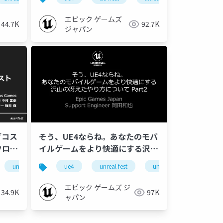
エピック ゲームズ
44.7K
92.7K
ジャパン
グコス
そう、UE4ならね。あなたのモバ
フロー
イルゲームをより快適にする沢山
9】
の冴えたやり方について Part 2
-audio
ue-rendering
unreal fest east 2019
ue4
ue-optimize
blender
unreal fest
unreal fest east 2019
<Texture Streaming, メモリプ
ロファイル, Auto Instancing編
エピック ゲームズ ジ
34.9K
97K
>【UNREAL FEST EAST 2019】
ャパン