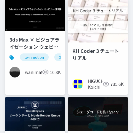
3ds Max × ビジュアラ
イゼーション ウェビナ
KH Coder 3 チュート
ー 第5弾 ～3ds
リアル
twinmotion
3dsmax
Max_Vray &
Twinmotionワークフ
wanimation
10.8K
ロー～Share
HIGUCHI
735.6K
Koichi