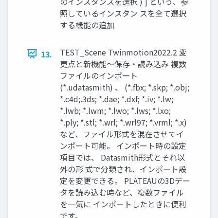
のインスタンスを選択 ) ] という、参
照しているインスタン スを全て選択
する機能の追加
TEST_Scene Twinmotion2022.2 変
13.
更点と新機能～保存・読み込み 複数
ファイルのインポート
(*.udatasmith) 、 (*.fbx; *.skp; *.obj;
*.c4d;.3ds; *.dae; *.dxf; *.iv; *.lw;
*.lwb; *.lwm; *.lwo; *.lws; *.lxo;
*.ply; *.stl; *.wrl; *.wrl97; *.vrml; *.x)
など、ファイル形式を混在させてイ
ンポート可能。 インポート時の設定
項目では、 Datasmith形式とそれ以
外の形 式で分類され、インポート設
定を変更できる。 PLATEAUの3Dデー
タを読み込む時など、複数ファイル
を一気に インポートしたときに便利
です。