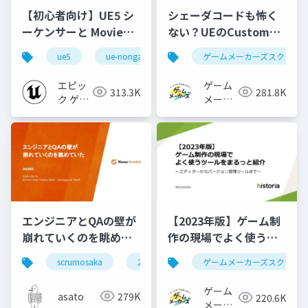
【初心者向け】UE5 シ
シェーダコードも怖く
ーケンサーと Movie
ない？UEのCustomノ
Render Queue の使い
ードで学ぶHLSL入門
ue5
ue-nongame
ゲームメーカーズスクラン
方【Cinematic Dive
2023】
エピッ
ゲーム
313.3K
281.8K
ク ゲー
メーカ
ムズ ジ
ーズ
ャパン
エンジニアとQAの壁が
【2023年版】ゲーム制
崩れていくのを眺めて
作の現場でよく使うツ
いた #scrumosaka
ールをまるっと紹介
scrumosaka
2024
scrum
ゲームメーカーズスクラン
agile
ゲーム
asato
279K
220.6K
メーカ