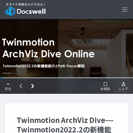
Ope
Twinmotion ArchViz Dive---
Twinmotion2022.2の新機能