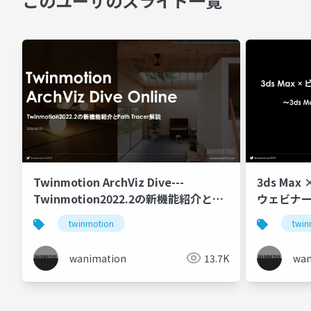
このユーザのスライド一覧
Twinmotion ArchViz Dive---
3ds Ma
Twinmotion2022.2の新機能紹介と
ウェビナー 第
Path Tracer解説
Twinmo
twinmotion
twin
wanimation
13.7K
wan