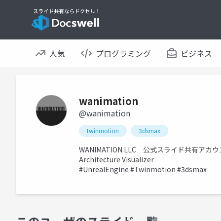
人気
プログラミング
ビジネス
wanimation
@wanimation
twinmotion
3dsmax
WANIMATION.LLC 公式スライド共有アカ
Architecture Visualizer
#UnrealEngine #Twinmotion #3dsmax