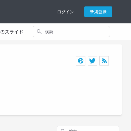
ログイン
新規登録
検索
てのスライド
検索