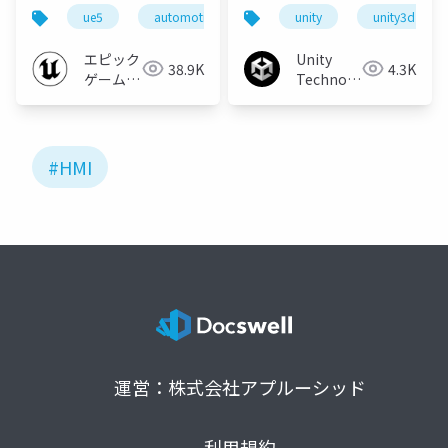
新事例と活用機能 -
活用事例
ue5
automotive
unity
unity3d
エピック
Unity
38.9K
4.3K
ゲームズ
Technologies
ジャパン
Japan
#HMI
運営：株式会社アプルーシッド
利用規約