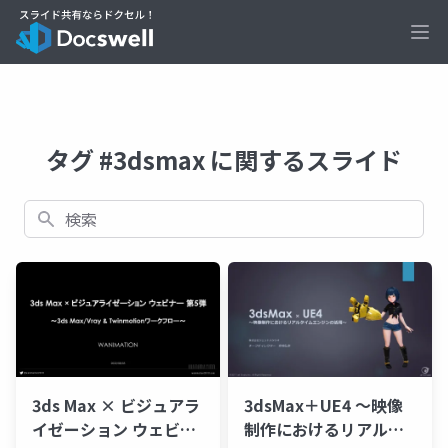
Ope
タグ #3dsmax に関するスライド
検索
3ds Max × ビジュアラ
3dsMax＋UE4 ～映像
イゼーション ウェビナ
制作におけるリアルタ