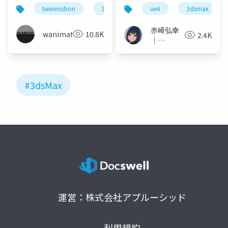
ー 第5弾 ～3ds
イムエンジンの活用～
twinmotion
3dsmax
ue4
3dsmax
Max_Vray &
Twinmotionワークフ
赤崎弘幸
wanimation
10.8K
2.4K
ロー～Share
｜
Hiroyuki
Akasaki
#3dsMax
運営：株式会社アプルーシッド
利用規約