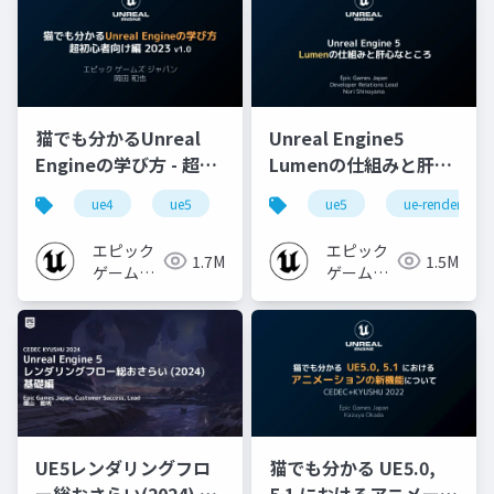
猫でも分かるUnreal
Unreal Engine5
Engineの学び方 - 超初
Lumenの仕組みと肝心
心者向け編 - 2023 v1.0
なところ
ue4
ue5
ue-beginner
ue5
ue-rendering
エピック
エピック
1.7M
1.5M
ゲームズ
ゲームズ
ジャパン
ジャパン
UE5レンダリングフロ
猫でも分かる UE5.0,
ー総おさらい(2024) 基
5.1 におけるアニメーシ