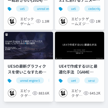
礎編！
ョンの新機能について
ue5
unreal engine
ue-rendering
ue5
cedec+kyushu
[CEDEC+KYUSHU
【CEDEC+KYUSHU
2024]
2022】
エピック
エピック ゲ
1.3M
1M
ゲームズ
ームズ ジャ
ジャパン
パン
UE5の最新グラフィク
UE4で作成するUIと最
スを使いこなすための4
適化手法 【GAME
個の勘所
CREATORS
unreal engine 5
ue5
cedec
ue4
ue-ui
cedec+kyushu
[CEDEC+KYUSHU
CONFERENCE '20】
2023]
エピッ
エピッ
883.6K
645.2K
ク ゲー
ク ゲー
ムズ ジ
ムズ ジ
ャパン
ャパン