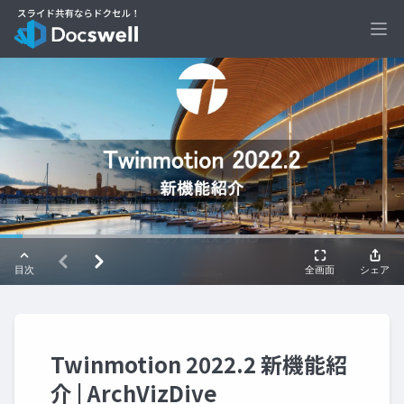
Ope
Twinmotion 2022.2 新機能紹
介 | ArchVizDive