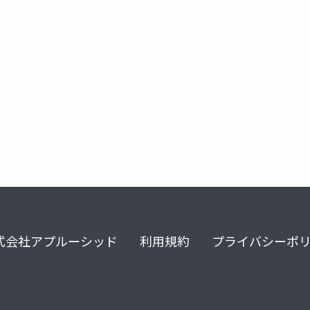
github copilot chat
codex
mermaid
visual studi
式会社アプルーシッド
利用規約
プライバシーポ