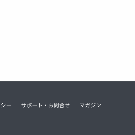
o code
visual studio
azure sql database
asp.net core
リシー
サポート・お問合せ
マガジン