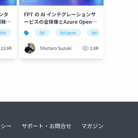
エンタ
FPT の AI インテグレーションサ
開発実
ービスの全体像とAzure OpenAI
Service を使ったアプリ開発、ソ
ilot
cloud
motron
gemini
aws
gemini
fpt
kubernetes
locofy.ai
vetex ai
fpt japan
figma
gpu metal cloud
.net 8
fpt data & ai integration
enterprise
c12
nvidia 
clou
リューション事例のご紹介-公開
版
123.9K
Shotaro Suzuki
1.8K
リシー
サポート・お問合せ
マガジン