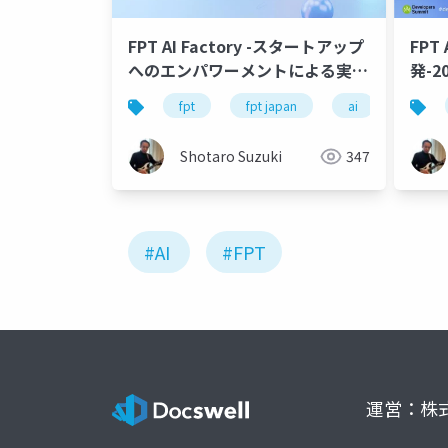
FPT AI Factory -スタートアップ
FPT 
へのエンパワーメントによる実社
発-2
会での AI アプリケーション推進 -
fpt
fpt japan
ai
genai
Shotaro Suzuki
347
#AI
#FPT
運営：株