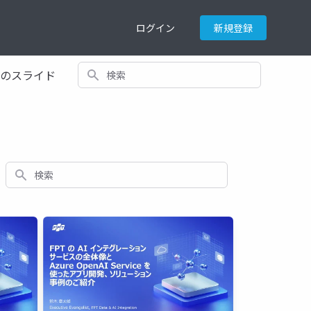
ログイン
新規登録
検索
てのスライド
検索