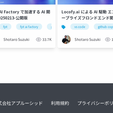
AI Factory で加速する AI 開
Locofy.ai による AI 駆動 
0250213-公開版
ープライズフロンドエンド
践-s
fpt
nvidia
fpt ai factory
startup
generative ai
fpt ai factory
vs code
azure
gemma
github cop
google 
ne
Shotaro Suzuki
33.7K
Shotaro Suzuki
式会社アプルーシッド
利用規約
プライバシーポ