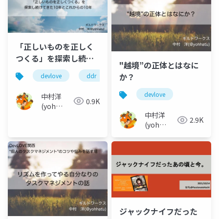
「正しいものを正しく
つくる」を探索し続け
"越境”の正体とはなに
てきた10年とこれから
か？
devlove
ddr
の10年
devlove
中村洋
0.9K
(yoh
中村洋
nakamura)
2.9K
(yoh
nakamura)
ジャックナイフだった