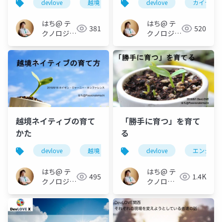
devlove
越境
agile
devlove
カイゼン
はち@ テ
はち@ テ
381
520
クノロジー
クノロジー
メディア
メディア
「Newbee」
「Newbee」
越境ネイティブの育て
「勝手に育つ」を育て
かた
る
devlove
越境
カイゼン・ジャーニー
devlove
エンジニ
はち@ テ
はち@ テ
495
1.4K
クノロジー
クノロジ
メディア
ーメディ
「Newbee」
ア
「Newbee」