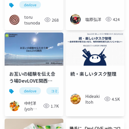
び"を味わおう
devlove
toru
塩原弘洋
424
268
tsunoda
お互いの経験を伝え合
続・楽しいタスク整理
う場DevLOVE関西
#devsumi
devlove
コミュニティ
Hideaki
4.5K
Itoh
中村洋
1.7K
(yoh
nakamura)