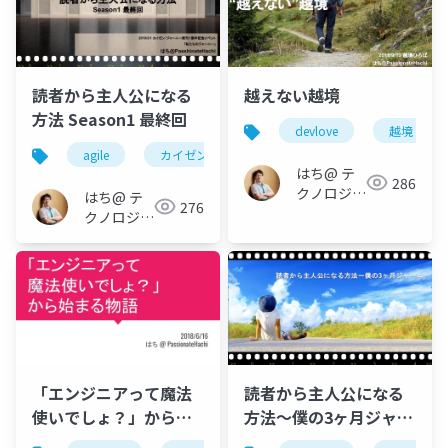
読者から主人公になる
越えない越境
方法 Season1 最終回
devlove
越境
agile
カイゼン・ジャーニー
devlove
はち@ テ
286
クノロジー
はち@ テ
276
メディア
クノロジー
「Newbee」
メディア
「Newbee」
「エンジニアって魔法
読者から主人公になる
使いでしょ？」から始
方法〜僕の3ヶ月ジャー
まる物語
ニー