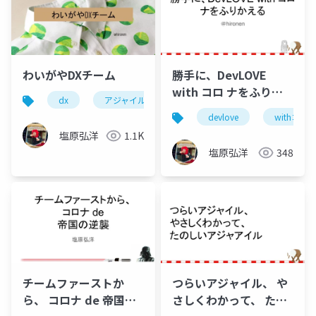
わいがやDXチーム
勝手に、DevLOVE
with コロ ナをふりか
dx
アジャイル開発
devlove
ノーコード
える
devlove
withコロ
塩原弘洋
1.1K
塩原弘洋
348
チームファーストか
つらいアジャイル、 や
ら、 コロナ de 帝国の
さしくわかって、 たの