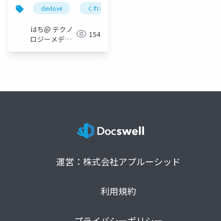
devlove
くれない
はち@ テクノ
154
ロジーメディ
ア
「Newbee」
運営：株式会社アプルーシッド
利用規約
プライバシーポリシー