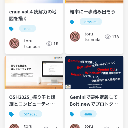
enun vol.4 読解力の地
軽率に一歩踏み出そう
図を描く
devsumi
enun
toru
178
tsunoda
toru
1K
tsunoda
OSH2025_振り子と螺
Geminiで要件定義して
旋とコンピューティン
Bolt.newでプロトタイ
グ
プつくってGemini CLI
osh2025
enun
とWindsurfに機能追加
させてRenderにデプロ
toru
toru