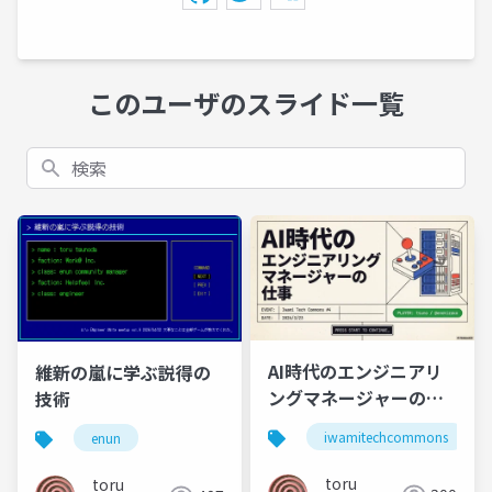
このユーザのスライド一覧
検索
AI時代のエンジニアリ
維新の嵐に学ぶ説得の
ングマネージャーの仕
技術
事
iwamitechcommons
enun
toru
toru