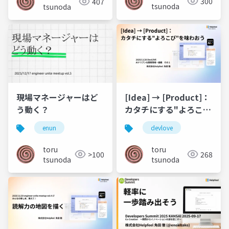
300
407
tsunoda
tsunoda
現場マネージャーはど
[Idea] → [Product]：
う動く？
カタチにする"よろこ
び"を味わおう
enun
devlove
toru
toru
>100
268
tsunoda
tsunoda