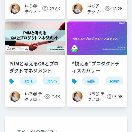
はち@
はち@
23.8K
18.2K
テクノロ
テクノロ
ジーメデ
ジーメデ
ィア
ィア
「Newbee」
「Newbee」
PdMと考えるQAとプロ
“視える”プロダクトデ
ダクトマネジメント
ィスカバリー
agile
scrum
qa
agile
jasst tokyo
scrum
prod
はち@ テ
はち@ テ
7.4K
6.9K
クノロジ
クノロジ
ーメディ
ーメディ
ア
ア
「Newbee」
「Newbee」
各ページのテキスト