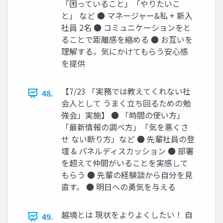
「困っていること」「やりたいこ
と」 など ● マネージャー&私 + 新入
社員 2名 ● コミュニケーションをと
ることで距離感を縮める ● お互いを
理解する。気にかけてもらう安心感
を提供
【7/23 「実務では教えてくれない社
48.
会人として うまく立ち回るための勉
強会」実施】 ● 「時間の使い方」
「最新情報の調べ方」「気を悪くさ
せ ない断り方」など ● 先輩社員の登
壇 & パネルディスカッション ● 部署
を超えて仲間がいることを実感して
もらう ● 先輩の経験談から自分を見
直す。 ● 明日への勇気を与える
越境とは 現状をよりよくしたい！ 自
49.