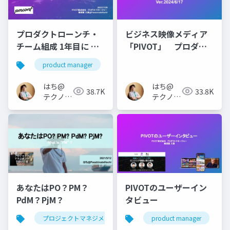
プロダクトローンチ・
ビジネス映像メディア
チーム組成 1年目に や
「PIVOT」 プロダク
らなかったこと・諦め
トチームについて
product manager
たこと・捨てたこと
はち@
はち@
38.7K
33.8K
テクノロ
テクノロ
ジーメデ
ジーメデ
ィア
ィア
「Newbee」
「Newbee」
あなたはPO？PM？
PIVOTのユーザーイン
PdM？PjM？
タビュー
プロジェクトマネジメント
project management
product manager