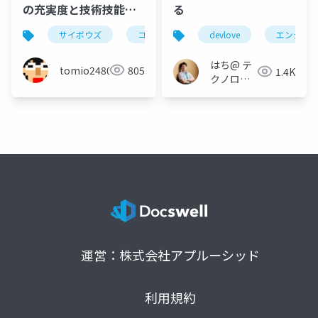
の充実度と技術技能の
る
学習を促す環境の充実
サイボウズ
コミュニティ
devlove
community
エンジニ
採
度が相互に与える影響
について
はち@ テ
tomio2480
805
1.4K
クノロジ
ーメディ
ア
「Newbee」
運営：株式会社アプルーシッド
利用規約