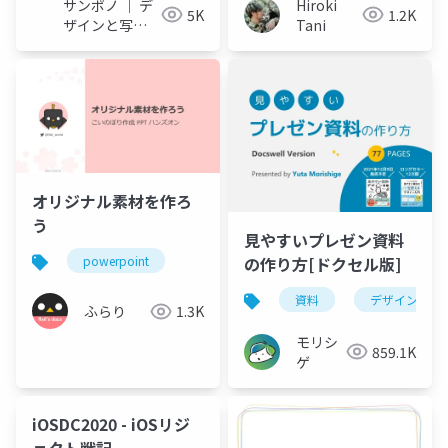
サンポノ ｜ デ
Hiroki
5K
1.2K
ザインと写真
Tani
の事務所
オリジナル素材を作ろ
う
見やすいプレゼン資料
の作り方[ドクセル版]
powerpoint
資料
デザイン
ふらり
1.3K
モリシ
859.1K
ゲ
iOSDC2020 - iOSリジ
ェクト戦記