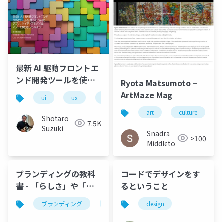
最新 AI 駆動フロントエ
ンド開発ツールを使っ
Ryota Matsumoto –
て Web アプリ、ネイテ
ArtMaze Mag
ui
ux
design
web
mobile
ィブモバイルアプリを
art
culture
開発してみよう
Shotaro
7.5K
Suzuki
Snadra
>100
Middleto
ブランディングの教科
コードでデザインをす
書 - 「らしさ」や「差
るということ
別化」の先へ。-公開用
ブランディング
デザイン
design
マーケティング