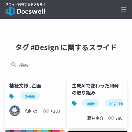
Ope
タグ #Design に関するスライド
検索
桔梗文様_企画
生成AIで変わった開発
の取り組み
design
agile
engineer
Yukiko
>100
藤井崇介
786