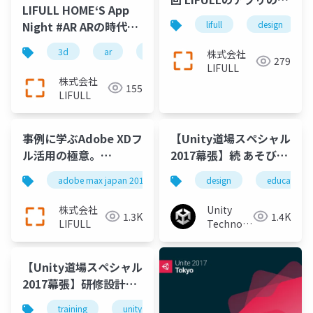
LIFULL HOME‘S App
り方
Night #AR ARの時代が
lifull
design
きた！そのときデザイ
3d
ar
arkit
design
home's
株式会社
ナーは何をしたか
279
LIFULL
株式会社
155
LIFULL
事例に学ぶAdobe XDフ
【Unity道場スペシャル
ル活用の極意。
2017幕張】続 あそびの
Photoshop /
デザイン講座
adobe max japan 2017
adobe xd
design
design
education
Illustratorとの 連携か
ら仕様書作成まで
株式会社
Unity
1.3K
1.4K
LIFULL
Technologies
Japan
【Unity道場スペシャル
2017幕張】研修設計の
ヒント
training
unity
unity3d
unity道場