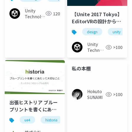
Unity
120
【Unite 2017 Tokyo】
Technologies
EditorVRの設計から学
Japan
んだこと：使えるVRエ
design
unity
ディターのためのデザ
イン
Unity
>100
Technologies
Japan
私の本棚
Hokuto
>100
SUNAMI
出張ヒストリア ブルー
プリントを書くにあた
って大切なこと
ue4
historia
unreal engine 4
unreal engin