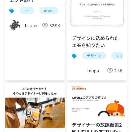
ios
iosdc
iosdc2020
swift
hcrane
32.9K
デザインに込められた
エモを知りたい
デザイン
エンジニ
moga
2.4K
デザイナーの放課後第2
回 LIFULLのアプリの作