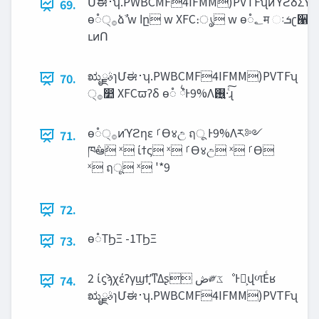
Մಈ࢈ʮ.PWBCMF4IFMM)PVTFʯͷϓϩδΣΫτମ੍
69.
ө૾੍࡞ձࣾ w ‫ا‬ը w XFC։ൃ w ө૾‫؂‬म ઃ‫ܭ‬ʗ੡଄ձࣾ
ւͷՈ
ಋೖࣄྫɿՄಈ࢈ʮ.PWBCMF4IFMM)PVTFʯ
70.
੍࡞෺ XFCϖʔδ ө૾ ྆ํͰ9%Λ࢖͍·ͨ͠ɻ
ө૾੍࡞ͷϓϩηε ࡱӨ४උ ฤू Ͱ9%Λར༻
71.
ཁ݅ఆٛ ˣ ίϯς ˣ ࡱӨ४උ ˣ ࡱӨ
ˣ ฤू ˣ '*9
72.
ө૾ΤϦΞ -1ΤϦΞ
73.
2 ίϛϡχέʔγϣϯָ͕ʹͳΔʂ ‫ڞ‬༗‫ػ‬ೳͰԿ͕վળ͞Εͨʁ
74.
ಋೖࣄྫɿՄಈ࢈ʮ.PWBCMF4IFMM)PVTFʯ