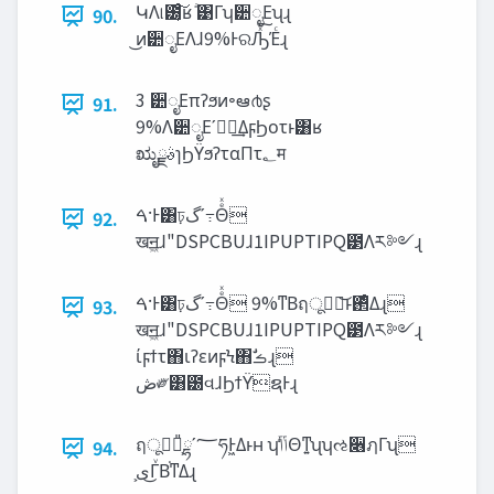
ԿΛ୲౰͔ͨ͠ʁ ͣ͹Γʮ੺ೖΕʯɻ
90.
͜ͷ੺ೖΕΛɺ9%ͰରԠͯ͠Έͨɻ
3 ੺ೖΕπʔϧͷ৽ఆ൪ʂ
91.
9%Λ੺ೖΕʹಋೖ͢ΔϝϦοτͱ͸ʁ
ಋೖࣄྫɿϦΫϧʔταΠτ‫؂‬म
ࠓ·Ͱ͸ঢ়‫߹ʹگ‬Θͤͯ
92.
खॻ͖ɺ"DSPCBUɺ1IPUPTIPQ౳Λར༻ɻ
ࠓ·Ͱ͸ঢ়‫߹ʹگ‬Θͤͯ 9%ͳΒฤूཤྺ͝ͱ࢒ͤΔɻ
93.
खॻ͖ɺ"DSPCBUɺ1IPUPTIPQ౳Λར༻ɻ
ίϝϯτ΋ιʔεͷϝϞ΋ࣗࡏɻ
‫ڞ‬༗͸౰વɺϦϯΫຊͰɻ
ฤूཤྺ͕៉ྷʹ؅ཧͰ͖Δͱʜ ʮ‫ݴͨͬݴ‬Θͳ͍ʯʮઌ૆ฦΓʯ
94.
͕‫͜ى‬ΓͮΒ͘ͳΔɻ