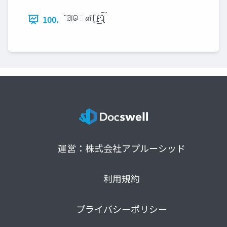
͝ਗ਼ௌ͋Γ͕ͱ͏͍͟͝·ͨ͠ɻ
100.
運営：株式会社アプルーシッド
利用規約
プライバシーポリシー