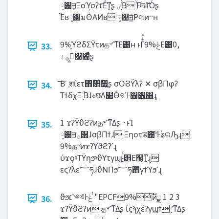
࢓༷ॻ͕Ξοϓσʔτ͞Εͯͳ͍ʂ ‫͔ͨͬͩٸ‬Β ͬͪ͜Ͱमਖ਼ͪ͠Όͬͨʂ
͋Εʁ࢓༷มΘͬͨΑͶʁ ࢓༷ॻ͚ͩҎલͷ··ʜ
9%͕ϓϩδΣΫτͷத৺ʹͳΕ͹ʜ ͱΓ͋͑ͣ9%‫ݟ‬Ε͹0,
33.
ࡉ͔͍࡞‫ۀ‬͸೚ͤͯʂ
͞Βʹ ֶशίετ΋௒௿͍ʂ σΟϨΫλʔ ✕ σβΠφʔ
34.
ΤϯδχΞ ͔ͩΒɺ৬छΛ໰Θͣ୭ʹͰ΋࢖͍΍͍͢ɻ
1 ϫʔΫϑϩʔͷத৺ʹͳΔʂ ·ͱΊ
35.
࢓༷ॻ࡞੒ɺσβΠϯɺ Ξηοτड౉͠·Ͱ‫ؙ‬ʑରԠɻ
9%த৺ͷϫʔΫϑϩʔʹɻ
ύϫϙˠΤΫηϧˠϑΥτγϣͱ͍ͬͨ੾Ε໨͕ͳ͍ɻ
εςʔλε؅ཧɺϑΝΠϧ؅ཧ΋γϯϓϧʹɻ
ϑϧ‫ͨ͑ݟͰ༻׆‬ "EPCF9%ͭͷັྗ 1 2 3
36.
ϫʔΫϑϩʔͷ த৺ʹͳΔʂ ίϛϡχέʔγϣϯ͕ ָʹͳΔʂ