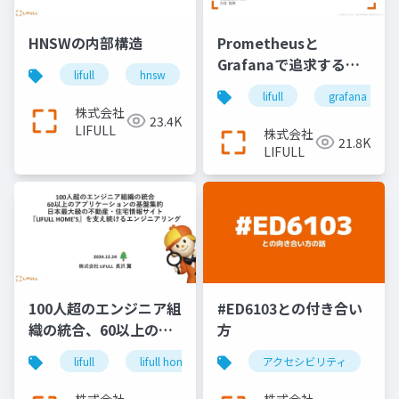
HNSWの内部構造
Prometheusと
Grafanaで追求する、
lifull
hnsw
search
より良いアプリケーシ
lifull
grafana
ョンの可観測性
株式会社
23.4K
LIFULL
株式会社
21.8K
LIFULL
100人超のエンジニア組
#ED6103との付き合い
織の統合、60以上のア
方
プリケーションの基盤
lifull
lifull home's
cto
アクセシビリティ
keel
engin
集約、日本最大級の不
動産・住宅情報サイト