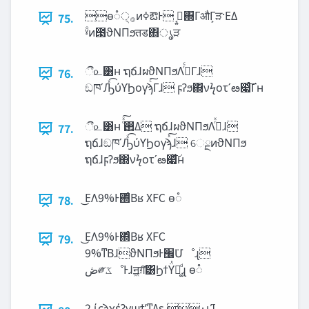
ө૾੍࡞ͷߦఔͰ ࡉ͔͍΍ΓऔΓ͕ੜ·ΕΔ
75.
ˠͦͷ౓ϑΝΠϧतड΋ൃੜ
ී௨͸ʜ ຖճɺผϑΝΠϧΛ࡞ͬͨΓɺ
76.
ඞཁʹԠͯ͡ύϒϦογϡͨ͠Γɺ ϝʔϧ΍νϟοτʹఴ෇ͨ͠Γʜ
ී௨͸ʜ ͦͯ͠࢒Δ ຖճɺผϑΝΠϧΛ࡞ͬͯɺ
77.
ຖճɺඞཁʹԠͯ͡ύϒϦογϡͯ͠ɺ େྔͷϑΝΠϧ
ຖճɺϝʔϧ΍νϟοτʹఴ෇ͯ͠ʜ
͜ΕΛ9%Ͱ΍ͬͨΒʁ XFC ө૾
78.
͜ΕΛ9%Ͱ΍ͬͨΒʁ XFC
79.
9%ͳΒɺϑΝΠϧͰ‫݁׬‬Մೳɻ
‫ڞ‬༗‫ػ‬ೳͰɺॻ͖ग़͠͸ϦϯΫ̍ຊ͚ͩɻ ө૾
2 ίϛϡχέʔγϣϯָ͕ʹͳΔʂ ·ͱΊ