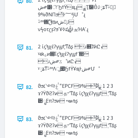
80.
‫ڞ‬༗͸ৗʹϦϯΫຊɻ ྖҬ໰Θͣɺ༷ʑͳࢿྉ͕
9%ϑΝΠϧͭͰ؅ཧՄೳɻ
ࢿྉ΍ࢦࣔॻͷ‫ڞ‬༗͕ɺ
νϟοτʗϝʔϧʹҰߦషΔ͚ͩͰࡁΉΑ͏ʹɻ
2 ίϛϡχέʔγϣϯָ͕ʹͳΔʂ ɹ଎͞ɺܰ͞ͷԸ‫ܙ‬
81.
ˠಈ࡞ͷ଎͕͞ίϛϡχέʔγϣϯʹ௚݁
ɹ‫ڞ‬༗‫ػ‬ೳͷԸ‫ܙ‬
ˠ༷ʑͳࢿྉΛू໿ͭͭ͠ϦϯΫҰຊͰ‫ڞ‬༗Մೳ
ϑϧ‫ͨ͑ݟͰ༻׆‬ "EPCF9%ͭͷັྗ 1 2 3
82.
ϫʔΫϑϩʔͷ த৺ʹͳΔʂ ίϛϡχέʔγϣϯ͕ ָʹͳΔʂ
੺ೖΕπʔϧͷ ৽ఆ൪ʂ
ϑϧ‫ͨ͑ݟͰ༻׆‬ "EPCF9%ͭͷັྗ 1 2 3
83.
ϫʔΫϑϩʔͷ த৺ʹͳΔʂ ίϛϡχέʔγϣϯ͕ ָʹͳΔʂ
੺ೖΕπʔϧͷ ৽ఆ൪ʂ