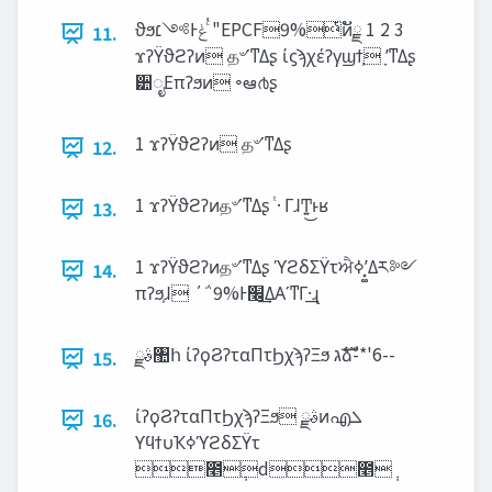
ϑϧ‫ͨ͑ݟͰ༻׆‬ "EPCF9%ͭͷັྗ 1 2 3
11.
ϫʔΫϑϩʔͷ த৺ʹͳΔʂ ίϛϡχέʔγϣϯ͕ ָʹͳΔʂ
੺ೖΕπʔϧͷ ৽ఆ൪ʂ
1 ϫʔΫϑϩʔͷ த৺ʹͳΔʂ
12.
1 ϫʔΫϑϩʔͷத৺ʹͳΔʂ ͭ·ΓɺͲ͏͍͏͜ͱʁ
13.
1 ϫʔΫϑϩʔͷத৺ʹͳΔʂ ϓϩδΣΫτਐߦʹ͓͚Δར༻
14.
πʔϧ͕ɺ ΄΅9%Ͱ‫݁͢׬‬ΔΑ͏ʹͳΓ·͢ɻ
ࣄྫ঺հ ίʔϙϨʔταΠτϦχϡʔΞϧ ‫ࣜג‬ձࣾ-*'6--
15.
ίʔϙϨʔταΠτϦχϡʔΞϧ ࣄྫͷഎ‫ܠ‬
16.
ϒϥϯυҠߦϓϩδΣΫτ
೥݄d೥݄