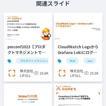
関連スライド
pmconf2023【プロダ
CloudWatch Logsから
クトマネジメントで高
Grafana Lokiにログ基
速PDCA】 アウトカム
盤を移行
プロダクトマネジメント
プロダクトマネージャー
lifull
aws
が激増したLIFULL
HOME’Sのグロース事
株式会社
株式会社
26.8K
25.5K
例
LIFULL
LIFULL