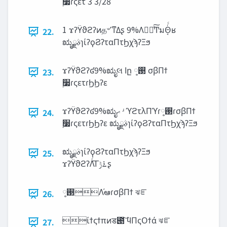
࣮૷ɾςετ 3 3/28
1 ϫʔΫϑϩʔͷத৺ʹͳΔʂ 9%Λಋೖͯ͠Ͳ͏มΘ͔ͬͨʁ
22.
ಋೖࣄྫɿίʔϙϨʔταΠτϦχϡʔΞϧ
ϫʔΫϑϩʔʛ9%ಋೖલ ‫ا‬ը ࢓༷ σβΠϯ
23.
࣮૷ɾςετɾϦϦʔε
ϫʔΫϑϩʔʛ9%ಋೖ‫ޙ‬ ʴ ϓϩτλΠϓɾ࢓༷ɾσβΠϯ
24.
࣮૷ɾςετɾϦϦʔε ಋೖࣄྫɿίʔϙϨʔταΠτϦχϡʔΞϧ
ಋೖࣄྫɿίʔϙϨʔταΠτϦχϡʔΞϧ
25.
ϫʔΫϑϩʔΛͬ͘͟Γ࠶‫ݱ‬ʂ
࢓༷Λ֬ఆɾσβΠϯ ঝೝ
26.
ίϯςϯπͷड౉͠ ϥΠςΟϯά ঝೝ
27.