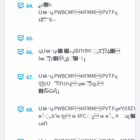
ࣄྫ঺հ
64.
Մಈ࢈ʮ.PWBCMF4IFMM)PVTFʯ
‫ࣜג‬ձࣾ-*'6--
65.
ʮՄಈ࢈ʯͱ͸ ଄‫ޠ‬ɻlࣾձΠϯϑϥʹ੍‫͞ݶ‬Εͳ͍z͋Δ͍͸
66.
lఆॅ͠ͳ͍z฻Β͠Λ࣮‫͢ݱ‬Δॅ୐ࢿ࢈ɻ
Մಈ࢈ʮ.PWBCMF4IFMM)PVTFʯ
67.
ʮ࣋ͪӡͼՄೳͳlՈzͰʯ ʮఆॅ͠ͳ͍ʯͱ͍͏ɺ
฻Β͠ํͷఏҊɻ
Մಈ࢈ʮ.PWBCMF4IFMM)PVTFʯͷϓϩδΣΫτମ੍
68.
ө૾੍࡞ձࣾ w ‫ا‬ը w XFC։ൃ w ө૾‫؂‬म ઃ‫ܭ‬ʗ੡଄ձࣾ
ւͷՈ