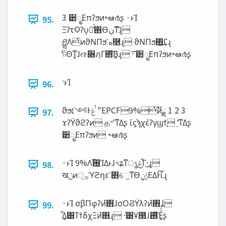
3 ੺ೖΕπʔϧͷ৽ఆ൪ʂ ·ͱΊ
95.
ΞʔτϘʔυ͕૿͑ͯ΋Ө‫͠ͳڹ‬ɻ
ཤྺΛͭͷϑΝΠϧʹ‫ه‬࿥ɻ ϑΝΠϧ΋͖ͬ͢Γɻ
‫ݴͨͬݴ‬Θͳ͍ɺઌ૆ฦΓ΋ͮ͠Β͍ɻ ·͞ʹ੺ೖΕπʔϧͷ৽ఆ൪ʂ
·ͱΊ
96.
ϑϧ‫ͨ͑ݟͰ༻׆‬ "EPCF9%ͭͷັྗ 1 2 3
97.
ϫʔΫϑϩʔͷ த৺ʹͳΔʂ ίϛϡχέʔγϣϯ͕ ָʹͳΔʂ
੺ೖΕπʔϧͷ ৽ఆ൪ʂ
·ͱΊ 9%Λ࢖͍࢝ΊΔͱɺ৭ʑͳൃ‫͕͋ݟ‬Γ·͢ɻ
98.
ख‫ݩ‬ͷ੍࡞ϓϩηεʹ΋େ͖ͳӨ‫ݱ͕ڹ‬ΕΔͰ͠ΐ͏ɻ
·ͱΊ σβΠφʔͷํ΋ɺσΟϨΫλʔͷํ΋ɺ
99.
͋Δ͍͸ΤϯδχΞͷํ΋ɻ ·ͣ͸Ұ౓ɺ࢖ͬͯΈ͍ͯͩ͘͞ʂ