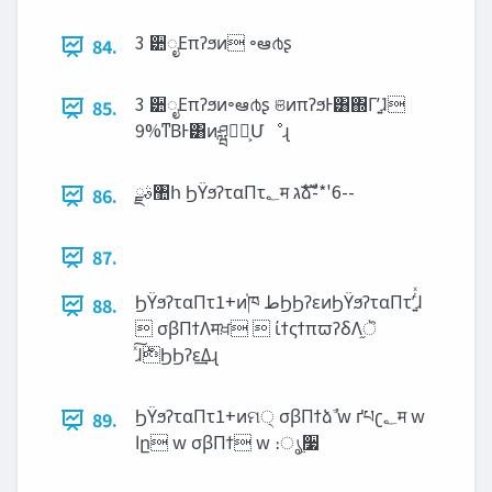
3 ੺ೖΕπʔϧͷ ৽ఆ൪ʂ
84.
3 ੺ೖΕπʔϧͷ৽ఆ൪ʂ ଞͷπʔϧͰ͸΍Γʹ͍͘ɺ
85.
9%ͳΒͰ͸ͷཤྺ؅ཧ͕Մೳɻ
ࣄྫ঺հ ϦΫϧʔταΠτ‫؂‬म ‫ࣜג‬ձࣾ-*'6--
86.
87.
ϦΫϧʔταΠτ1+ͷ֓ཁ ‫ط‬ϦϦʔεͷϦΫϧʔταΠτʹ͍ͭͯɺ
88.
 σβΠϯΛमਖ਼  ίϯςϯπϖʔδΛ֦ॆ
ͯ͠ɺ࣍ϦϦʔε͢Δɻ
ϦΫϧʔταΠτ1+ͷମ੍ σβΠϯձࣾ w ґཔʗ‫؂‬म w
89.
‫ا‬ը w σβΠϯ w ։ൃ࣮૷