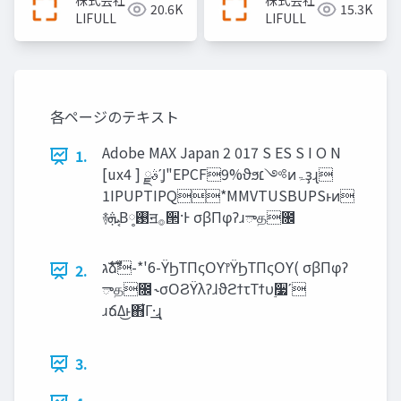
株式会社
株式会社
20.6K
15.3K
『LIFULL HOME'S』を
LIFULL
LIFULL
支え続けるエンジニア
リング＿長沢翼
各ページのテキスト
Adobe MAX Japan 2 017 S ES S I O N
1.
[ux4 ] ࣄྫʹֶͿ"EPCF9%ϑϧ‫༻׆‬ͷ‫ۃ‬ҙɻ
1IPUPTIPQ*MMVTUSBUPSͱͷ
࿈‫͔ܞ‬Β࢓༷ॻ࡞੒·Ͱ σβΠφʔɹాத೜
‫ࣜג‬ձࣾ-*'6-ΫϦΤΠςΟϒ෦ΫϦΤΠςΟϒ( σβΠφʔ
2.
ాத೜ ˞σΟϨΫλʔɺϑϩϯτΤϯυ࣮૷ʹ
ɹճΔ͜ͱ΋͋Γ·͢ɻ
3.