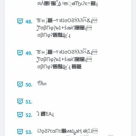
શͯΛ̍೥ؒͰ‫ྃ͢׬‬Δ ˠຫੑతͳϦιʔεෆ଍ɻ
͞Βʹʜ ࢲ͸࠷ॳɺσΟϨΫλʔͱͯ͠ࢀՃɻ
48.
͚ͩͲσβΠφʔ͕ผ1+ṧഭͷͨΊ཭୤ɻ
σβΠφʔ΋݉຿͢Δ͜ͱʹɻ
͞Βʹʜ ࢲ͸࠷ॳɺσΟϨΫλʔͱͯ͠ࢀՃɻ
49.
͚ͩͲσβΠφʔ͕ผ1+ṧഭͷͨΊ཭୤ɻ
σβΠφʔ΋݉຿͢Δ͜ͱʹɻ ΍͹͍
Ͳ͏͠Α͏ʜ
50.
51.
͋ɺ ࢖ͬͯΈΑ͏ɻ
52.
ίʔϙϨʔταΠτ΁ͷಋೖ‫ܦ‬Ң ಈ࡞͕ܰ͘ɺ
53.