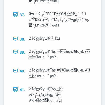
੺ೖΕπʔϧͷ ৽ఆ൪ʂ
ϑϧ‫ͨ͑ݟͰ༻׆‬ "EPCF9%ͭͷັྗ 1 2 3
37.
ϫʔΫϑϩʔͷ த৺ʹͳΔʂ ίϛϡχέʔγϣϯ͕ ָʹͳΔʂ
੺ೖΕπʔϧͷ ৽ఆ൪ʂ
2 ίϛϡχέʔγϣϯ ָ͕ʹͳΔʂ
38.
2 ίϛϡχέʔγϣϯָ͕ʹͳΔʂ ɹ͋Δʮಛ௃ʯͷԸ‫ܙ‬
39.
2 ίϛϡχέʔγϣϯָ͕ʹͳΔʂ ɹ͋Δʮಛ௃ʯͷԸ‫ܙ‬
40.
2 ίϛϡχέʔγϣϯָ͕ʹͳΔʂ
41.
νʔϜʹ͓͚Δίϛϡχέʔγϣϯʹɺ
9%ͷʮ͋Δಛ௃ʯ͕େ͍ʹߩ‫ͨ͠·͠ݙ‬ɻ