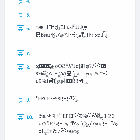
4.
5.
ෆಈ࢈ɺΠϯςϦΞɺհ‫ޢ‬ɺۚ༥ɺɺɺ
6.
฻Β͠ͷαʔϏεΛத৺ʹɺ ༷ʑͳྖҬͰࣄ‫ۀ‬ల։͍ͯ͠·͢ɻ
7.
ຊ೔͓࿩͢͠Δ͜ͱ σΟϨΫλʔɺσβΠφʔͷํ޲͚ʹ
8.
9%ͷັྗΛ ࣄྫΛަ͓͑ͯ࿩͠·͢ɻ ͜ͷηογϣϯΛ௨ͯ͠
ʮ9%ɺ࢖ͬͯΈ͍ͨʂʯͱࢥͬͯ΋Β͑ͨΒ޾͍Ͱ͢ɻ
"EPCF9%ͭͷັྗ
9.
ϑϧ‫ͨ͑ݟͰ༻׆‬ "EPCF9%ͭͷັྗ 1 2 3
10.
ϫʔΫϑϩʔͷ த৺ʹͳΔʂ ίϛϡχέʔγϣϯ͕ ָʹͳΔʂ
੺ೖΕπʔϧͷ ৽ఆ൪ʂ