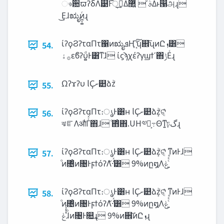
ෳ਺ϖʔδΛ୹࣌ؒͰ੍࡞͢Δࣄʹ ޲͍͍ͯΔͱ൑அɻ
͜Ε͕ɺಋೖͷ͖͔͚ͬɻ
ίʔϙϨʔταΠτ΁ͷಋೖ‫ܦ‬Ң ͔͠͠ʮ଎͞ʯͷԸ‫ܙ‬͸
54.
࡞‫ۀ‬εϐʔυ͚ͩͰ͸ͳ͘ɺ ίϛϡχέʔγϣϯʹ΋‫ݱ‬Εͨɻ
Ωʔϫʔυ lҪ‫୺ށ‬ձٞz
55.
ίʔϙϨʔταΠτ։ൃͰ͸ʜ lҪ‫୺ށ‬ձٞz͕ଟ͔ͬͨ
56.
ঝೝΛऔΓͨͯ͘΋ɺ ͦ΋ͦ΋.UH༧ఆ͕߹Θͳ͍ঢ়‫گ‬ɻ
ίʔϙϨʔταΠτ։ൃͰ͸ʜ lҪ‫୺ށ‬ձٞz͕ଟ͔ͬͨ ͳͷͰɺ
57.
ίʔϙϨʔταΠτ։ൃͰ͸ʜ lҪ‫୺ށ‬ձٞz͕ଟ͔ͬͨ ͳͷͰɺ
58.
ͦͷ৔ͦͷ৔ͰϝϯόʔΛั·͑ͯ͸ 9%ͷը໘Λ‫͍ͨͯͤݟ‬
ͭͬͯ͘‫ͯͤݟ‬ɺͦͷ৔Ͱ௚͢ɻ 9%ͷ਎ܰ͞ͷԸ‫ܙ‬ɻ