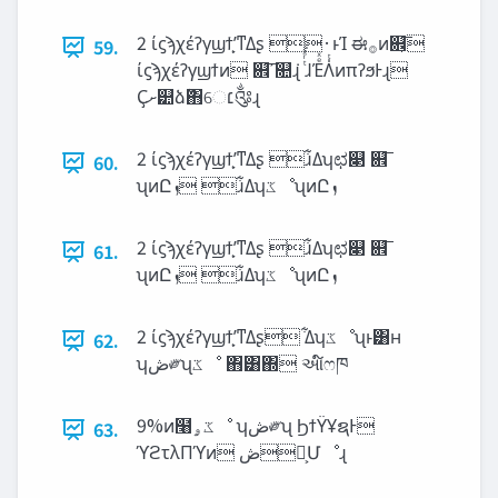
2 ίϛϡχέʔγϣϯָ͕ʹͳΔʂ ·ͱΊ ಈ࡞ͷ଎͕͞
59.
ίϛϡχέʔγϣϯͷ ଎͞ʹ௚݁ɻ ͭͬͯ͘ɺΈͤͯΛ̍ͭͷπʔϧͰɻ
Ҫ‫୺ށ‬ձٞ΋େ‫׆‬༂ɻ
2 ίϛϡχέʔγϣϯָ͕ʹͳΔʂ ɹ͋Δʮಛ௃ ଎͞
60.
2 ίϛϡχέʔγϣϯָ͕ʹͳΔʂ ɹ͋Δʮಛ௃ ଎͞
61.
2 ίϛϡχέʔγϣϯָ͕ʹͳΔʂ ͋Δʮ‫ػ‬ೳʯͱ͸ʜ
62.
ʮ‫ڞ‬༗ʯ‫ػ‬ೳ ΋͸΍ આ໌ෆཁ
9%ͷ໨‫ػۄ‬ೳ ʮ‫ڞ‬༗ʯ ϦϯΫҰຊͰ
63.
ϓϩτλΠϓͷ ‫ڞ‬༗͕Մೳɻ