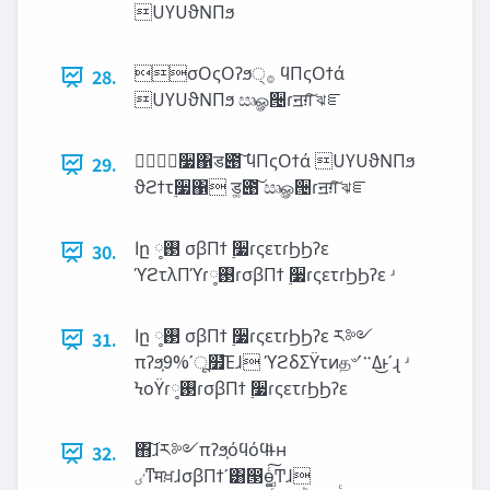
UYUϑΝΠϧ
σΟςΟʔϧ੍࡞ ϥΠςΟϯά
28.
UYUϑΝΠϧ ඍௐ੔ɾॻग़͠ ঝೝ
࣮૷΁ड౉͠ ϥΠςΟϯά UYUϑΝΠϧ
29.
ϑϩϯτ࣮૷΁ ड͚౉͠ ඍௐ੔ɾॻग़͠ ঝೝ
‫ا‬ը ࢓༷ σβΠϯ ࣮૷ɾςετɾϦϦʔε
30.
ϓϩτλΠϓɾ࢓༷ɾσβΠϯ ࣮૷ɾςετɾϦϦʔε ʴ
‫ا‬ը ࢓༷ σβΠϯ ࣮૷ɾςετɾϦϦʔε ར༻
31.
πʔϧ͕9%ʹू໿͞Εɺ ϓϩδΣΫτͷத৺ʹ࠲Δ͜ͱʹɻ ʴ
ϞοΫɾ࢓༷ɾσβΠϯ ࣮૷ɾςετɾϦϦʔε
΋͠ɺར༻πʔϧ͕όϥόϥͩͱʜ
32.
‫ͳٸ‬मਖ਼ɺσβΠϯʹ͸൓ө͚ͨ͠Ͳɺ