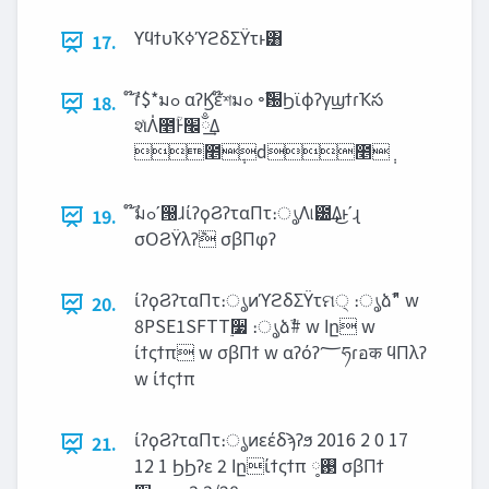
ϒϥϯυҠߦϓϩδΣΫτͱ͸
17.
໊ࣾɾ$*มߋ αʔϏε໊শมߋ ৽ࣾ԰ϦϊϕʔγϣϯɾҠస
18.
શͯΛ̍೥ؒͰ‫ྃ͢׬‬Δ
೥݄d೥݄
໊ࣾมߋʹ൐͏ɺίʔϙϨʔταΠτ։ൃΛ୲౰͢Δ͜ͱʹɻ
19.
σΟϨΫλʔ݉ σβΠφʔ
ίʔϙϨʔταΠτ։ൃͷϓϩδΣΫτମ੍ ։ൃձࣾ" w
20.
8PSE1SFTT࣮૷ ։ൃձࣾ# w ‫ا‬ը w
ίϯςϯπ w σβΠϯ w αʔόʔ؅ཧɾอक ϥΠλʔ
w ίϯςϯπ
ίʔϙϨʔταΠτ։ൃͷεέδϡʔϧ 2016 2 0 17
21.
12 1 ϦϦʔε 2 ‫ا‬ըίϯςϯπ ࢓༷ σβΠϯ