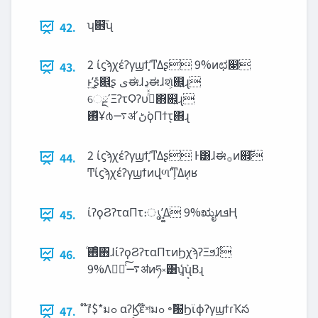
ʮ଎͞ʯ
42.
2 ίϛϡχέʔγϣϯָ͕ʹͳΔʂ 9%ͷಛ௃
43.
ͱʹ͔͍ܰ͘ʂ଎͍ʂ ‫ى‬ಈɺ‫ڍ‬ಈɺશ͕ͯ଎͍ɻ
େྔʹΞʔτϘʔυ࡞ͬͯ΋଎͍ɻ
࢖ͬͯҰ൪࠷ॳʹ‫͘ڻ‬ϙΠϯτ͔΋ɻ
2 ίϛϡχέʔγϣϯָ͕ʹͳΔʂ Ͱ͸ɺಈ࡞ͷ଎͕͞
44.
Ͳ͏ίϛϡχέʔγϣϯͷվળʹͭͳ͕Δͷ͔ʁ
ίʔϙϨʔταΠτ։ൃʹ͓͚Δ 9%ಋೖͷ‫ܦ‬Ң
45.
ͦ΋ͦ΋ɺίʔϙϨʔταΠτͷϦχϡʔΞϧ࣌ɺ
46.
9%Λಋೖͨ͠࠷ॳͷཧ༝͸ʮ͔ܰͬͨʯ͔Βɻ
໊ࣾɾ$*มߋ αʔϏε໊শมߋ ৽ࣾ԰ϦϊϕʔγϣϯɾҠస
47.