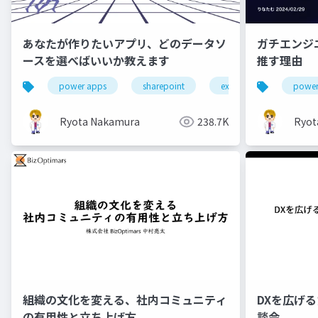
あなたが作りたいアプリ、どのデータソ
ガチエンジニア
ースを選べばいいか教えます
推す理由
power apps
sharepoint
excel
microsoft l
power
Ryota Nakamura
238.7K
Ryot
組織の文化を変える、社内コミュニティ
DXを広け
の有用性と立ち上げ方
談会