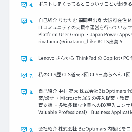
ポストしまくってるとこういうことが起きるんですよ！！ 2025
4.
自己紹介 りなたむ 福岡県出身 大阪府在住 Microsof
5.
ITコミュニティの支援や運営を行っています。
Platform User Group ・Japan Power Apps 
rinatamu @rinatamu_bike #CLS出島 5
Lenovo さんから ThinkPad の Copilot+PC 借り
6.
私のCLS歴 CLS道東 3回 CLS三島らへん 1回 CLS出島 
7.
自己紹介 中村 亮太 株式会社BizOptima
8.
案/設計 ・Microsoft 365 の導入提案・
育支援 ・多種多様な企業へのDX導入コンサル ・
Valuable Professional） Business Applica
会社紹介 株式会社 BizOptimars 内製化をコミュニテ
9.