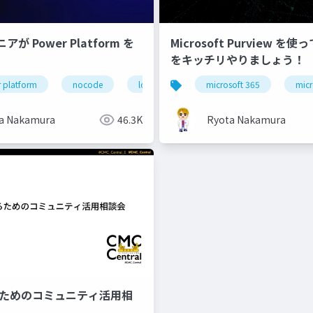
が Power Platform を
Microsoft Purview を
をキッチリやりましょう！
ists
 platform
microsoft dataverse
nocode
lowcode
lowcode
microsoft 365
nocode
civi
micr
a Nakamura
46.3K
Ryota Nakamura
゙るためのコミュニティ活用相