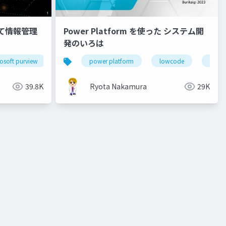
使って情報管理
Power Platform を使った システム開
発のいろは
ctech
osoft purview
m365vm
zero trust
m365vm2022
power platform
security
lowcode
sharepoint
noco
39.8K
Ryota Nakamura
29K