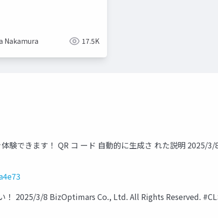
a Nakamura
17.5K
QR コ ード 自動的に生成さ れた説明 2025/3/8 BizOptimars 
9a4e73
 BizOptimars Co., Ltd. All Rights Reserved. #C