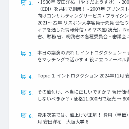
• 1980年 安田洋祐 （やすだようすけ） •
2.
（EDI）を共同で創業！ • 2007年 プリンスト
向けコンサルティングサービス • プライシング •
2021～22年 リスボン大学客員研究員 会社ウ
ィアを通した情報発信 • ミヤネ屋(読売)、N
省、財務 省、総務省の各種委員会・審議会に出
本日の講演の流れ 1. イントロダクション 
3.
をマッチングで活かす 4. 役に立つノーベル賞
Topic １ イントロダクション 2024年11月
4.
その値付け、本当に正しいですか？ 現行価格 • 価
5.
しないべきか？ • 価格11,000円で販売 → 800
費用次第では、値上げが正解！ 費用（単価）が
6.
月 安田洋祐｜大阪大学 6