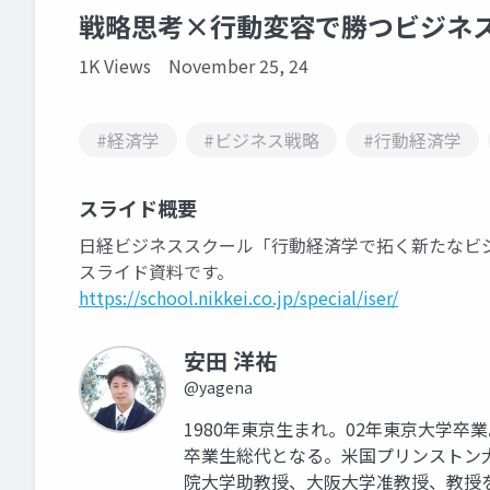
戦略思考×行動変容で勝つビジネ
1K Views
November 25, 24
#経済学
#ビジネス戦略
#行動経済学
スライド概要
日経ビジネススクール「行動経済学で拓く新たなビジネ
スライド資料です。
https://school.nikkei.co.jp/special/iser/
安田 洋祐
@yagena
1980年東京生まれ。02年東京大学
卒業生総代となる。米国プリンストン大
院大学助教授、大阪大学准教授、教授を