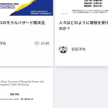
コのモラルハザード解決法
人々はどのように増税を受
のか？
 洋祐
10.4K
安田 洋祐