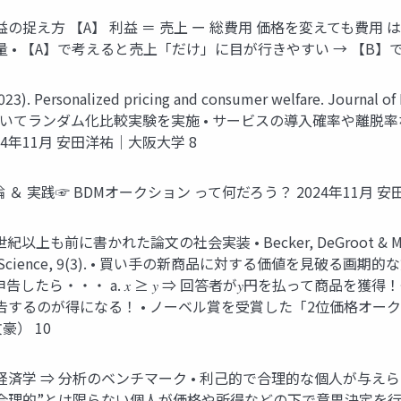
益の捉え方 【A】 利益 ＝ 売上 ー 総費用 価格を変えても費用
売量 • 【A】で考えると売上「だけ」に目が行きやすい → 【B】で
). Personalized pricing and consumer welfare. Journal o
 価格についてランダム化比較実験を実施 • サービスの導入確率や離
24年11月 安田洋祐｜大阪大学 8
 実践☞ BDMオークション って何だろう？ 2024年11月 安
書かれた論文の社会実装 • Becker, DeGroot & Marschak (196
Behavioral Science, 9(3). • 買い手の新商品に対する価値を
たら・・・ a. 𝑥 ≥ 𝑦 ⇒ 回答者が𝑦円を払って商品を獲得！⇐ 
告するのが得になる！ • ノーベル賞を受賞した「2位価格オークシ
豪） 10
経済学 ⇒ 分析のベンチマーク • 利己的で合理的な個人が与え
“合理的”とは限らない個人が価格や所得などの下で意思決定を行う 