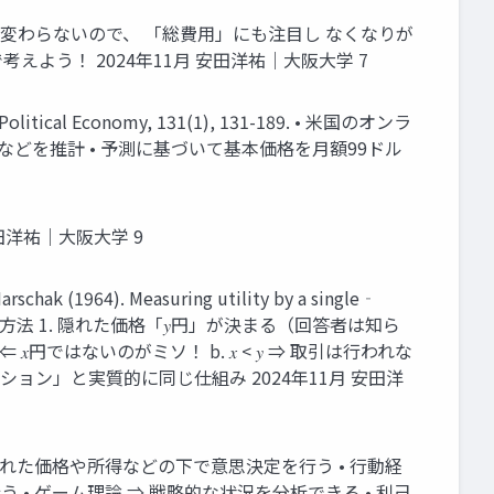
 は変わらないので、 「総費用」にも注目し なくなりが
考えよう！ 2024年11月 安田洋祐｜大阪大学 7
f Political Economy, 131(1), 131-189. • 米国のオンラ
脱率などを推計 • 予測に基づいて基本価格を月額99ドル
田洋祐｜大阪大学 9
4). Measuring utility by a single‐
見破る画期的な方法 1. 隠れた価格「𝑦円」が決まる（回答者は知ら
𝑥円ではないのがミソ！ b. 𝑥 < 𝑦 ⇒ 取引は行われな
ョン」と実質的に同じ仕組み 2024年11月 安田洋
られた価格や所得などの下で意思決定を行う • 行動経
• ゲーム理論 ⇒ 戦略的な状況を分析できる • 利己