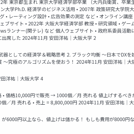
 2002年 東京都生まれ 東京大学経済学部卒業 （大内兵衛賞、卒業
ン大学Ph.D. 経済学のビジネス活用 • 2007年 政策研究大学院大
 レーティング設計 • 広告効果の測定 など • オンライン講座：The
ェブサイト • 2022年 大阪大学経済学部 教授 • 研究領域 •
ewsランナー(関テレ) など 個人ウェブサイト • 政府系委員
席した 2024年11月 安田洋祐｜大阪大学 2
～武器としての経済学＆戦略思考 2. ブラック均衡 ～日本でDXを
 ～究極のアルゴリズムを使おう！ 2024年11月 安田洋祐｜大阪
 安田洋祐｜大阪大学 4
格10,000円で販売 → 1000個／月 売れる 値上げするべきか？ 
個／月 売れる • 売上 = 8,800,000円 2024年11月 安田洋祐｜
6000円以上なら、値上げは儲かる！ もしも費用が8000円ならば