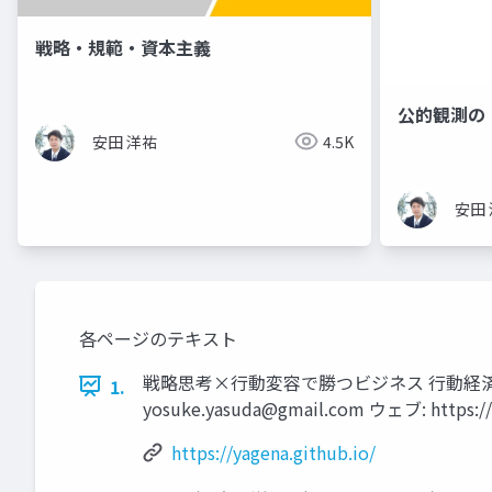
戦略・規範・資本主義
公的観測の
安田 洋祐
4.5K
安田
各ページのテキスト
戦略思考×行動変容で勝つビジネス 行動経済
1.
yosuke.yasuda@gmail.com
ウェブ: https://
https://yagena.github.io/