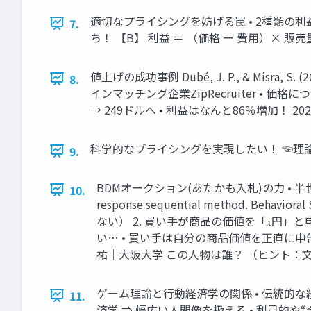
適切なプライシングを妨げる罠 • 2種類の利
7.
ち！ 【B】 利益 ＝ （価格 ー 費用）× 販
値上げの成功事例 Dubé, J. P., & Misra, S. (2023
8.
インマッチング企業ZipRecruiter •
→ 249ドルへ • 利益はなんと86％増加！ 20
科学的なプライシングを実現したい！ ☜理論 ＆
9.
BDMオークション(あたかも入札)の力 • 半世紀以上も前に
10.
response sequential method. 
ない） 2. 買い手が商品の価値を「𝑥円」と申告し
い… • 買い手は自分の商品価値を正直に申
祐｜大阪大学 この人物は誰？ （ヒント：文
ゲーム理論と行動経済学の関係 • 伝統的な
11.
済学 ⇒ 幅広い人間像を扱える • 利己的や