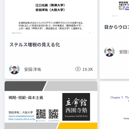
目からウロ
ステルス増税の見える化
安田
安田 洋祐
19.3K