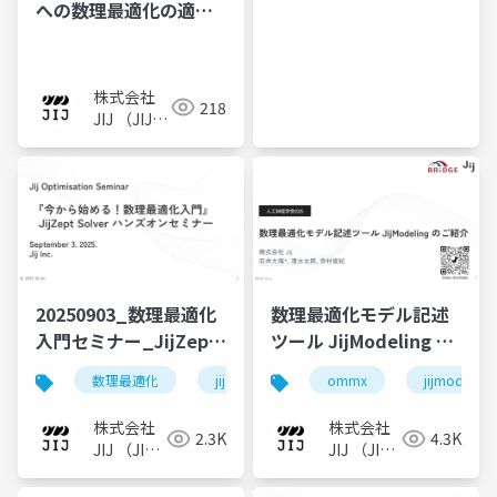
への数理最適化の適用
と検証_2026OR春季大
会
株式会社
218
JIJ （JIJ
Inc.）
20250903_数理最適化
数理最適化モデル記述
入門セミナー_JijZept
ツール JijModeling の
Solverハンズオン
ご紹介
数理最適化
jijzeptsolver
ommx
jijzept
jijmodeling
ソルバー
株式会社
株式会社
2.3K
4.3K
JIJ （JIJ
JIJ （JIJ
Inc.）
Inc.）