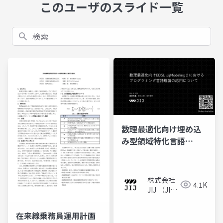
このユーザのスライド一覧
検索
数理最適化向け埋め込
み型領域特化言語
JijModeling 2 におけ
るプログラミング言語
理論の応用について
株式会社
4.1K
JIJ （JIJ
Inc.）
在来線乗務員運用計画