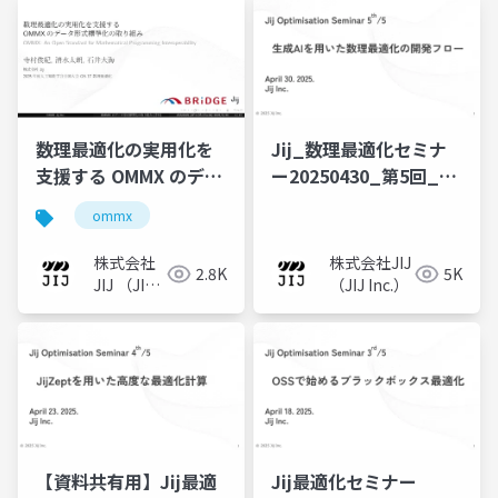
Jij_数理最適化セミナ
数理最適化の実用化を
ー20250430_第5回_生
支援する OMMX のデー
成AIを用いた数理最適
タ形式標準化の取り組
ommx
化の開発フロー
み
株式会社JIJ
株式会社
5K
2.8K
（JIJ Inc.）
JIJ （JIJ
Inc.）
【資料共有用】Jij最適
Jij最適化セミナー