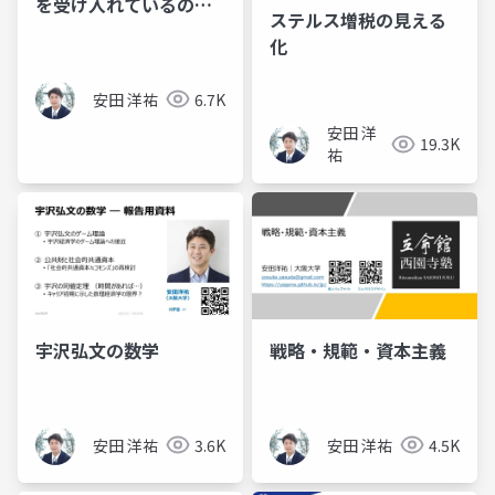
を受け入れているの
ステルス増税の見える
か？
化
安田 洋祐
6.7K
安田 洋
19.3K
祐
宇沢弘文の数学
戦略・規範・資本主義
安田 洋祐
3.6K
安田 洋祐
4.5K