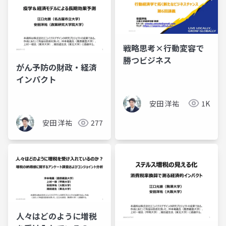
戦略思考×行動変容で
勝つビジネス
がん予防の財政・経済
インパクト
安田 洋祐
1K
安田 洋祐
277
人々はどのように増税