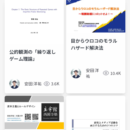
目からウロコのモラル
ハザード解決法
公的観測の「繰り返し
ゲーム理論」
安田 洋
10.4K
祐
安田 洋祐
3.6K