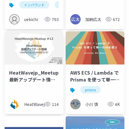
の試行
話
インバウンド
aws
サッカー
情報発信
uekichi
793
加納広太
672
HeatWavejp_Meetup_12_HeatWave_
AWS ECS / Lambda で
最新アップデート情報
Prisma を使って単一の
_202502
DBを扱う
prisma
HeatWavejp
114
小川 慎
4K