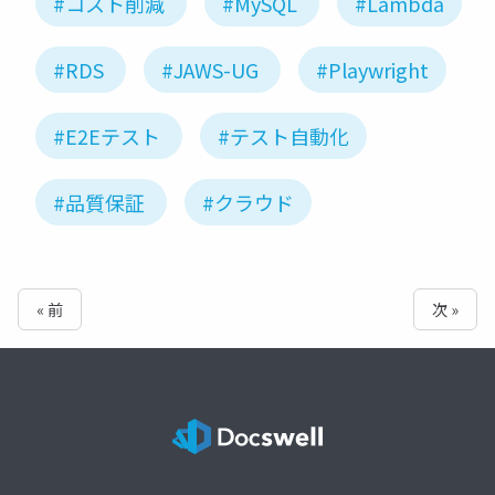
#コスト削減
#MySQL
#Lambda
#RDS
#JAWS-UG
#Playwright
#E2Eテスト
#テスト自動化
#品質保証
#クラウド
« 前
次 »