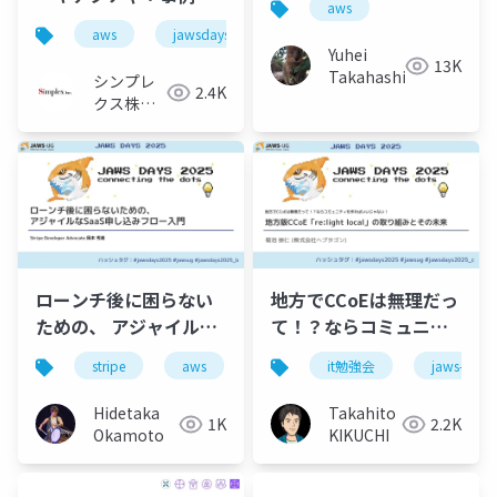
aws
らみる実践と学び
aws
jawsdays2025
web3
blockchain
Yuhei
13K
Takahashi
シンプレ
2.4K
クス株式
会社
ローンチ後に困らない
地方でCCoEは無理だっ
ための、 アジャイルな
て！？ならコミュニテ
SaaS申し込みフロー入
ィを作ればいいじゃな
stripe
aws
プロダクト開発
it勉強会
jaws-ug
門
い！ 地方版
CCoE「re:light
Hidetaka
Takahito
1K
2.2K
local」の取り組みとそ
Okamoto
KIKUCHI
の未来@JAWS DAYS
2025(2025.3.1)