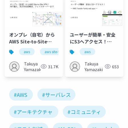
オンプレ（自宅）から
ユーザーが簡単・安全
AWS Site-to-Site
にS3へアクセス！
VPN！ NAT越え、双方
―AWS Transfer
aws
aws site-to-site vpn
aws
network
向名前解決、フェイル
Family web apps―
オーバーまで
Takuya
Takuya
31.7K
653
Yamazaki
Yamazaki
#AWS
#サーバレス
#アーキテクチャ
#コミュニティ