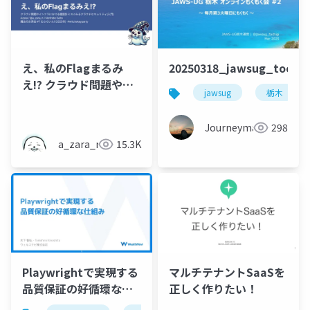
え、私のFlagまるみ
20250318_jawsug_toch
え!? クラウド問題やイ
jawsug
栃木
ンフラにおける題設計
ミスにみるクラウドセ
Journeyman
298
キュリティ(入門) - 魔女
a_zara_n
15.3K
のお茶会 #7 おふらい
ん! (2025冬)
Playwrightで実現する
マルチテナントSaaSを
品質保証の好循環な仕
正しく作りたい！
組み