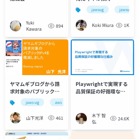
jawsug
jawsug_na
Yuki
Koki Miura
1K
894
Kawara
ヤマムギブログから請
Playwrightで実現する
求対象のパブリック
品質保証の好循環な仕
IPv4を殲滅しました
組み
jaws-ug
aws
木下 智
山下光洋
461
24.6K
弘