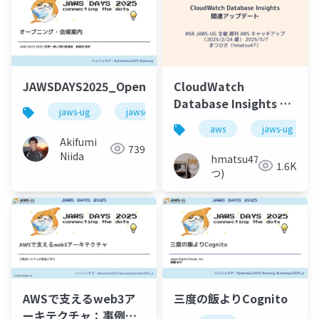
JAWSDAYS2025_Openning
CloudWatch
Database Insights 関
jaws-ug
jawsdays
連アップデート
aws
jaws-ug
Akifumi
739
Niida
hmatsu47(ま
1.6K
つ)
AWSで支えるweb3ア
三度の飯よりCognito
ーキテクチャ：事例か