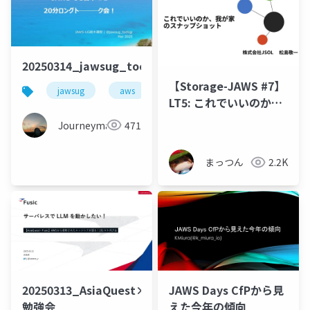
20250314_jawsug_tochigi_1_openning_beajouney
【Storage-JAWS #7】
jawsug
aws
栃木
LT5: これでいいのか、
我が家のスナップショ
Journeyman
471
ット
まっつん
2.2K
20250313_AsiaQuest×Fusic
JAWS Days CfPから見
勉強会
えた今年の傾向