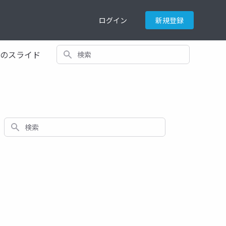
ログイン
新規登録
検索
てのスライド
検索