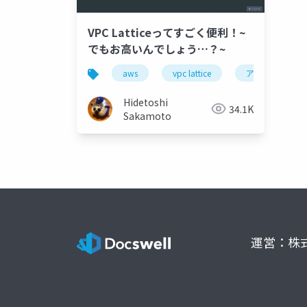
VPC Latticeってすごく便利！~
でもお高いんでしょう…？~
aws
vpc lattice
アプリケーショ
Hidetoshi
34.1K
Sakamoto
運営：株