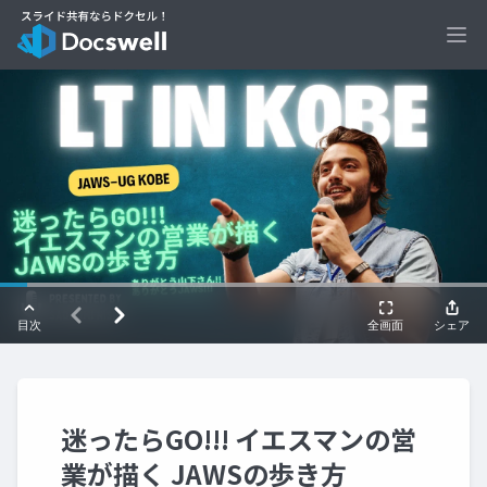
Ope
迷ったらGO!!! イエスマンの営
業が描く JAWSの歩き方