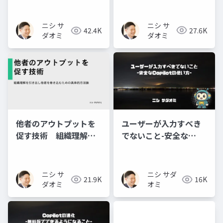
もたらす新しい営業ス
タイル～
ニシ サ
ニシ サ
27.6K
42.4K
ダオミ
ダオミ
他者のアウトプットを
ユーザーが入力すべき
促す技術 組織理解を
でないこと-安全な
引き出し他者を巻き込
Copilotの使い方-
むための具体的方法論
ニシ サ
ニシ サダ
21.9K
16K
ダオミ
オミ