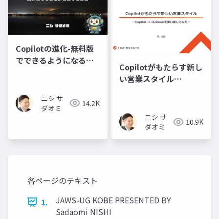
Copilotの進化-無料版
でできるようになるこ
Copilotがもたらす新し
と-
い営業スタイル
―Copilot in Outlook
ニシ サ
を使い倒してみた―
14.2K
ダオミ
ニシ サ
10.9K
ダオミ
各ページのテキスト
JAWS-UG KOBE PRESENTED BY
1.
Sadaomi NISHI