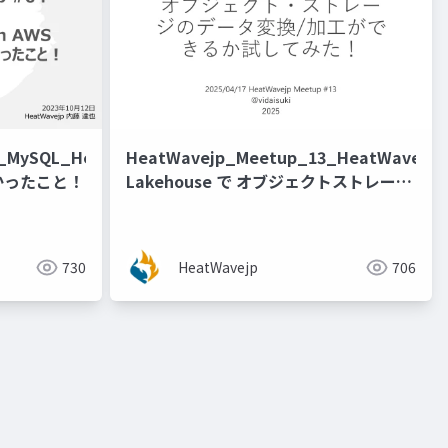
4_MySQL_HeatWave_on_AWS_
HeatWavejp_Meetup_13_HeatWave
かったこと！
Lakehouse で オブジェクトストレージ
のデータ変換加工ができるか試してみ
た！[@vidaisuki 氏]
730
HeatWavejp
706