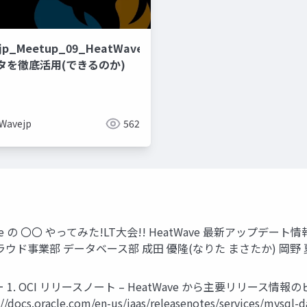
jp_Meetup_09_HeatWaveGenAI
タを徹底活用(できるのか)
Wavejp
562
Wave の 〇〇 やってみた!LT大会!! HeatWave 最新アップデート情報 （
ウド事業部 データベース部 成田 優隆(なりた まさたか) 岡野 
CI リリースノート – HeatWave から主要リリース情報のピックアップ（
ps://docs.oracle.com/en-us/iaas/releasenotes/services/my