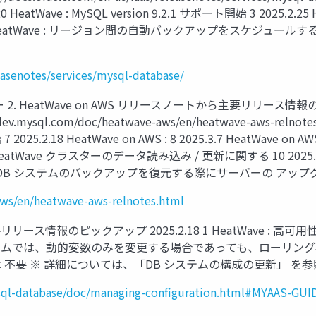
atWave : MySQL version 9.2.1 サポート開始 3 2025.
atWave : リージョン間の自動バックアップをスケジュールする機能が実装 5 
easenotes/services/mysql-database/
 HeatWave on AWS リリースノートから主要リリース情報のピック
//dev.mysql.com/doc/heatwave-aws/en/heatwave-aws-relno
.18 HeatWave on AWS : 8 2025.3.7 HeatWave 
S : HeatWave クラスターのデータ読み込み / 更新に関する 10 2025.3
DB システムのバックアップを復元する際にサーバーの アッ
aws/en/heatwave-aws-relnotes.html
ら主要リリース情報のピックアップ 2025.2.18 1 HeatWave 
システムでは、動的変数のみを変更する場合であっても、ローリング再起
不要 ※ 詳細については、「DB システムの構成の更新」 を
mysql-database/doc/managing-configuration.html#MYAAS-G