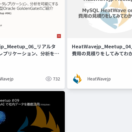
ejp_Meetup_06_リアルタ
HeatWavejp_Meetup_0
レプリケーション、分析を可
費用の見積りをしてみてわ
マネージド型Oracle
ateのご紹介
Wavejp
732
HeatWavejp