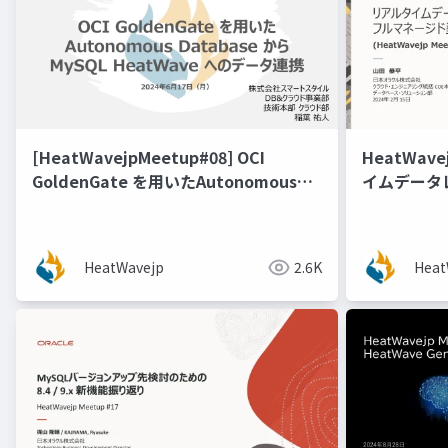
[HeatWavejpMeetup#08] OCI
HeatWav
GoldenGate を用いたAutonomous
イムデータ
Database から MySQL HeatWave へ
能にするフル
のデータ連携 [稲葉 祐人 氏（スマート
GoldenG
スタイル）]
HeatWavejp
2.6K
Heat