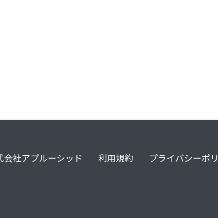
ouneyman
unitybuilder
awscommunitybuilders
式会社アプルーシッド
利用規約
プライバシーポ