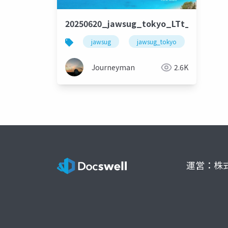
20250620_jawsug_tokyo_LTt_lt_beaj
jawsug
jawsug_tokyo
awscomm
Journeyman
2.6K
運営：株