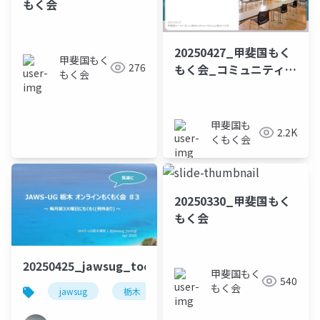
もく会
20250427_甲斐国もく
甲斐国もく
276
もく会_コミュニティ紹
もく会
介
甲斐国も
2.2K
くもく会
20250330_甲斐国もく
もく会
20250425_jawsug_tochigi_mokumoku_beajouney
甲斐国もく
540
もく会
jawsug
栃木
オンライン
もくもく会