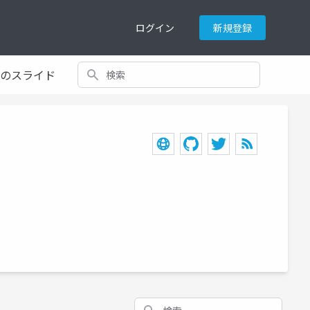
ログイン
新規登録
検索
てのスライド
検索