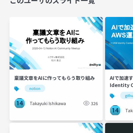
このユーザのスライド一覧
稟議文章をAIに作ってもらう取り組み
AIで加速
Identity
notion
ティ基準
gith
Takayuki Ishikawa
326
Tak