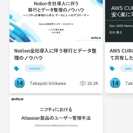
Notion全社導入に伴う移行とデータ整
AWS C
理のノウハウ
て共有し
notion
aws
Takayuki Ishikawa
26.3K
Tak