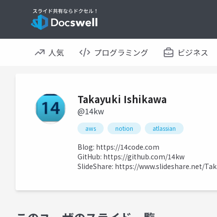
人気
プログラミング
ビジネス
Takayuki Ishikawa
@14kw
aws
notion
atlassian
Blog:
https://14code.com
GitHub:
https://github.com/14kw
SlideShare:
https://www.slideshare.net/Ta