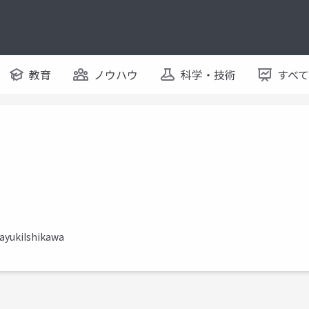
教育
ノウハウ
科学・技術
すべ
kayukiIshikawa