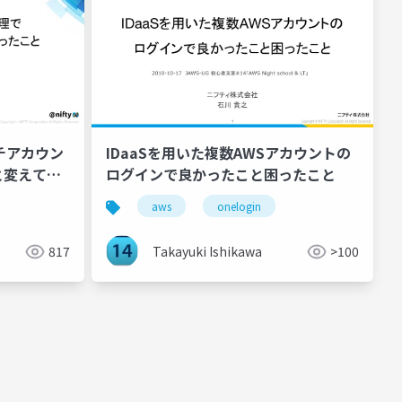
ルチアカウン
IDaaSを用いた複数AWSアカウントの​
と変えてい
ログインで良かったこと困ったこと​
aws
onelogin
817
Takayuki Ishikawa
>100