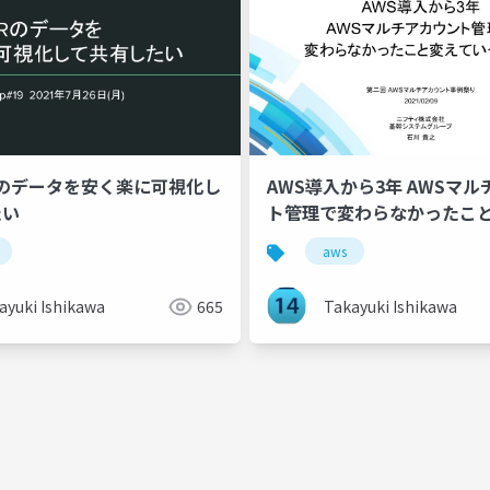
URのデータを安く楽に可視化し
AWS導入から3年 AWSマ
たい
ト管理で変わらなかったこ
ったこと
aws
ayuki Ishikawa
665
Takayuki Ishikawa