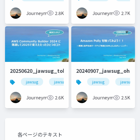
Journeyman
2.8K
Journeyman
2.7K
20250620_jawsug_tokyo_LTt_lt_beajouneyman
20240907_jawsug_ohenr
jawsug
jawsug_tokyo
jawsug
awscommunitybuilder
jawsug_oh
Journeyman
2.6K
Journeyman
2.5K
各ページのテキスト