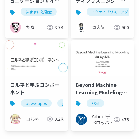
ュニケーションサイト
ティブリスニング ベ
テンプレートから見る
ストプラクティス共有
気ままに勉強会
sharepoint
アクティブリスニング
育成に必要な要素
会
たな
3.7K
岡大徳
900
コルネと学ぶコンポー
Beyond Machine
ネント
Learning Modeling
via SysML SIL勉強会
power apps
jpaug
33sil
機械学習編
Yahoo!デ
コルネ
9.2K
475
ベロッパー
ネットワー
ク