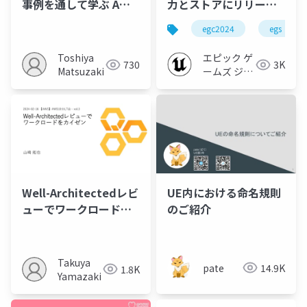
事例を通して学ぶ AWS
力とストアにリリース
クラウドアーキテクチ
に向けてのベストプラ
egc2024
egs
ャ入門
クティス | EGC2024
(William Bernard)
Toshiya
エピック ゲ
730
3K
Matsuzaki
ームズ ジャ
パン
Well-Architectedレビ
UE内における命名規則
ューでワークロードを
のご紹介
カイゼン
Takuya
pate
14.9K
1.8K
Yamazaki