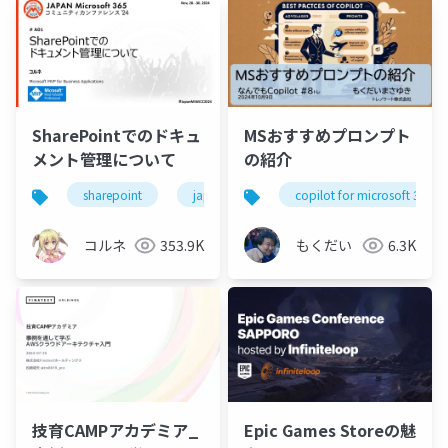
SharePointでのドキュ
MSおすすめプロンプト
メント管理について
の紹介
sharepoint
japanm365cc2024
copilot for microsoft 365
ドキュメント管理
コルネ
353.9K
もくだい
6.3K
技育CAMPアカデミア_
Epic Games Storeの魅