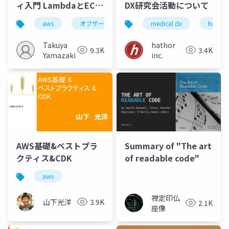
ィ入門 LambdaとECS
DX研究会活動について
で実践するベストプラ
aws
オブザーバビリティ
medical dx
aws x-ray
health
クティス
Takuya
hathor
9.3K
3.4K
Yamazaki
inc.
AWS基礎&ベストプラ
Summary of "The art
クティス&CDK
of readable code"
aws
禅定印仏
山下光洋
3.9K
2.1K
座像