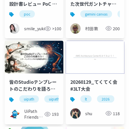
た次世代ガントチャー
設計書レビュー PoC ・
ト・アプリの構築戦略
勉強会資料実践編：精
gemini canvas
ガン
poc
度向上のために できる
こと【完全版】
村田 敦
200
smile_yukiko_it
>100
20260129_てくてく会
皆のStudioテンプレー
#3LT大会
トのこだわりを語ろ
う！エラーハンドリン
lt
2026
aw
uipath
uipathfriends
グの今昔物語を添えて
UiPath
shu
118
193
Friends
[公式]