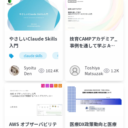
やさしいClaude Skills
技育CAMPアカデミア_
入門
事例を通して学ぶ AWS
クラウドアーキテクチ
claude skills
キミガタリ
agent skills
ャ入門2025
Syoitu
Toshiya
102.4K
1.2K
Den
Matsuzaki
AWS オブザーバビリテ
医療DX政策動向と医療