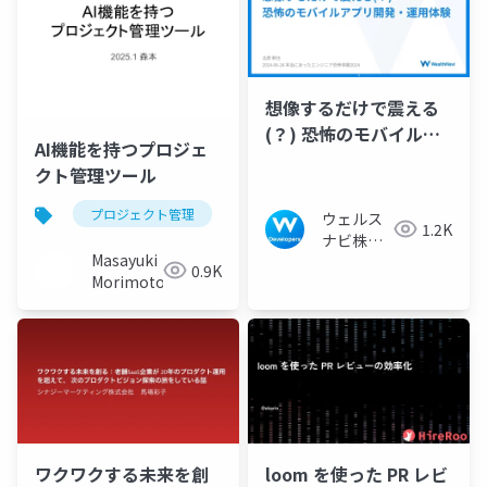
想像するだけで震える
(？) 恐怖のモバイルア
AI機能を持つプロジェ
プリ開発‧運用体験
クト管理ツール
プロジェクト管理
プロジェジェクトマネジメント
ウェルス
1.2K
ナビ株式
Masayuki
会社 技術
0.9K
Morimoto
広報チー
ム
ワクワクする未来を創
loom を使った PR レビ