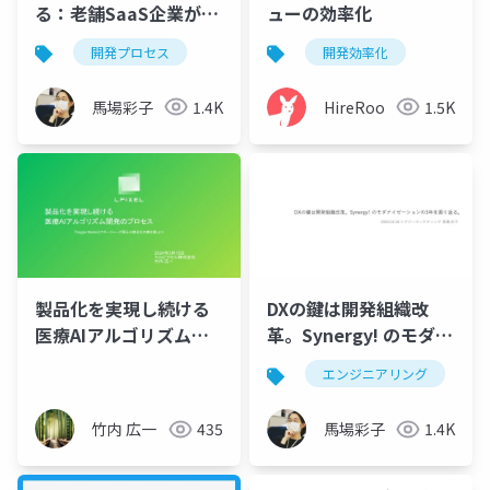
る：老舗SaaS企業が
ューの効率化
20年のプロダクト運用
開発プロセス
開発効率化
を超えて、 次のプロダ
クトビジョン探索の旅
馬場彩子
1.4K
HireRoo
1.5K
をしている話
製品化を実現し続ける
DXの鍵は開発組織改
医療AIアルゴリズム開
革。Synergy! のモダナ
発のプロセス
イゼーションの3年を振
エンジニアリング
り返る。
竹内 広一
435
馬場彩子
1.4K