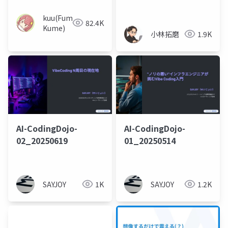
るための Pull Request
の書き方
kuu(Fumiya
82.4K
Kume)
小林拓磨
1.9K
AI-CodingDojo-
AI-CodingDojo-
02_20250619
01_20250514
SAYJOY
1K
SAYJOY
1.2K