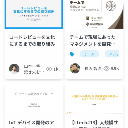
コードレビューを文化
チームで現場にあった
にするまでの取り組み
マネジメントを探究す
る
チーム
アジャイル
山本一将｜
長沢 智治
8.9K
1K
焚き火を愛
するエンジ
ニア
IoT デバイス開発のア
【Ltech#13】大規模サ