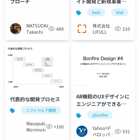
プローチ
イト開発と新規事業開
発の経験から見たそれ
ltech
lifull
ぞれの違い
MATSUOKA
株式会社
489
210
Takashi
LIFULL
AR機能のUXデザインに
代表的な開発プロセス
エンジニアができるこ
ソフトウェア開発
プロジェクト管理
プロジェジ
と
yjbonfire
Masayuki
>100
Yahoo!デ
Morimoto
531
ベロッパー