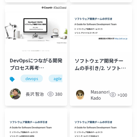
ネットワー
ク
DevOpsにつながる開発
ソフトウェア開発チー
プロセス再考
ムの手引き/2. ソフトウ
#TechTrend
ェア開発のチームづく
devops
agile
waterfall
techtrend
り/2-3. アジャイルコー
チング
Masanori
長沢 智治
380
>100
Kado