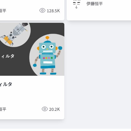
伊藤恒平
恒平
128.5K
ィルタ
恒平
20.2K