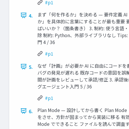
#p1
まず「何を作るか」を決める — 要件定義 A
4.
か」を具体的に言葉にすることが最も重要 要件を
ばいいか？（箇条書き） 3. 制約: 使う言語
除 制約: Python、外部ライブラリなし 
門 4 / 36
#p1
なぜ「計画」が必要か AI に自由にコード
5.
バグの発見が遅れる 既存コードの意図を誤解 
間が計画をレビューして承認/修正 3. 承
グエージェント入門 5 / 36
#p1
Plan Mode — 設計してから書く Plan
6.
をさせ、方針が固まってから実装に移る 有効
Mode でできること ファイルを読んで調査す