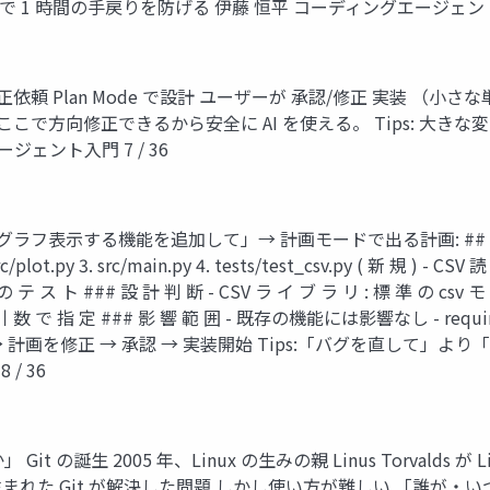
1 時間の手戻りを防げる 伊藤 恒平 コーディングエージェント入門
イクル 修正依頼 Plan Mode で設計 ユーザーが 承認/修正 実装 （
ここで方向修正できるから安全に AI を使える。 Tips: 大
ェント入門 7 / 36
グラフ表示する機能を追加して」→ 計画モードで出る計画: ## Plan: C
rc/plot.py 3. src/main.py 4. tests/test_csv.py ( 新 規 ) -
テ ス ト ### 設 計 判 断 - CSV ラ イ ブ ラ リ : 標 準 の csv モ 
 引 数 で 指 定 ### 影 響 範 囲 - 既存の機能には影響なし - requir
 計画を修正 → 承認 → 実装開始 Tips:「バグを直して」
/ 36
it の誕生 2005 年、Linux の生みの親 Linus Torval
れた Git が解決した問題 しかし使い方が難しい 「誰が・