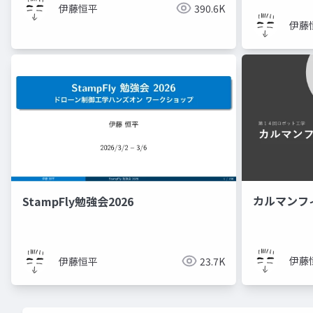
伊藤恒平
390.6K
伊藤
カルマンフ
StampFly勉強会2026
伊藤
伊藤恒平
23.7K