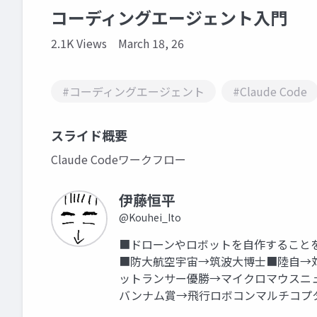
コーディングエージェント入門
2.1K Views
March 18, 26
#コーディングエージェント
#Claude Code
スライド概要
Claude Codeワークフロー
伊藤恒平
@Kouhei_Ito
■ドローンやロボットを自作すること
■防大航空宇宙→筑波大博士■陸自→
ットランサー優勝→マイクロマウスニ
バンナム賞→飛行ロボコンマルチコプ