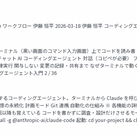
 ワークフロー 伊藤 恒平 2026-03-18 伊藤 恒平 コーディングエ
がターミナル（黒い画面のコマンド入力画面）上でコードを読み
 チャット AI コーディングエージェント 対話（コピペが必要） 
律実行 関与しない 変更の記録・共有まで なぜターミナルで動
エージェント入門 2 / 36
pic 社が提供するコーディングエージェント。ターミナルから Clau
憶の永続化 計画モード Git 連携 自動化の仕組み ※ 各機能
回以降も覚えている コードを書かずに調査・設計だけさせるモ
g @anthropic-ai/claude-code 起動: cd your-proje