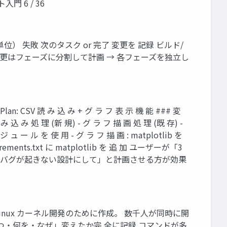
 6 / 36
小さな単位） 失敗 次のタスク or 完了 変更を 記録 ビルド/
きな変更はフェーズに分割して計画 → 各フェーズを独立し
SV 読 み 込 み + グ ラ フ 表 示 機 能 ### 変
 CSV 読 み 込 み 処 理 (新 規) - グ ラ フ 描 画 処 理 (既 存) -
ジ ュ ー ル を 使 用 - グ ラ フ 描 画 : matplotlib を
ements.txt に matplotlib を 追 加 ユーザーが「3
より「バグが起きない設計にして」と計画させる方が効果
ds が Linux カーネル開発のために作成。 数千人が同時に開
いつ・何を・なぜ」変えたか完 全に記録 コマンドが多