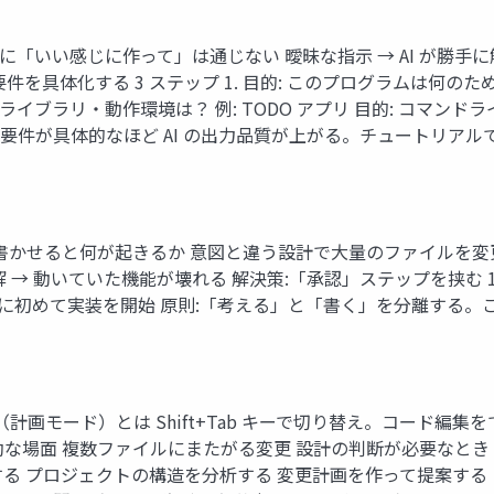
I に「いい感じに作って」は通じない 曖昧な指示 → AI が勝手
具体化する 3 ステップ 1. 目的: このプログラムは何のために
・ライブラリ・動作環境は？ 例: TODO アプリ 目的: コマン
Tips: 要件が具体的なほど AI の出力品質が上がる。チュートリ
を書かせると何が起きるか 意図と違う設計で大量のファイルを変更
→ 動いていた機能が壊れる 解決策:「承認」ステップを挟む 1. 
認後に初めて実装を開始 原則:「考える」と「書く」を分離する。
 Mode（計画モード）とは Shift+Tab キーで切り替え。コー
な場面 複数ファイルにまたがる変更 設計の判断が必要なとき 失
る プロジェクトの構造を分析する 変更計画を作って提案する × 