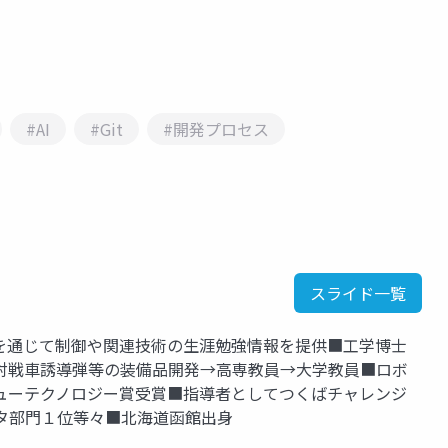
#AI
#Git
#開発プロセス
スライド一覧
を通じて制御や関連技術の生涯勉強情報を提供■工学博士
対戦車誘導弾等の装備品開発→高専教員→大学教員■ロボ
ューテクノロジー賞受賞■指導者としてつくばチャレンジ
タ部門１位等々■北海道函館出身