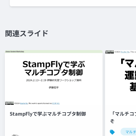
関連スライド
StampFlyで学ぶマルチコプタ制御
「マルチコ
そ
マル