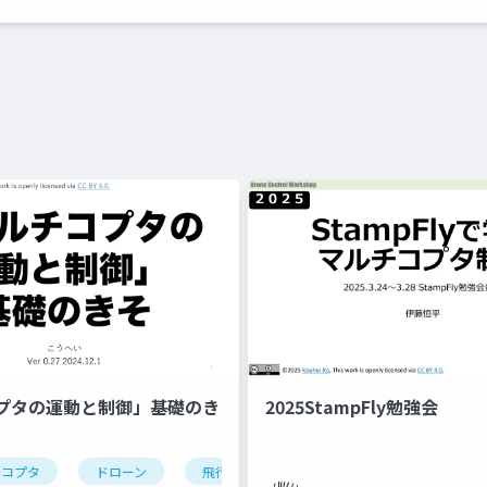
プタの運動と制御」基礎のき
2025StampFly勉強会
チコプタ
ドローン
飛行制御
制御工学