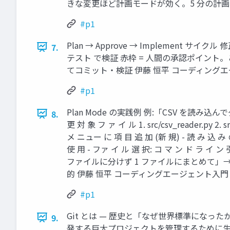
きな変更ほど計画モードが効く。5 分の計画で 
#p1
Plan → Approve → Implement サ
7.
テスト で検証 赤枠 = 人間の承認ポイント。
てコミット・検証 伊藤 恒平 コーディングエージ
#p1
Plan Mode の実践例 例:「CSV を読み込んで
8.
更 対 象 フ ァ イ ル 1. src/csv_reader.py 2. s
メ ニュー に 項 目 追 加 (新 規) - 読 み 込 み の 
使 用 - ファ イ ル 選 択: コ マ ン ド ラ イ ン
ファイルに分けず 1 ファイルにまとめて」→
的 伊藤 恒平 コーディングエージェント入門 8 
#p1
Git とは — 歴史と「なぜ世界標準になったか」 G
9.
発する巨大プロジェクトを管理するために生ま