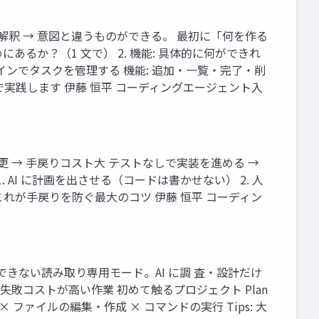
に解釈 → 意図と違うものができる。 最初に「何を作る
あるか？（1 文で） 2. 機能: 具体的に何ができれ
ドラインでタスクを管理する 機能: 追加・一覧・完了・削
アルで実践します 伊藤 恒平 コーディングエージェント入
 → 手戻りコスト大 テストなしで実装を進める →
AI に計画を出させる（コードは書かせない） 2. 人
これが手戻りを防ぐ最大のコツ 伊藤 恒平 コーディン
ド編集をできない読み取り専用モード。AI に調 査・設計だけ
敗コストが高い作業 初めて触るプロジェクト Plan
ファイルの編集・作成 × コマンドの実行 Tips: 大