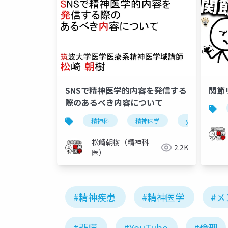
SNSで精神医学的内容を発信する
関節
際のあるべき内容について
精神科
精神医学
youtube
松崎朝樹（精神科
2.2K
医）
#精神疾患
#精神医学
#
#悲嘆
#YouTube
#倫理