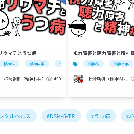
リウマチとうつ病
視力障害と聴力障害と精神
精神科
精神医学
うつ病
関節リウマチ
精神科
精神医学
リウマ
sns
ソーシャルメディア
松崎朝樹（精神科医）
499
松崎朝樹（精神科医）
メンタルヘルス
#DSM-5-TR
#うつ病
#