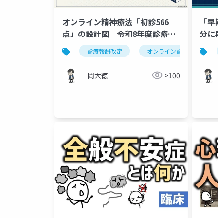
オンライン精神療法「初診566
「早
点」の設計図｜令和8年度診療報
分に
酬改定 Ⅲ-5-4-⑱ の全貌と実務対
定の
診療報酬改定
オンライン診療
応
岡大徳
>100