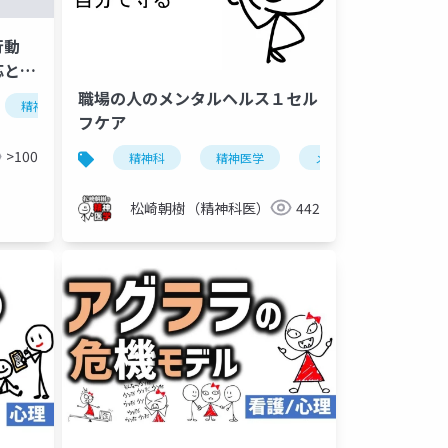
行動
応と
職場の人のメンタルヘルス１セル
精神科
施設基準
精神科
精神科
臨床心理学
臨床心理学
心理
フケア
>100
精神科
精神医学
メンタルヘルス
松崎朝樹（精神科医）
442