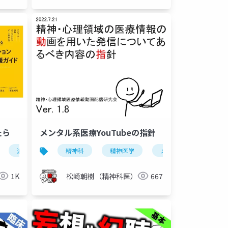
たら
メンタル系医療YouTubeの指針
想
多汗
違法薬物
ssri
精神科
覚醒剤
snri
精神医学
覚せい剤
メンタル系youtuber
大麻
1K
松崎朝樹（精神科医）
667