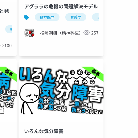
アグララの危機の問題解決モデル
と発
精神医学
看護学
アグララ
アギ
査
内田クレペリン検査
yg性格検査
医学教育
投
知能検査
発達検査
松崎朝樹（精神科医）
257
>100
いろんな気分障害
看護理論