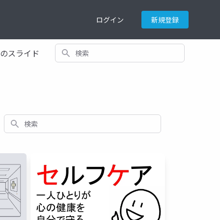
ログイン
新規登録
検索
てのスライド
検索