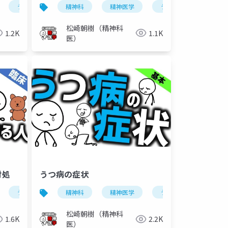
うつ病
気分障害
精神科
精神医学
うつ病
気分障
松崎朝樹（精神科
1.2K
1.1K
医）
対処
うつ病の症状
うつ病
不安症
精神科
夜の不安
精神医学
睡眠障害
うつ病
気分障
松崎朝樹（精神科
1.6K
2.2K
医）