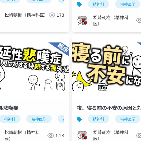
精神科
精神医学
松崎朝樹（精神科医）
173
松崎朝樹（精神科
医）
性悲嘆症
夜、寝る前の不安の原因と
うつ病
精神科
精神医学
遷延性悲嘆症
精神科
悲嘆
精神医学
松崎朝樹（精神科
松崎朝樹（精神科
1.1K
医）
医）