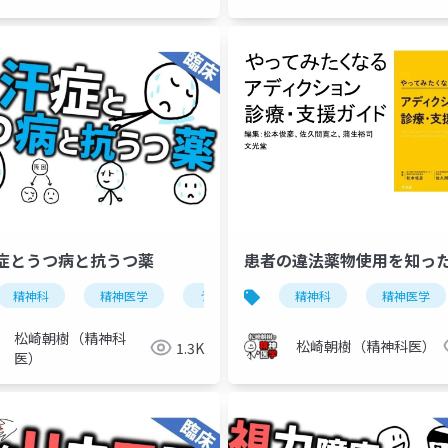
症とうつ病と抗うつ薬
患者の違法薬物使用を知っ
双極性障害
精神科
精神医学
気分障害
うつ病
強迫症
抗うつ薬
精神科
強迫的節約
精神医学
多汗症
貧困妄
松崎朝樹（精神科
松崎朝樹（精神科医）
1.3K
医）