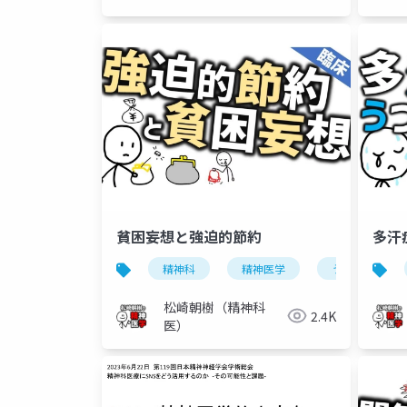
貧困妄想と強迫的節約
多汗
精神科
精神医学
うつ病
松崎朝樹（精神科
2.4K
医）