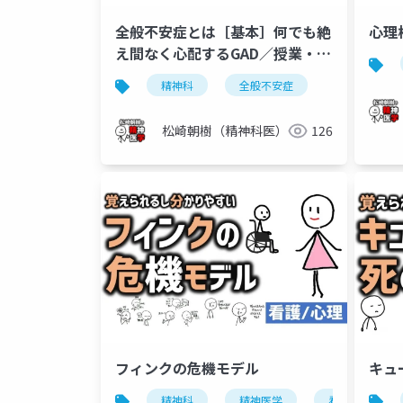
全般不安症とは［基本］何でも絶
心理
え間なく心配するGAD／授業・講
義用
精神科
全般不安症
松崎朝樹（精神科医）
126
フィンクの危機モデル
キュ
精神科
精神医学
看護学