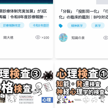
期診療体制充実加算」が3区
「分裂」「投影同一化」「
再編｜令和8年度診療報酬改
化」の臨床的鑑別｜BPD対
要点と対応
DMRSモデル7段階'
精神科
診療報酬改定
精神医療
令和8年度診療報酬改定
医療事務
早期診療体制充実加算
精神医学
医学
岡大徳
>100
知識の泉