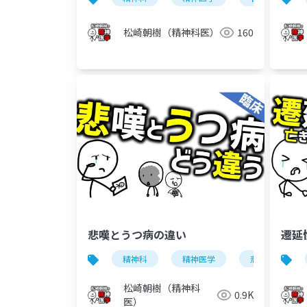
松崎朝樹（精神科医）
160
悲嘆とうつ病の違い
遷延
精神科
精神医学
悲嘆
松崎朝樹（精神科
0.9K
医）