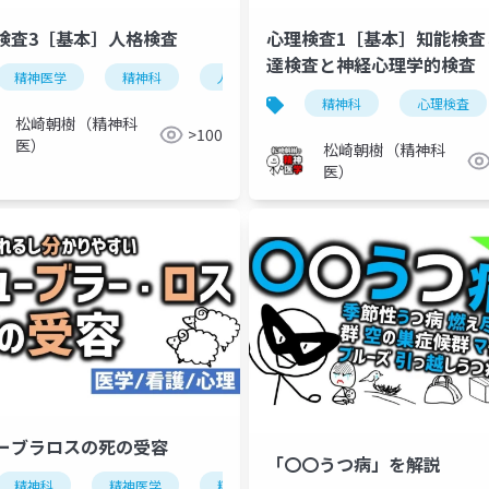
検査3［基本］人格検査
心理検査1［基本］知能検査
達検査と神経心理学的検査
精神医学
精神科
人格検査
臨床心理学
心理検
精神科
心理検査
松崎朝樹（精神科
>100
医）
松崎朝樹（精神科
医）
ーブラロスの死の受容
「〇〇うつ病」を解説
精神科
精神医学
精神看護
心理学
看護学