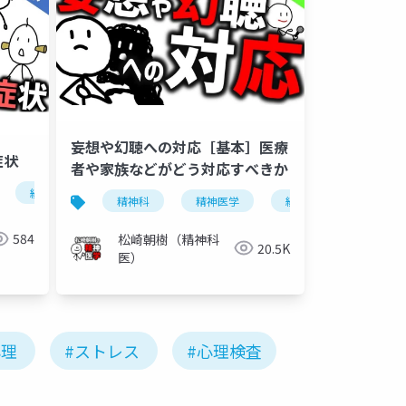
妄想や幻聴への対応［基本］医療
症状
者や家族などがどう対応すべきか
チ
統合失調症
視力障害
聴力障害
シャルルボネ症候
精神科
精神医学
統合失調症
妄
584
松崎朝樹（精神科
20.5K
医）
心理
#ストレス
#心理検査