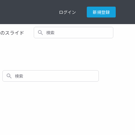
ログイン
新規登録
検索
てのスライド
検索