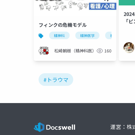
20
「ピ
フィンクの危機モデル
組織
精神科
精神医学
看護学
松崎朝樹（精神科医）
160
#トラウマ
運営：株