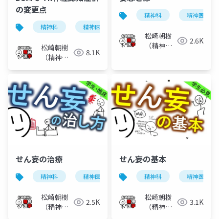
の変更点
精神科
精神医学
精神科
精神医学
dsm-5-tr
認知症
松崎朝樹
2.6K
（精神科
松崎朝樹
8.1K
医）
（精神科
医）
せん妄の治療
せん妄の基本
精神科
精神医学
せん妄
精神科
精神医学
松崎朝樹
松崎朝樹
2.5K
3.1K
（精神科
（精神科
医）
医）