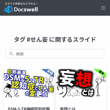
Ope
タグ #せん妄 に関するスライド
検索
DSM-5-TR神経認知症群
妄想とは