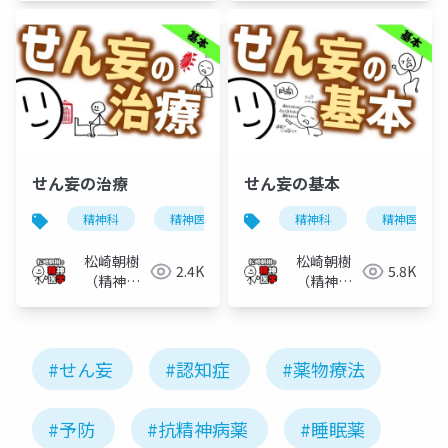
せん妄の治療
せん妄の基本
精神科
精神医学
せん妄
精神科
精神医学
松崎朝樹
松崎朝樹
2.4K
5.8K
（精神科
（精神科
医）
医）
#せん妄
#認知症
#薬物療法
#予防
#抗精神病薬
#睡眠薬