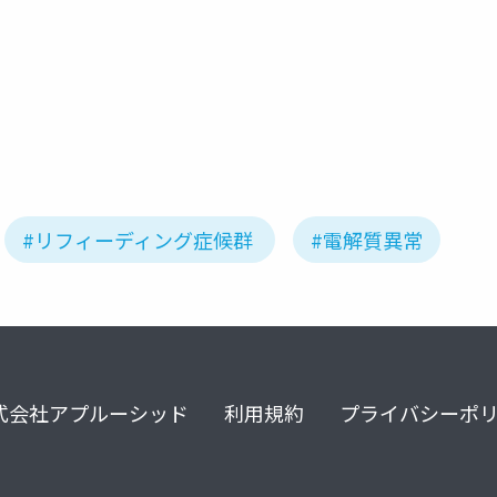
神経性食思不振症
神経性無食欲症
拒食症
摂食障害
#リフィーディング症候群
#電解質異常
式会社アプルーシッド
利用規約
プライバシーポ