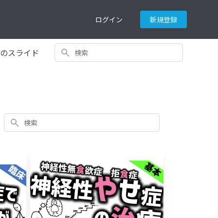
ログイン
新規登録
検索
てのスライド
検索