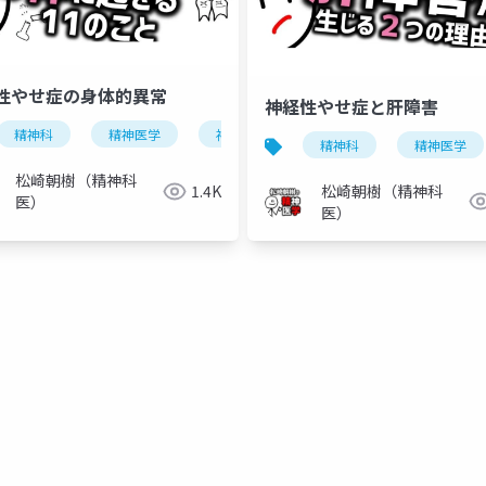
性やせ症の身体的異常
神経性やせ症と肝障害
精神科
神経性やせ症
精神医学
神経性食思不振症
神経性やせ症
神経性無食欲症
摂食障害
拒食
神経
精神科
精神医学
松崎朝樹（精神科
松崎朝樹（精神科
1.4K
医）
医）