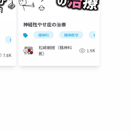
神経性やせ症の治療
精神科
精神医学
神経性やせ症
症
性無食欲症
神経性食思不振症
拒食症
神経性やせ症
肝障害
拒食症
神経性無食欲症
松崎朝樹（精神科
1.9K
医）
7.8K