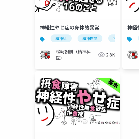
神経性やせ症の身体的異常
神経
精神科
精神医学
摂食障害
松崎朝樹（精神科
2.8K
医）