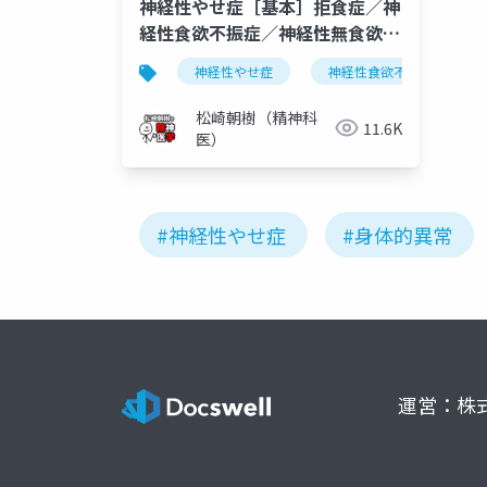
神経性やせ症［基本］拒食症／神
経性食欲不振症／神経性無食欲
症、摂食障害について
神経性やせ症
神経性食欲不振症
松崎朝樹（精神科
11.6K
医）
#神経性やせ症
#身体的異常
運営：株