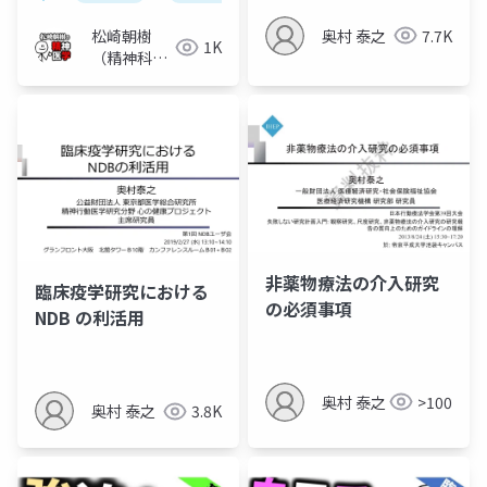
奥村 泰之
7.7K
松崎朝樹
1K
（精神科
医）
非薬物療法の介入研究
臨床疫学研究における
の必須事項
NDB の利活用
奥村 泰之
>100
奥村 泰之
3.8K