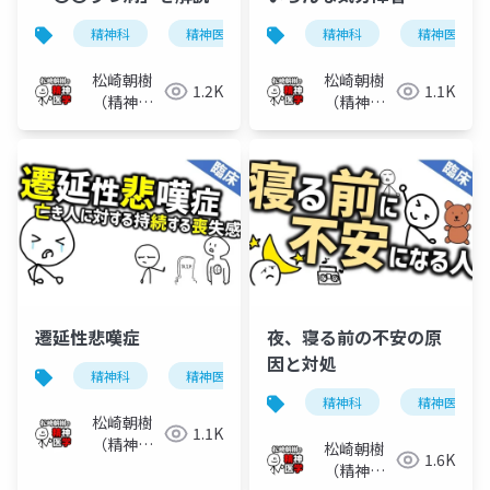
精神科
精神医学
うつ病
精神科
気分障害
精神医学
松崎朝樹
松崎朝樹
1.2K
1.1K
（精神科
（精神科
医）
医）
遷延性悲嘆症
夜、寝る前の不安の原
因と対処
精神科
精神医学
遷延性悲嘆症
悲嘆
精神科
精神医学
松崎朝樹
1.1K
（精神科
松崎朝樹
1.6K
医）
（精神科