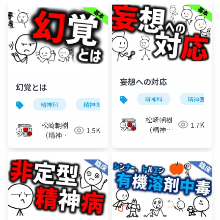
妄想への対応
幻覚とは
精神科
精神医学
精神科
精神医学
統合失調症
幻覚
松崎朝樹
1.7K
松崎朝樹
（精神科
1.5K
（精神科
医）
医）