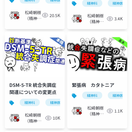
か
精神科
精神医学
松崎朝樹
20.5K
松崎朝樹
（精神科
3.4K
（精神科
医）
医）
DSM-5-TR 統合失調症
緊張病 カタトニア
関連についての変更点
精神科
精神医学
精神科
精神医学
統合失調症
dsm-5-tr
松崎朝樹
1.1K
（精神科
松崎朝樹
10K
医）
（精神科
医）