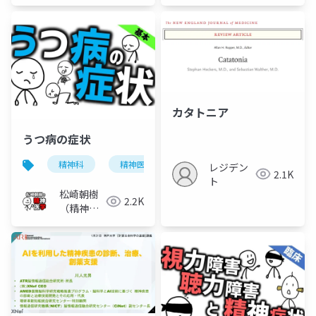
医）
カタトニア
うつ病の症状
精神科
精神医学
うつ病
気分障害
レジデン
2.1K
ト
松崎朝樹
2.2K
（精神科
医）