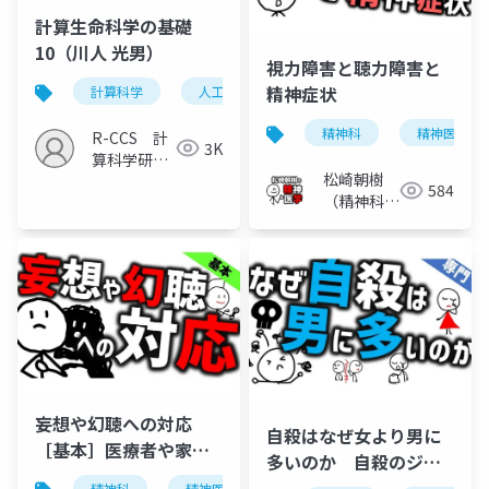
計算生命科学の基礎
10（川人 光男）
視力障害と聴力障害と
精神症状
計算科学
人工知能技術
ブレインマシンインタフ
精神科
精神医学
R-CCS 計
3K
算科学研究
松崎朝樹
推進室
584
（精神科
医）
妄想や幻聴への対応
自殺はなぜ女より男に
［基本］医療者や家族
多いのか 自殺のジェ
などがどう対応すべき
ンダー・パラドックス
精神科
精神医学
統合失調症
妄想