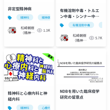
非定型精神病
有機溶剤中毒・トルエ
ン中毒・シンナー中
精神科
精神医学
統合失調症
非定型精神
毒・吸入剤使用障害
有機溶剤中毒
トル
松崎朝樹
1.3K
（精神科
松崎朝樹
医）
5.7K
（精神科
医）
NDBを⽤いた臨床疫学
精神科と心療内科と神
研究の留意点
経内科
精神科
心療内科
神経内科
心身医学