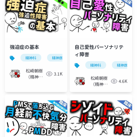
強迫症の基本
自己愛性パーソナリテ
ィ障害
精神科
精神医学
強迫性障害
強迫神経症
精神科
精神医学
松崎朝樹
3.1K
（精神科
松崎朝樹
4.6K
医）
（精神科
医）