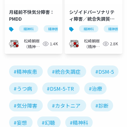
月経前不快気分障害：
シゾイドパーソナリテ
PMDD
ィ障害／統合失調質パ
ーソナリティ障害
精神科
精神医学
月経前不快気分障害
精神科
精神医学
月
松崎朝樹
松崎朝樹
1.4K
2.8K
（精神科
（精神科
医）
医）
#精神疾患
#統合失調症
#DSM-5
#うつ病
#DSM-5-TR
#治療
#気分障害
#カタトニア
#診断
#妄想
#幻聴
#精神科