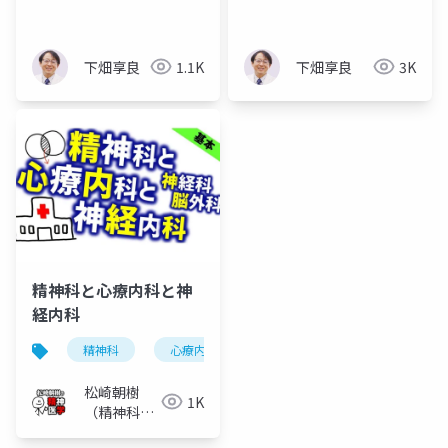
下畑享良
1.1K
下畑享良
3K
精神科と心療内科と神
経内科
精神科
心療内科
神経内科
心身医学
松崎朝樹
1K
（精神科
医）