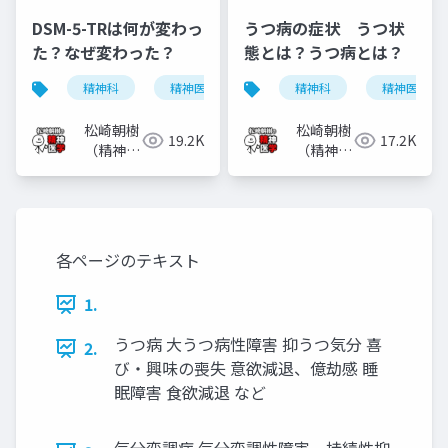
DSM-5-TRは何が変わっ
うつ病の症状 うつ状
た？なぜ変わった？
態とは？うつ病とは？
精神科
精神医学
dsm-5-tr
精神科
dsm-5
精神医学
松崎朝樹
松崎朝樹
19.2K
17.2K
（精神科
（精神科
医）
医）
各ページのテキスト
1.
うつ病 大うつ病性障害 抑うつ気分 喜
2.
び・興味の喪失 意欲減退、億劫感 睡
眠障害 食欲減退 など