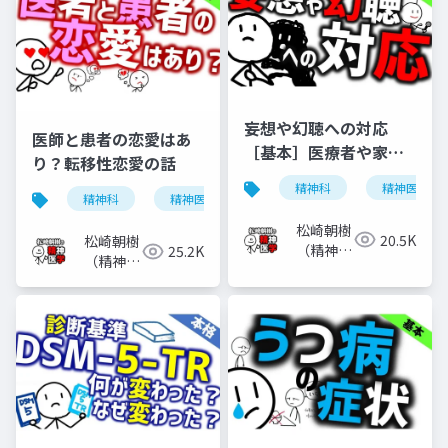
妄想や幻聴への対応
医師と患者の恋愛はあ
［基本］医療者や家族
り？転移性恋愛の話
などがどう対応すべき
精神科
精神医学
か
精神科
精神医学
転移性恋愛
恋愛
松崎朝樹
20.5K
松崎朝樹
（精神科
25.2K
（精神科
医）
医）