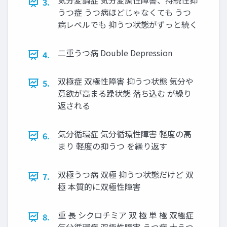
気分変調症 気分変調性障害、持続性抑
3.
うつ症 うつ病ほどじゃなくても うつ
病レベルでも 抑うつ状態がずっと続く
二重うつ病 Double Depression
4.
双極症 双極性障害 抑うつ状態 気分や
5.
意欲が高まる躁状態 落ち込む が繰り
返される
気分循環症 気分循環性障害 軽度の高
6.
まり 軽度の抑うつ を繰り返す
双極うつ病 双極 抑うつ状態だけど 双
7.
極 本質的に双極性障害
重 長 シクロチミア 双 極 単 極 双極症
8.