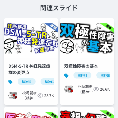
関連スライド
DSM-5-TR 神経発達症
双極性障害の基本
群の変更点
精神科
精神医学
精神科
精神医学
神経発達症群
発達障害
松崎朝樹
26.6K
（精神科
松崎朝樹
28.7K
医）
（精神科
医）