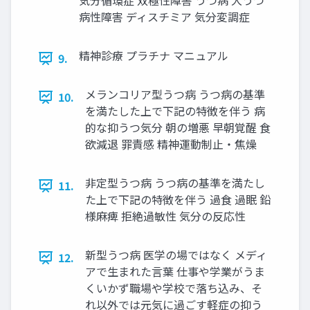
気分循環症 双極性障害 うつ病 大うつ
病性障害 ディスチミア 気分変調症
精神診療 プラチナ マニュアル
9.
メランコリア型うつ病 うつ病の基準
10.
を満たした上で下記の特徴を伴う 病
的な抑うつ気分 朝の増悪 早朝覚醒 食
欲減退 罪責感 精神運動制止・焦燥
非定型うつ病 うつ病の基準を満たし
11.
た上で下記の特徴を伴う 過食 過眠 鉛
様麻痺 拒絶過敏性 気分の反応性
新型うつ病 医学の場ではなく メディ
12.
アで生まれた言葉 仕事や学業がうま
くいかず職場や学校で落ち込み、そ
れ以外では元気に過ごす軽症の抑う