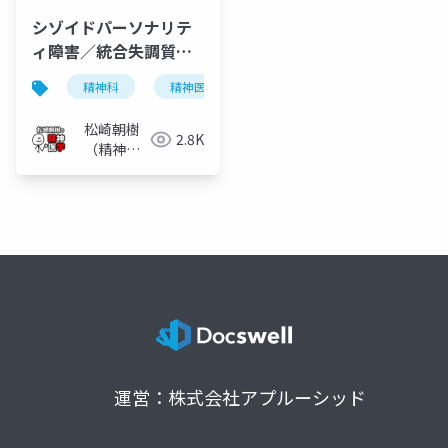
シゾイドパーソナリテ
ィ障害／統合失調質パ
ーソナリティ障害
精神科
精神医学
統合失調症
シゾイドパ
松崎朝樹
2.8K
（精神科
医）
運営：株式会社アプルーシッド