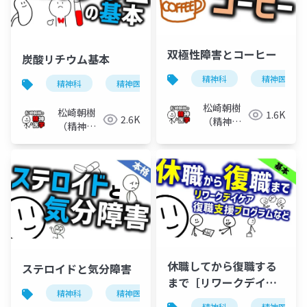
双極性障害とコーヒー
炭酸リチウム基本
精神科
精神医学
精神科
精神医学
双極性障害
気分障害
松崎朝樹
松崎朝樹
1.6K
2.6K
（精神科
（精神科
医）
医）
休職してから復職する
ステロイドと気分障害
まで［リワークデイケ
精神科
精神医学
気分障害
うつ病
アなどの話］
精神科
精神医学