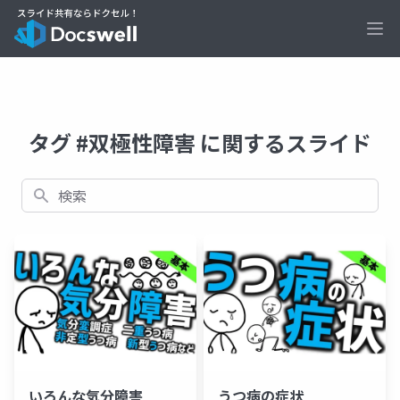
Ope
タグ #双極性障害 に関するスライド
検索
いろんな気分障害
うつ病の症状