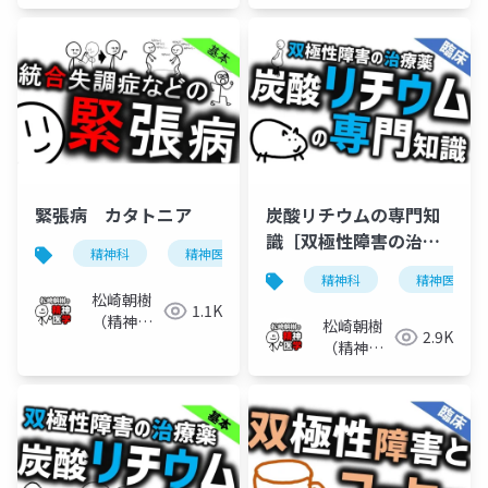
医）
緊張病 カタトニア
炭酸リチウムの専門知
識［双極性障害の治療
精神科
精神医学
統合失調症
双極性障害
薬］
精神科
精神医学
松崎朝樹
1.1K
（精神科
松崎朝樹
2.9K
医）
（精神科
医）