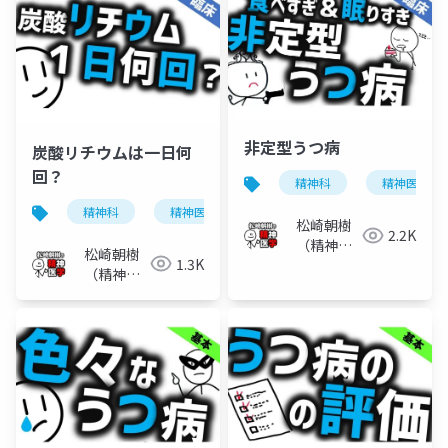
非定型うつ病
炭酸リチウムは一日何
回？
精神科
精神医学
精神科
精神医学
双極性障害
炭酸リチウ
松崎朝樹
2.2K
（精神科
松崎朝樹
1.3K
医）
（精神科
医）