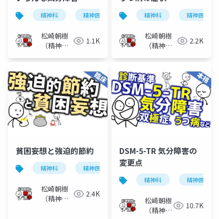
精神科
精神医学
うつ病
精神科
気分障害
精神医学
松崎朝樹
松崎朝樹
1.1K
2.2K
（精神科
（精神科
医）
医）
貧困妄想と強迫的節約
DSM-5-TR 気分障害の
変更点
精神科
精神医学
うつ病
双極性障害
精神科
精神医学
松崎朝樹
2.4K
（精神科
松崎朝樹
10.7K
医）
（精神科