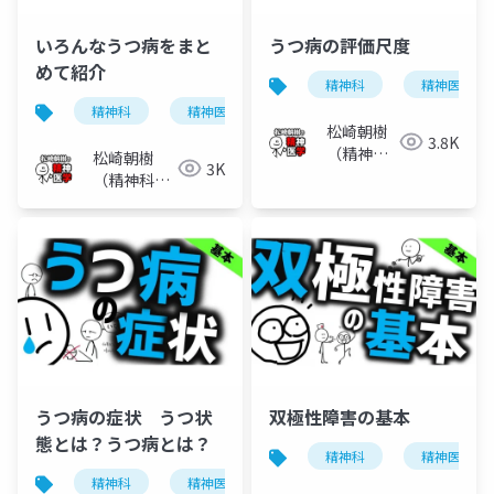
いろんなうつ病をまと
うつ病の評価尺度
めて紹介
精神科
精神医学
精神科
精神医学
気分障害
うつ病
松崎朝樹
3.8K
（精神科
松崎朝樹
3K
医）
（精神科
医）
うつ病の症状 うつ状
双極性障害の基本
態とは？うつ病とは？
精神科
精神医学
精神科
精神医学
うつ病
症状
気