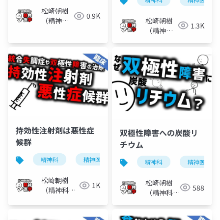
松崎朝樹
0.9K
松崎朝樹
（精神科
1.3K
（精神科
医）
医）
持効性注射剤は悪性症
双極性障害への炭酸リ
候群
チウム
精神科
精神医学
双極性障害
統合失調症
精神科
精神医学
松崎朝樹
松崎朝樹
1K
588
（精神科
（精神科
医）
医）