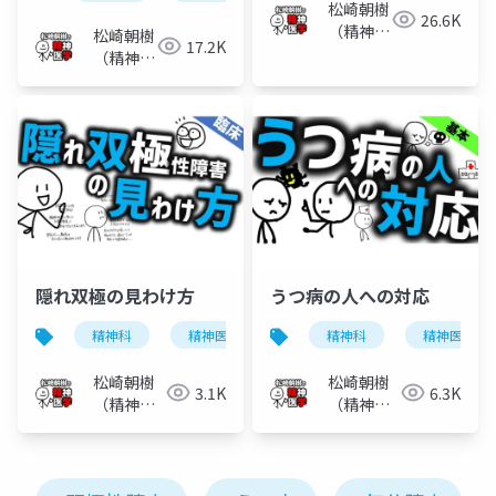
松崎朝樹
26.6K
（精神科
松崎朝樹
17.2K
医）
（精神科
医）
隠れ双極の見わけ方
うつ病の人への対応
精神科
精神医学
気分障害
精神科
うつ病
精神医学
松崎朝樹
松崎朝樹
3.1K
6.3K
（精神科
（精神科
医）
医）