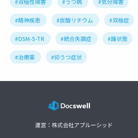
#双極性障害
#うつ病
#気分障害
#精神疾患
#炭酸リチウム
#双極症
#DSM-5-TR
#統合失調症
#躁状態
#治療薬
#抑うつ症状
運営：株式会社アプルーシッド